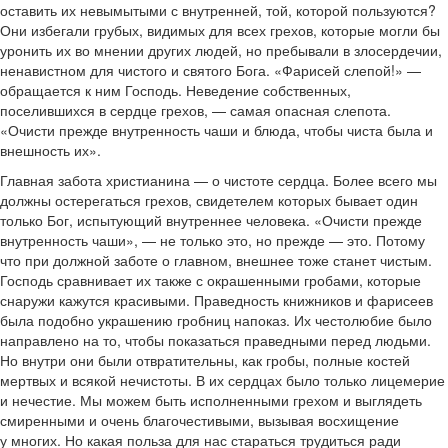
оставить их невымытыми с внутренней, той, которой пользуются?
Они избегали грубых, видимых для всех грехов, которые могли бы
уронить их во мнении других людей, но пребывали в злосердечии,
ненавистном для чистого и святого Бога. «Фарисей слепой!» —
обращается к ним Господь. Неведение собственных,
поселившихся в сердце грехов, — самая опасная слепота.
«Очисти прежде внутренность чаши и блюда, чтобы чиста была и
внешность их».
Главная забота христианина — о чистоте сердца. Более всего мы
должны остерегаться грехов, свидетелем которых бывает один
только Бог, испытующий внутреннее человека. «Очисти прежде
внутренность чаши», — не только это, но прежде — это. Потому
что при должной заботе о главном, внешнее тоже станет чистым.
Господь сравнивает их также с окрашенными гробами, которые
снаружи кажутся красивыми. Праведность книжников и фарисеев
была подобно украшению гробниц напоказ. Их честолюбие было
направлено на то, чтобы показаться праведными перед людьми.
Но внутри они были отвратительны, как гробы, полные костей
мертвых и всякой нечистоты. В их сердцах было только лицемерие
и нечестие. Мы можем быть исполненными грехом и выглядеть
смиренными и очень благочестивыми, вызывая восхищение
у многих. Но какая польза для нас стараться трудиться ради