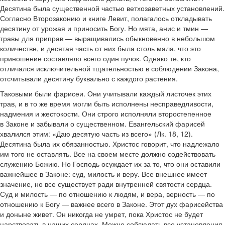
Десятина была существенной частью ветхозаветных установлений.
Согласно Второзаконию и книге Левит, полагалось откладывать
десятину от урожая и приносить Богу. Но мята, анис и тмин —
травы для приправ — выращивались обыкновенно в небольшом
количестве, и десятая часть от них была столь мала, что это
приношение составляло всего один пучок. Однако те, кто
отличался исключительной тщательностью в соблюдении Закона,
отсчитывали десятину буквально с каждого растения.
Таковыми были фарисеи. Они учитывали каждый листочек этих
трав, и в то же время могли быть исполнены несправедливости,
надмения и жестокости. Они строго исполняли второстепенное
в Законе и забывали о существенном. Евангельский фарисей
хвалился этим: «Даю десятую часть из всего» (Лк. 18, 12).
Десятина была их обязанностью. Христос говорит, что надлежало
им того не оставлять. Все на своем месте должно содействовать
служению Божию. Но Господь осуждает их за то, что они оставили
важнейшее в Законе: суд, милость и веру. Все внешнее имеет
значение, но все существует ради внутренней святости сердца.
Суд и милость — по отношению к людям, и вера, верность — по
отношению к Богу — важнее всего в Законе. Этот дух фарисейства
и доныне живет. Он никогда не умрет, пока Христос не будет
царствовать в наших сердцах. Можно соблюдать все установления