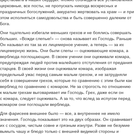
церковные, все посты, не пропускать никогда воскресных и
праздничных богослужений, аккуратно жертвовать на храм — и при
этом исполняться самодовольства и быть совершенно далеким от
Бога.
Они тщательно избегали меньших грехов и не боялись совершать
больших. «Вожди слепые!» — снова называет их Господь. Раньше
Он называл их так за их лицемерное учение, а теперь — за их
лицемерную жизнь. Они были слепы — оцеживающие комара, а
верблюда поглощающие. В своем учении они оцеживали комара,
предупреждая людей против малейшего отступления от предания
старцев. В своей жизни они оцеживали комара, изображая
предельный ужас перед самым малым грехом, и не затрудняли
себя в совершении грехов, которые по сравнению с этим были как
верблюд по сравнению с комаром. Не за строгость по отношению
к малым грехам выговаривает им Господь. Грех, даже если он
с комара, следует оцеживать. А за то, что вслед за испугом перед
комаром они поглощали верблюда.
Для фарисеев внешнее было — все, а внутреннее не имело
значения. Господь показывает это на двух образах. Он сравнивает
их с сосудом, чистым совне и грязным изнутри. Разве не безумие
вымыть чашу и блюдо только с внешней видимой стороны и