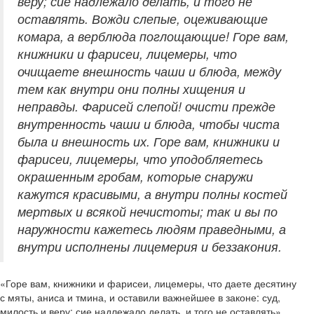
веру; сие надлежало делать, и того не
оставлять. Вожди слепые, оцеживающие
комара, а верблюда поглощающие! Горе вам,
книжники и фарисеи, лицемеры, что
очищаете внешность чаши и блюда, между
тем как внутри они полны хищения и
неправды. Фарисей слепой! очисти прежде
внутренность чаши и блюда, чтобы чиста
была и внешность их. Горе вам, книжники и
фарисеи, лицемеры, что уподобляетесь
окрашенным гробам, которые снаружи
кажутся красивыми, а внутри полны костей
мертвых и всякой нечистоты; так и вы по
наружности кажетесь людям праведными, а
внутри исполнены лицемерия и беззакония.
«Горе вам, книжники и фарисеи, лицемеры, что даете десятину
с мяты, аниса и тмина, и оставили важнейшее в законе: суд,
милость и веру; сие надлежало делать, и того не оставлять».