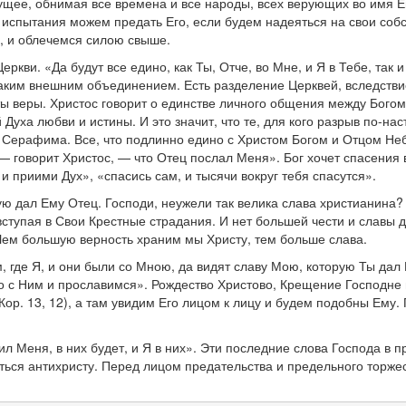
ущее, обнимая все времена и все народы, всех верующих во имя Его
с испытания можем предать Его, если будем надеяться на свои собс
е, и облечемся силою свыше.
кви. «Да будут все едино, как Ты, Отче, во Мне, и Я в Тебе, так и
каким внешним объединением. Есть разделение Церквей, вследстви
ы веры. Христос говорит о единстве личного общения между Богом 
Духа любви и истины. И это значит, что те, для кого разрыв по-нас
 Серафима. Все, что подлинно едино с Христом Богом и Отцом Небе
 говорит Христос, — что Отец послал Меня». Бог хочет спасения в
и приими Дух», «спасись сам, и тысячи вокруг тебя спасутся».
ую дал Ему Отец. Господи, неужели так велика слава христианина?
вступая в Свои Крестные страдания. И нет большей чести и славы 
 Чем большую верность храним мы Христу, тем больше слава.
, где Я, и они были со Мною, да видят славу Мою, которую Ты дал
о с Ним и прославимся». Рождество Христово, Крещение Господне и
 Кор. 13, 12), а там увидим Его лицом к лицу и будем подобны Ему
ил Меня, в них будет, и Я в них». Эти последние слова Господа в
иться антихристу. Перед лицом предательства и предельного торжес