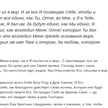
л их в мир. И за них Я посвящаю Себя, чтобы и
все едино, как Ты, Отче, во Мне, и Я в Тебе,
е, Я дал им: да будут едино, как Мы едино. Я
 их, как возлюбил Меня. Отче! которых Ты дал
му что возлюбил Меня прежде основания мира.
ткрыл им имя Твое и открою, да любовь, которою
еня в мир, так и Я послал их в мир». С проповедью того же
орую Он купил для них Своею кровью. Господь знает, сколь
ь, Он неотступно идет рядом. Как Отец освятил Его, посылая в мир
риносит всего Себя Богу Отцу в Духе Святом. И Его
бе, как благодатно действует слово истины, которое они будут
Крестной смерти Его. Он предал Себя за Церковь Свою — да
ем, кто предает жизнь в руки Господни.
щих Ему Крестных страданиях, затем о учениках, о том, чтобы