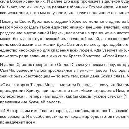
сила Божия хранила их. И далее Его взор проникает в далекое буд
Он знает, что мы не лучше первых избранных Его учеников, и в ча
все испытания, пока мы не узнаем, что значит подлинное покаяни
Накануне Своих Крестных страданий Христос молится о единстве Цер
невозможно создать такое единство никакой внешней властью, ни
разделение внутри одной Церкви, несмотря на хранение ею чистот
может быть достигнуто никакой человеческой силой, а только силой 
цель своей жизни в стяжании Духа Святого, по слову преподобного
единство необходимо для спасения всех людей. «Да уверует мир, —
пожалеть ради явления в мир силы Креста Христова. «Отдай кровь 
И далее Христос говорит, что Он дал Своим ученикам славу, котор
Сын Человеческий и Бог прославился в Нем», — говорит Господь, 
значит быть крестоносцем — то есть тем, кому дана Божия слава.
«Отче! которых Ты дал Мне, — молится Господь, — хочу, чтобы там
принадлежит Христу, принадлежит и нам. «Если страдаем с Ним, т
облекостеся». Теперь «мы видим, как бы сквозь тусклое стекло» (1
предвкушение будущей радости.
«И Я открыл им имя Твое и открою, да любовь, которою Ты возлюб
все времена. И в особенности на те, когда мир будет готов поклон
принадлежит всем.