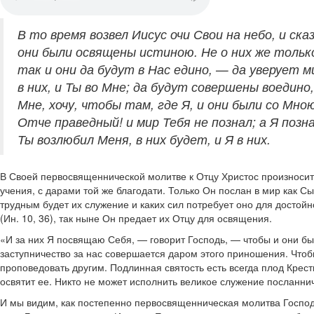
В то время возвел Иисус очи Свои на небо, и ска
они были освящены истиною. Не о них же только м
так и они да будут в Нас едино, — да уверует м
в них, и Ты во Мне; да будут совершены воедино
Мне, хочу, чтобы там, где Я, и они были со Мн
Отче праведный! и мир Тебя не познал; а Я позн
Ты возлюбил Меня, в них будет, и Я в них.
В Своей первосвященнической молитве к Отцу Христос произносит 
учения, с дарами той же благодати. Только Он послан в мир как С
трудным будет их служение и каких сил потребует оно для достойн
(Ин. 10, 36), так ныне Он предает их Отцу для освящения.
«И за них Я посвящаю Себя, — говорит Господь, — чтобы и они бы
заступничество за нас совершается даром этого приношения. Чтобы
проповедовать другим. Подлинная святость есть всегда плод Крес
освятит ее. Никто не может исполнить великое служение посланнич
И мы видим, как постепенно первосвященническая молитва Господа