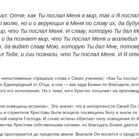
зал: Отче, как Ты послал Меня в мир, так и Я посла
олю, но и о верующих в Меня по слову их, да будут 
ир, что Ты послал Меня. И славу, которую Ты дал Мн
, и да познает мир, что Ты послал Меня и возлюбил
ою, да видят славу Мою, которую Ты дал Мне, пото
ал Тебя, и сии познали, что Ты послал Меня. И Я о
непостижимые страшные слова о Своих учениках: «Как Ты послал М
ын Единородный от Отца, а они — как чада Божии по благодати, кот
ого его исполнения. Но с теми, кого Христос посылает на проповед
ли освящены истиною». Это значит, что в непорочности Своей Он п
 и служители Христовы были всецело посвящены Богу и знали по се
тной смерти Господа. И слово истины обретает силу освящения от 
ества Христова собственными силами, но благодать Божия дается т
 простирается до пределов земли. Вначале Он молится о предстоя