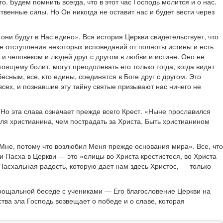
. Будем помнить всегда, что в этот час Господь молится и о нас.
твенные силы. Но Он никогда не оставит нас и будет вести через
 они будут в Нас едино». Вся история Церкви свидетельствует, что
е отступления некоторых исповеданий от полноты истины и есть
и человеком и людей друг с другом в любви и истине. Оно не
тоящему болит, могут преодолевать его только тогда, когда видят
сным, все, кто едины, соединятся в Боге друг с другом. Это
сех, и познавшие эту тайну святые призывают нас ничего не
 Но эта слава означает прежде всего Крест. «Ныне прославился
для христианина, чем пострадать за Христа. Быть христианином
 Мне, потому что возлюбил Меня прежде основания мира». Все, что
 Пасха в Церкви — это «елицы во Христа крестистеся, во Христа
. Пасхальная радость, которую дает нам здесь Христос, — только
 прощальной беседе с учениками — Его благословение Церкви на
тва зла Господь возвещает о победе и о славе, которая