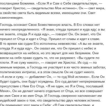
посланцами Божиими. «Если Я и Сам о Себе свидетельствую, —
говорит Христос, — свидетельство Мое истинно». Он — свет мира,
а свойство света быть видимым всеми, имеющими очи. Свет
самоочевиден.
Господь осознает Свою Божественную власть. В Его словах нет
ничего неопределенного. «Я знаю, откуда пришел и куда иду; а вы
не знаете, откуда Я и куда иду», — говорит Он. Он знает, что Он
пришел от Отца и идет к Отцу. Пришел от славы и идет к славе.
В то время как судии Его исполнены невежества: «А вы не знаете,
откуда Я и куда иду». Он сказал им, что Он пришел с небес и
возвращается на небеса, но это звучит для них безумием. Они
взяли на себя право судить то, что не разумеют. «Вы судите по
плоти. Я не сужу никого», — говорит им Христос. Их суд — по
земным меркам, а Господь не участвует в их чисто земных заботах,
политических интригах, и в этом смысле Он не судит никого.
«А если и сужу, — добавляет Он, — то суд Мой истинен». Если Он
будет судить, они будут осуждены. Его суд делает непререкаемым
присутствие с Ним Его Отца. «Я не один, но Я и Отец, пославший
Меня», Он не делает ничего отдельно от Отца, но все совершает
во имя Свое и во имя Отца. И Господь смиренно напоминает им
иудейский закон о том, что свидетельство двух человек истинно.
Он применяет этот закон к Себе: «Я Сам свидетельствую, и