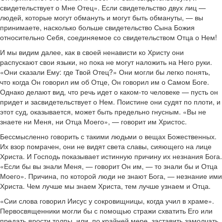
свидетельствует о Мне Отец». Если свидетельство двух лиц —
людей, которые могут обмануть и могут быть обмануты, — вы
принимаете, насколько больше свидетельство Сына Божия
относительно Себя, соединяемое со свидетельством Отца о Нем!
И мы видим далее, как в своей ненависти ко Христу они
распускают свои языки, но пока не могут наложить на Него руки.
«Они сказали Ему: где Твой Отец?» Они могли бы легко понять,
что когда Он говорил им об Отце, Он говорил им о Самом Боге.
Однако делают вид, что речь идет о каком-то человеке — пусть он
придет и засвидетельствует о Нем. Поистине они судят по плоти, и
этот суд, оказывается, может быть предельно гнусным. «Вы не
знаете ни Меня, ни Отца Моего», — говорит им Христос.
Бессмысленно говорить с такими людьми о вещах Божественных.
Их взор помрачен, они не видят света славы, сияющего на лице
Христа. И Господь показывает истинную причину их незнания Бога.
«Если бы вы знали Меня, — говорит Он им, — то знали бы и Отца
Моего». Причина, по которой люди не знают Бога, — незнание ими
Христа. Чем лучше мы знаем Христа, тем лучше узнаем и Отца.
«Сии слова говорил Иисус у сокровищницы, когда учил в храме».
Первосвященники могли бы с помощью стражи схватить Его или
предать ярости толпы, или, по крайней мере, заставить замолчать