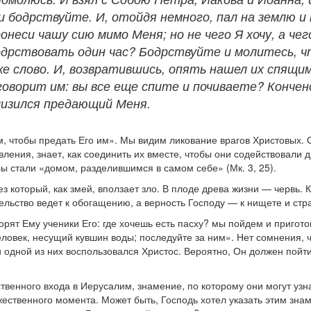
 бодрствуйте. И, отойдя немного, пал на землю и 
пронеси чашу сию мимо Меня; но не чего Я хочу, а ч
дрствовать один час? Бодрствуйте и молитесь, чт
е слово. И, возвратившись, опять нашел их спящими
оворит им: вы все еще спите и почиваете? Кончен
близился предающий Меня.
 чтобы предать Его им». Мы видим ликование врагов Христовых. Они
вления, знает, как соединить их вместе, чтобы они содействовали д
ы стали «домом, разделившимся в самом себе» (Мк. 3, 25).
 который, как змей, вползает зло. В плоде древа жизни — червь. Ког
ельство ведет к обогащению, а верность Господу — к нищете и ст
ворят Ему ученики Его: где хочешь есть пасху? мы пойдем и пригот
человек, несущий кувшин воды; последуйте за ним». Нет сомнения,
ной из них воспользовался Христос. Вероятно, Он должен пойти ту
твенного входа в Иерусалим, знамение, по которому они могут узн
ственного момента. Может быть, Господь хотел указать этим знам