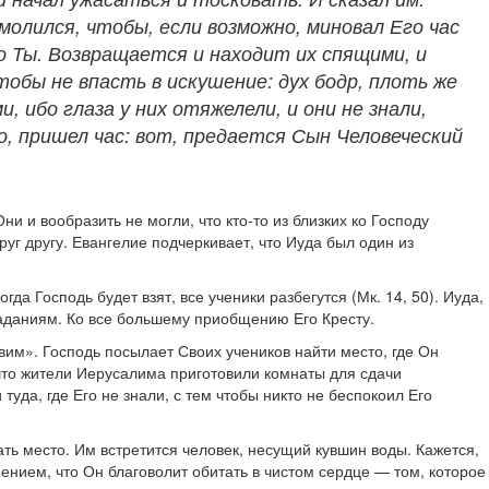
молился, чтобы, если возможно, миновал Его час
его Ты. Возвращается и находит их спящими, и
обы не впасть в искушение: дух бодр, плоть же
, ибо глаза у них отяжелели, и они не знали,
о, пришел час: вот, предается Сын Человеческий
 и вообразить не могли, что кто-то из близких ко Господу
руг другу. Евангелие подчеркивает, что Иуда был один из
да Господь будет взят, все ученики разбегутся (Мк. 14, 50). Иуда,
раданиям. Ко все большему приобщению Его Кресту.
овим». Господь посылает Своих учеников найти место, где Он
 что жители Иерусалима приготовили комнаты для сдачи
да, где Его не знали, с тем чтобы никто не беспокоил Его
ать место. Им встретится человек, несущий кувшин воды. Кажется,
ением, что Он благоволит обитать в чистом сердце — том, которое