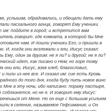
же, услышав, обрадовались, и обещали дать ему
олали пасхального агнца, говорят Ему ученики
т им: пойдите в город; и встретится вам
Учитель говорит: где комната, в которой бы Мне
отовьте нам. И пошли ученики Его, и пришли в
. И, когда они возлежали и ели, Иисус сказал:
Ему, один за другим: не я ли? и другой: не я ли?
ческий идет, как писано о Нем; но горе тому
они ели, Иисус, взяв хлеб, благословил,
 и пили из нее все. И сказал им: сие есть Кровь
радного до того дня, когда буду пить новое вино
о Мне в эту ночь; ибо написано: поражу пастыря,
 соблазнятся, но не я. И говорит ему Иисус:
речешься от Меня. Но он еще с большим усилием
ришли в селение, называемое Гефсимания; и Он
и начал ужасаться и тосковать. И сказал им: