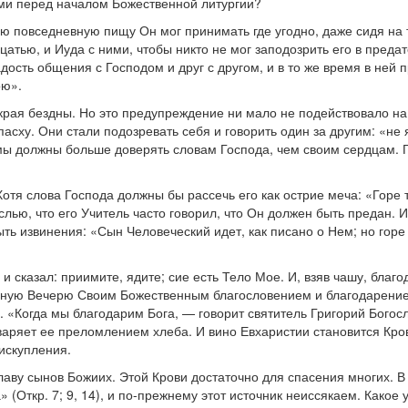
ами перед началом Божественной литургии?
вою повседневную пищу Он мог принимать где угодно, даже сидя на
цатью, и Иуда с ними, чтобы никто не мог заподозрить его в предат
сть общения с Господом и друг с другом, и в то же время в ней пр
ою».
т края бездны. Но это предупреждение ни мало не подействовало н
асху. Они стали подозревать себя и говорить один за другим: «не
И мы должны больше доверять словам Господа, чем своим сердцам.
. Хотя слова Господа должны бы рассечь его как острие меча: «Гор
ью, что его Учитель часто говорил, что Он должен быть предан. И 
ыть извинения: «Сын Человеческий идет, как писано о Нем; но гор
и сказал: приимите, ядите; сие есть Тело Мое. И, взяв чашу, благод
айную Вечерю Своим Божественным благословением и благодарение
 «Когда мы благодарим Бога, — говорит святитель Григорий Бого
аряет ее преломлением хлеба. И вино Евхаристии становится Кров
искупления.
аву сынов Божиих. Этой Крови достаточно для спасения многих. В
(Откр. 7; 9, 14), и по-прежнему этот источник неиссякаем. Какое у