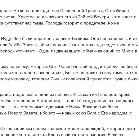
 траве. Но когда приходит час Священной Трапезы, Он избирает
ельстве. Христос не исключает его из Тайной Вечери, хотя знает о
исутствует час тьмы. Господь говорит о предателе, но не
а Иуду. Все были поражены словом Божиим. Они опечалились, и их
 я ли?» Ибо Закон любви предписывает нам всегда надеяться, и мы
 Господь уточняет: «Один из двенадцати, обмакивающий со Мною в
е тому человеку, которым Сын Человеческий предается: лучше было
если это должно совершиться, Бог не поставит в вину тому, кто это
е тому человеку, которым Сын Человеческий предается: лучше было
арив, подал им: и пили из нее все. И сказал им: сие есть Кровь
м. Божественная Евхаристия — наше благодарение за все дары
слов, — мы становимся едиными с Ним». Евхаристия была
ью Нового Завета, ибо это — новый союз Бога с Его народом, с
 Откровении мы видим «великое множество людей, которого никто
тешение знать, что эта Кровь изливается за многих. Если за