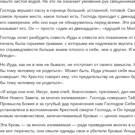
омыто чистой водой. Не это ли означает умовение рук священник
Господь вкушает пасху в горнице большой, устланной, готовой. С
самое лучшее место, какое только есть. Господь приходит с двенад
его намерении, ибо оно еще не обнаружилось перед всеми. Это радо
называет его. Он — просто «один из двенадцати», «ядущий со Мн
Господь хочет разбудить совесть Иуды и отвести его покаянием о
печаль была горькими травами, с которыми им надлежало вкусить п
по справедливости больше знаем плохого о себе, чем о других. 
блюдо».
Но Иуда, как ни в чем не бывало, не отступает от своего замысла
бы тому человеку не родиться». Может быть, Иуда утешал себя мысл
совершит. Но Христос говорит ему, что предательству не должно б
бы тому человеку не родиться».
«И когда они ели, Иисус, взяв хлеб, благословил, преломил, дал им 
Моя Нового Завета, за многих изливаемая». Господь совершил Т
Промысла Божия и за сугубый дар принесения нам Господом Себя.
установлена в воспоминание Крестной смерти Господа, и Он предв
новым человечеством, запечатлеваемый Кровью — ценою нашего 
Эта Кровь — за многих изливаемая — ради приведения многих в сл
не мог перечесть; они омыли одежды свои и убелили Кровью Агнца» 