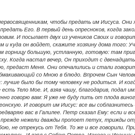
первосвященникам, чтобы предать им Иисуса. Они 
я предать Его. В первый день опресноков, когда зак
товим. И посылает двух из учеников Своих и говори
им и куда он войдет, скажите хозяину дома того: 
ам горницу большую, устланную, готовую: там приг
сху. Когда настал вечер, Он приходит с двенадцатью
ю, предаст Меня. Они опечалились и стали говорить 
обмакивающий со Мною в блюдо. Впрочем Сын Челове
лучше было бы тому человеку не родиться. И когда 
есть Тело Мое. И, взяв чашу, благодарив, подал им:
нно говорю вам: Я уже не буду пить от плода виног
еонскую. И говорит им Иисус: все вы соблазнитесь 
едваряю вас в Галилее. Петр сказал Ему: если и все
, прежде нежели дважды пропоет петух, трижды от
ою, не отрекусь от Тебя. То же и все говорили. П
помолюсь. И взял с Собою Петра, Иакова и Иоанна; 