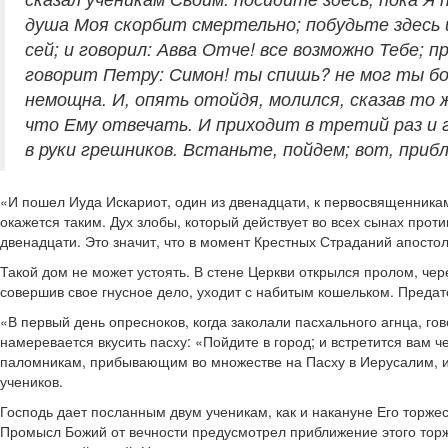
душа Моя скорбит смертельно; побудьте здесь и
сей; и говорил: Авва Отче! все возможно Тебе; 
говорит Петру: Симон! ты спишь? не мог ты бо
немощна. И, опять отойдя, молился, сказав то ж
что Ему отвечать. И приходит в третий раз и г
в руки грешников. Встаньте, пойдем; вот, при
«И пошел Иуда Искариот, один из двенадцати, к первосвященникам,
окажется таким. Дух злобы, который действует во всех сынах проти
двенадцати. Это значит, что в момент Крестных Страданий апостол
Такой дом не может устоять. В стене Церкви открылся пролом, через
совершив свое гнусное дело, уходит с набитым кошельком. Предат
«В первый день опресноков, когда заколали пасхального агнца, го
намеревается вкусить пасху: «Пойдите в город; и встретится вам 
паломникам, прибывающим во множестве на Пасху в Иерусалим, и од
учеников.
Господь дает посланным двум ученикам, как и накануне Его торжес
Промысл Божий от вечности предусмотрел приближение этого торже