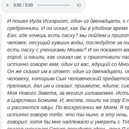
И пошел Иуда Искариот, один из двенадцати, к 
сребренники. И он искал, как бы в удобное врем
Его: где хочешь есть пасху? мы пойдем и приго
человек, несущий кувшин воды; последуйте за н
есть пасху с учениками Моими? И он покажет в
город, и нашли, как сказал им; и приготовили па
истинно говорю вам, один из вас, ядущий со Мно
Он же сказал им в ответ: один из двенадцати, 
человеку, которым Сын Человеческий предается: 
преломил, дал им и сказал: приимите, ядите; сие 
Моя Нового Завета, за многих изливаемая. Исти
в Царствии Божием. И, воспев, пошли на гору Ел
и рассеются овцы. По воскресении же Моем, Я пр
истинно говорю тебе, что ты ныне, в эту ночь
говорил: хотя бы мне надлежало и умереть с Тоб
сказал ученикам Своим: посидите здесь, пока Я 