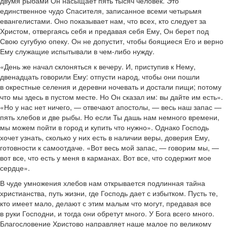
двумя рыбами Он насыщает пять тысяч человек. Это
единственное чудо Спасителя, записанное всеми четырьмя
евангелистами. Оно показывает нам, что всех, кто следует за
Христом, отвергаясь себя и предавая себя Ему, Он берет под
Свою сугубую опеку. Он не допустит, чтобы боящиеся Его и верно
Ему служащие испытывали в чем-либо нужду.
«День же начал склоняться к вечеру. И, приступив к Нему,
двенадцать говорили Ему: отпусти народ, чтобы они пошли
в окрестные селения и деревни ночевать и достали пищи; потому
что мы здесь в пустом месте. Но Он сказал им: вы дайте им есть».
«Но у нас нет ничего, — отвечают апостолы, — весь наш запас —
пять хлебов и две рыбы. Но если Ты дашь нам немного времени,
мы можем пойти в город и купить что нужно». Однако Господь
хочет узнать, сколько у них есть в наличии веры, доверия Ему,
готовности к самоотдаче. «Вот весь мой запас, — говорим мы, —
вот все, что есть у меня в карманах. Вот все, что содержит мое
сердце».
В чуде умножения хлебов нам открывается подлинная тайна
христианства, путь жизни, где Господь дает с избытком. Пусть те,
кто имеет мало, делают с этим малым что могут, предавая все
в руки Господни, и тогда они обретут много. У Бога всего много.
Благословение Христово направляет наше малое по великому