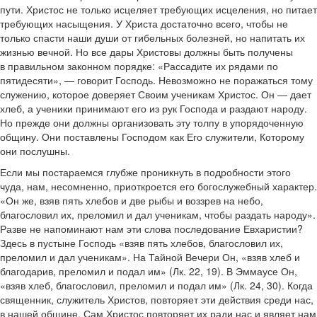
пути. Христос не только исцеляет требующих исцеления, но питает
требующих насыщения. У Христа достаточно всего, чтобы не
только спасти наши души от гибельных болезней, но напитать их
жизнью вечной. Но все дары Христовы должны быть получены
в правильном законном порядке: «Рассадите их рядами по
пятидесяти», — говорит Господь. Невозможно не поражаться тому
служению, которое доверяет Своим ученикам Христос. Он — дает
хлеб, а ученики принимают его из рук Господа и раздают народу.
Но прежде они должны организовать эту толпу в упорядоченную
общину. Они поставлены Господом как Его служители, Которому
они послушны.
Если мы постараемся глубже проникнуть в подробности этого
чуда, нам, несомненно, приоткроется его богослужебный характер.
«Он же, взяв пять хлебов и две рыбы и воззрев на небо,
благословил их, преломил и дал ученикам, чтобы раздать народу».
Разве не напоминают нам эти слова последование Евхаристии?
Здесь в пустыне Господь «взяв пять хлебов, благословил их,
преломил и дал ученикам». На Тайной Вечери Он, «взяв хлеб и
благодарив, преломил и подал им» (Лк. 22, 19). В Эммаусе Он,
«взяв хлеб, благословил, преломил и подал им» (Лк. 24, 30). Когда
священник, служитель Христов, повторяет эти действия среди нас,
в нашей общине, Сам Христос повторяет их ради нас и являет нам