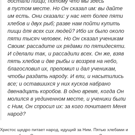
достали пищи; потому что мы здесь
в пустом месте. Но Он сказал им: вы дайте
им есть. Они сказали: у нас нет более пяти
хлебов и двух рыб; разве нам пойти купить
пищи для всех сих людей? Ибо их было около
пяти тысяч человек. Но Он сказал ученикам
Своим: рассадите их рядами по пятидесяти.
И сделали так, и рассадили всех. Он же, взяв
пять хлебов и две рыбы и воззрев на небо,
благословил их, преломил и дал ученикам,
чтобы раздать народу. И ели, и насытились
все; и оставшихся у них кусков набрано
двенадцать коробов. В одно время, когда Он
молился в уединенном месте, и ученики были
с Ним, Он спросил их: за кого почитает Меня
народ?
Христос щедро питает народ, идущий за Ним. Пятью хлебами и