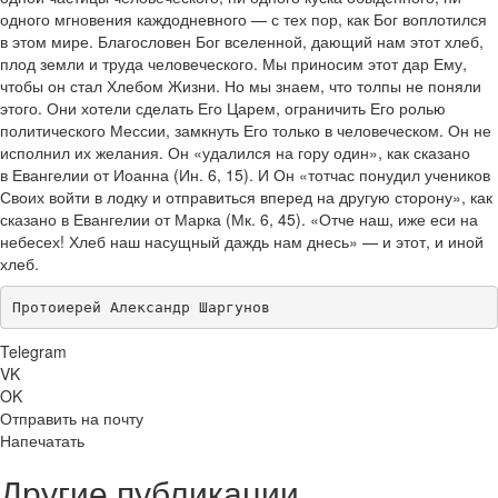
одного мгновения каждодневного — с тех пор, как Бог воплотился
в этом мире. Благословен Бог вселенной, дающий нам этот хлеб,
плод земли и труда человеческого. Мы приносим этот дар Ему,
чтобы он стал Хлебом Жизни. Но мы знаем, что толпы не поняли
этого. Они хотели сделать Его Царем, ограничить Его ролью
политического Мессии, замкнуть Его только в человеческом. Он не
исполнил их желания. Он «удалился на гору один», как сказано
в Евангелии от Иоанна (Ин. 6, 15). И Он «тотчас понудил учеников
Своих войти в лодку и отправиться вперед на другую сторону», как
сказано в Евангелии от Марка (Мк. 6, 45). «Отче наш, иже еси на
небесех! Хлеб наш насущный даждь нам днесь» — и этот, и иной
хлеб.
Протоиерей Александр Шаргунов
Telegram
VK
OK
Отправить на почту
Напечатать
Другие публикации ...