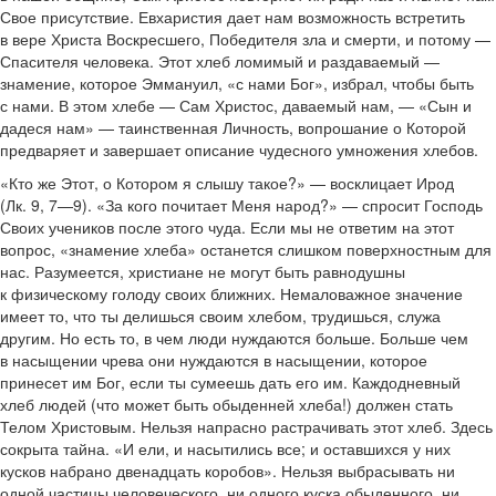
Свое присутствие. Евхаристия дает нам возможность встретить
в вере Христа Воскресшего, Победителя зла и смерти, и потому —
Спасителя человека. Этот хлеб ломимый и раздаваемый —
знамение, которое Эммануил, «с нами Бог», избрал, чтобы быть
с нами. В этом хлебе — Сам Христос, даваемый нам, — «Сын и
дадеся нам» — таинственная Личность, вопрошание о Которой
предваряет и завершает описание чудесного умножения хлебов.
«Кто же Этот, о Котором я слышу такое?» — восклицает Ирод
(Лк. 9, 7—9). «За кого почитает Меня народ?» — спросит Господь
Своих учеников после этого чуда. Если мы не ответим на этот
вопрос, «знамение хлеба» останется слишком поверхностным для
нас. Разумеется, христиане не могут быть равнодушны
к физическому голоду своих ближних. Немаловажное значение
имеет то, что ты делишься своим хлебом, трудишься, служа
другим. Но есть то, в чем люди нуждаются больше. Больше чем
в насыщении чрева они нуждаются в насыщении, которое
принесет им Бог, если ты сумеешь дать его им. Каждодневный
хлеб людей (что может быть обыденней хлеба!) должен стать
Телом Христовым. Нельзя напрасно растрачивать этот хлеб. Здесь
сокрыта тайна. «И ели, и насытились все; и оставшихся у них
кусков набрано двенадцать коробов». Нельзя выбрасывать ни
одной частицы человеческого, ни одного куска обыденного, ни