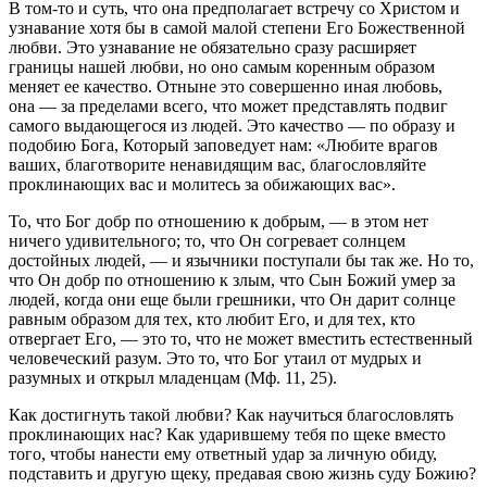
В том-то и суть, что она предполагает встречу со Христом и
узнавание хотя бы в самой малой степени Его Божественной
любви. Это узнавание не обязательно сразу расширяет
границы нашей любви, но оно самым коренным образом
меняет ее качество. Отныне это совершенно иная любовь,
она — за пределами всего, что может представлять подвиг
самого выдающегося из людей. Это качество — по образу и
подобию Бога, Который заповедует нам: «Любите врагов
ваших, благотворите ненавидящим вас, благословляйте
проклинающих вас и молитесь за обижающих вас».
То, что Бог добр по отношению к добрым, — в этом нет
ничего удивительного; то, что Он согревает солнцем
достойных людей, — и язычники поступали бы так же. Но то,
что Он добр по отношению к злым, что Сын Божий умер за
людей, когда они еще были грешники, что Он дарит солнце
равным образом для тех, кто любит Его, и для тех, кто
отвергает Его, — это то, что не может вместить естественный
человеческий разум. Это то, что Бог утаил от мудрых и
разумных и открыл младенцам (Мф. 11, 25).
Как достигнуть такой любви? Как научиться благословлять
проклинающих нас? Как ударившему тебя по щеке вместо
того, чтобы нанести ему ответный удар за личную обиду,
подставить и другую щеку, предавая свою жизнь суду Божию?