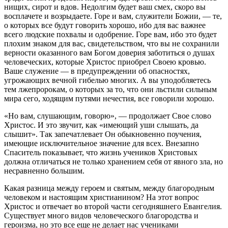
нищих, сирот и вдов. Недолгим будет ваш смех, скоро вы
восплачете и возрыдаете. Горе и вам, служители Божии, — те,
о которых все будут говорить хорошо, ибо для вас важнее
всего людские похвалы и одобрение. Горе вам, ибо это будет
плохим знаком для вас, свидетельством, что вы не сохранили
верности оказанного вам Богом доверия заботиться о душах
человеческих, которые Христос приобрел Своею кровью.
Ваше служение — в предупреждении об опасностях,
угрожающих вечной гибелью многих. А вы уподобляетесь
тем лжепророкам, о которых за то, что они льстили сильным
мира сего, ходящим путями нечестия, все говорили хорошо.
«Но вам, слушающим, говорю», — продолжает Свое слово
Христос. И это звучит, как «имеющий уши слышать, да
слышит». Так запечатлевает Он обыкновенно поучения,
имеющие исключительное значение для всех. Внезапно
Спаситель показывает, что жизнь учеников Христовых
должна отличаться не только хранением себя от явного зла, но
несравненно большим.
Какая разница между героем и святым, между благородным
человеком и настоящим христианином? На этот вопрос
Христос и отвечает во второй части сегодняшнего Евангелия.
Существует много видов человеческого благородства и
героизма, но это все еще не делает нас учениками