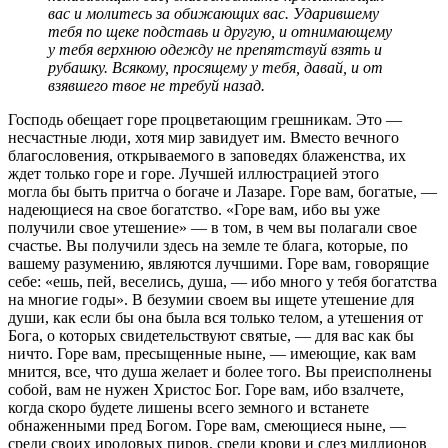
вас и молитесь за обижающих вас. Ударившему
тебя по щеке подставь и другую, и отнимающему
у тебя верхнюю одежду не препятствуй взять и
рубашку. Всякому, просящему у тебя, давай, и от
взявшего твое не требуй назад.
Господь обещает горе процветающим грешникам. Это —
несчастные люди, хотя мир завидует им. Вместо вечного
благословения, открываемого в заповедях блаженства, их
ждет только горе и горе. Лучшей иллюстрацией этого
могла бы быть притча о богаче и Лазаре. Горе вам, богатые, —
надеющиеся на свое богатство. «Горе вам, ибо вы уже
получили свое утешение» — в том, в чем вы полагали свое
счастье. Вы получили здесь на земле те блага, которые, по
вашему разумению, являются лучшими. Горе вам, говорящие
себе: «ешь, пей, веселись, душа, — ибо много у тебя богатства
на многие годы». В безумии своем вы ищете утешение для
души, как если бы она была вся только телом, а утешения от
Бога, о которых свидетельствуют святые, — для вас как бы
ничто. Горе вам, пресыщенные ныне, — имеющие, как вам
мнится, все, что душа желает и более того. Вы преисполнены
собой, вам не нужен Христос Бог. Горе вам, ибо взалчете,
когда скоро будете лишены всего земного и встанете
обнаженными пред Богом. Горе вам, смеющиеся ныне, —
среди своих иродовых пиров, среди крови и слез миллионов