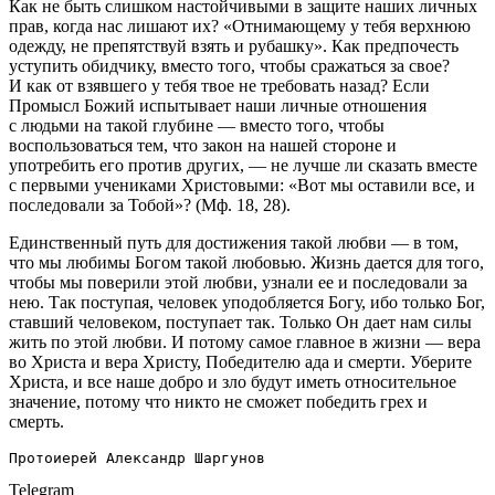
Как не быть слишком настойчивыми в защите наших личных
прав, когда нас лишают их? «Отнимающему у тебя верхнюю
одежду, не препятствуй взять и рубашку». Как предпочесть
уступить обидчику, вместо того, чтобы сражаться за свое?
И как от взявшего у тебя твое не требовать назад? Если
Промысл Божий испытывает наши личные отношения
с людьми на такой глубине — вместо того, чтобы
воспользоваться тем, что закон на нашей стороне и
употребить его против других, — не лучше ли сказать вместе
с первыми учениками Христовыми: «Вот мы оставили все, и
последовали за Тобой»? (Мф. 18, 28).
Единственный путь для достижения такой любви — в том,
что мы любимы Богом такой любовью. Жизнь дается для того,
чтобы мы поверили этой любви, узнали ее и последовали за
нею. Так поступая, человек уподобляется Богу, ибо только Бог,
ставший человеком, поступает так. Только Он дает нам силы
жить по этой любви. И потому самое главное в жизни — вера
во Христа и вера Христу, Победителю ада и смерти. Уберите
Христа, и все наше добро и зло будут иметь относительное
значение, потому что никто не сможет победить грех и
смерть.
Протоиерей Александр Шаргунов
Telegram