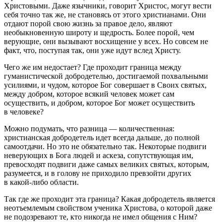
Христовыми. Даже язычники, говорит Христос, могут вести
себя точно так же, не становясь от этого христианами. Они
отдают порой свою жизнь за правое дело, являют
необыкновенную широту и щедрость. Более порой, чем
верующие, они вызывают восхищение у всех. Но совсем не
факт, что, поступая так, они уже идут вслед Христу.
Чего же им недостает? Где проходит граница между
гуманистической добродетелью, достигаемой похвальными
усилиями, и чудом, которое Бог совершает в Своих святых,
между добром, которое всякий человек может сам
осуществить, и добром, которое Бог может осуществить
в человеке?
Можно подумать, что разница — количественная:
христианская добродетель идет всегда дальше, до полной
самоотдачи. Но это не обязательно так. Некоторые подвиги
неверующих в Бога людей и аскеза, сопутствующая им,
превосходят подвиги даже самых великих святых, которым,
разумеется, и в голову не приходило превзойти других
в какой-либо области.
Так где же проходит эта граница? Какая добродетель является
неотъемлемым свойством ученика Христова, о которой даже
не подозревают те, кто никогда не имел общения с Ним?