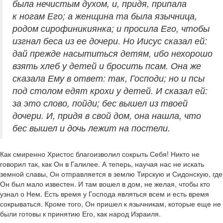
была нечистым духом, и, придя, припала
к ногам Его; а женщина та была язычница,
родом сирофиникиянка; и просила Его, чтобы
изгнал беса из ее дочери. Но Иисус сказал ей:
дай прежде насытиться детям, ибо нехорошо
взять хлеб у детей и бросить псам. Она же
сказала Ему в ответ: так, Господи; но и псы
под столом едят крохи у детей. И сказал ей:
за это слово, пойди; бес вышел из твоей
дочери. И, придя в свой дом, она нашла, что
бес вышел и дочь лежит на постели.
Как смиренно Христос благоизволил сокрыть Себя! Никто не
говорил так, как Он в Галилее. А теперь, научая нас не искать
земной славы, Он отправляется в землю Тирскую и Сидонскую, где
Он был мало известен. И там вошел в дом, не желая, чтобы кто
узнал о Нем. Есть время у Господа являться всем и есть время
сокрываться. Кроме того, Он пришел к язычникам, которые еще не
были готовы к принятию Его, как народ Израиля.