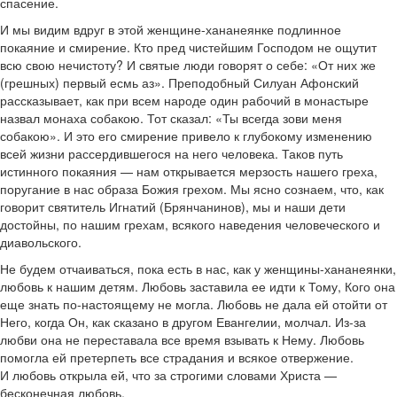
спасение.
И мы видим вдруг в этой женщине-хананеянке подлинное
покаяние и смирение. Кто пред чистейшим Господом не ощутит
всю свою нечистоту? И святые люди говорят о себе: «От них же
(грешных) первый есмь аз». Преподобный Силуан Афонский
рассказывает, как при всем народе один рабочий в монастыре
назвал монаха собакою. Тот сказал: «Ты всегда зови меня
собакою». И это его смирение привело к глубокому изменению
всей жизни рассердившегося на него человека. Таков путь
истинного покаяния — нам открывается мерзость нашего греха,
поругание в нас образа Божия грехом. Мы ясно сознаем, что, как
говорит святитель Игнатий (Брянчанинов), мы и наши дети
достойны, по нашим грехам, всякого наведения человеческого и
диавольского.
Не будем отчаиваться, пока есть в нас, как у женщины-хананеянки,
любовь к нашим детям. Любовь заставила ее идти к Тому, Кого она
еще знать по-настоящему не могла. Любовь не дала ей отойти от
Него, когда Он, как сказано в другом Евангелии, молчал. Из-за
любви она не переставала все время взывать к Нему. Любовь
помогла ей претерпеть все страдания и всякое отвержение.
И любовь открыла ей, что за строгими словами Христа —
бесконечная любовь.