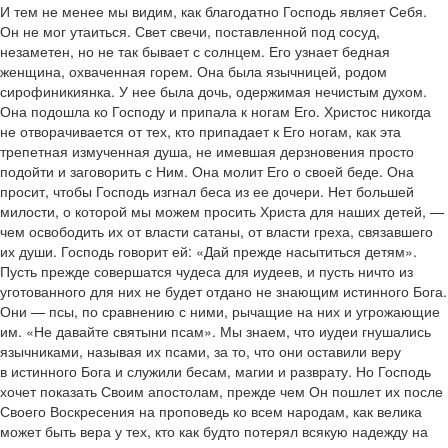
И тем не менее мы видим, как благодатно Господь являет Себя.
Он не мог утаиться. Свет свечи, поставленной под сосуд,
незаметен, но не так бывает с солнцем. Его узнает бедная
женщина, охваченная горем. Она была язычницей, родом
сирофиникиянка. У нее была дочь, одержимая нечистым духом.
Она подошла ко Господу и припала к ногам Его. Христос никогда
не отворачивается от тех, кто припадает к Его ногам, как эта
трепетная измученная душа, не имевшая дерзновения просто
подойти и заговорить с Ним. Она молит Его о своей беде. Она
просит, чтобы Господь изгнал беса из ее дочери. Нет большей
милости, о которой мы можем просить Христа для наших детей, —
чем освободить их от власти сатаны, от власти греха, связавшего
их души. Господь говорит ей: «Дай прежде насытиться детям».
Пусть прежде совершатся чудеса для иудеев, и пусть ничто из
уготованного для них не будет отдано не знающим истинного Бога.
Они — псы, по сравнению с ними, рычащие на них и угрожающие
им. «Не давайте святыни псам». Мы знаем, что иудеи гнушались
язычниками, называя их псами, за то, что они оставили веру
в истинного Бога и служили бесам, магии и разврату. Но Господь
хочет показать Своим апостолам, прежде чем Он пошлет их после
Своего Воскресения на проповедь ко всем народам, как велика
может быть вера у тех, кто как будто потерял всякую надежду на