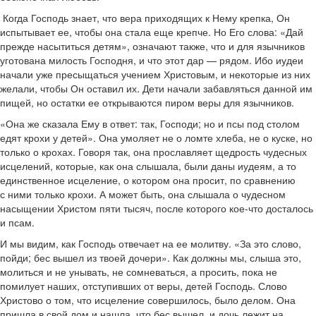
Когда Господь знает, что вера приходящих к Нему крепка, Он
испытывает ее, чтобы она стала еще крепче. Но Его слова: «Дай
прежде насытиться детям», означают также, что и для язычников
уготована милость Господня, и что этот дар — рядом. Ибо иудеи
начали уже пресыщаться учением Христовым, и некоторые из них
желали, чтобы Он оставил их. Дети начали забавляться данной им
пищей, но остатки ее открываются пиром веры для язычников.
«Она же сказала Ему в ответ: так, Господи; но и псы под столом
едят крохи у детей». Она умоляет не о ломте хлеба, не о куске, но
только о крохах. Говоря так, она прославляет щедрость чудесных
исцелений, которые, как она слышала, были даны иудеям, а то
единственное исцеление, о котором она просит, по сравнению
с ними только крохи. А может быть, она слышала о чудесном
насыщении Христом пяти тысяч, после которого кое-что досталось
и псам.
И мы видим, как Господь отвечает на ее молитву. «За это слово,
пойди; бес вышел из твоей дочери». Как должны мы, слыша это,
молиться и не унывать, не сомневаться, а просить, пока не
помилует наших, отступивших от веры, детей Господь. Слово
Христово о том, что исцеление совершилось, было делом. Она
пришла в свой дом и нашла, что бес вышел, и дочь лежит на