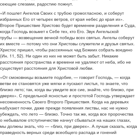
сеющие слезами, радостию пожнут.
«И пошлет Ангелов Своих с трубою громогласною, и соберут
избранных Его от четырех ветров, от края небес до края их».
Второе Пришествие Христово будет временем разделения и Суда,
когда Господь возьмет к Себе тех, кто Его. Звук Ангельской
трубы — возвещение вечной победы всех святых. Ангелы соберут
их вместе — потому что они Христовы служители и друзья святых.
Христос пришел, чтобы рассеянных чад Божиих собрать воедино
(Ин. 11, 52). Ни один из них не может быть забыт. Никакие
расстояния пространства и времени не удаляют от неба, ибо не
существует расстояния для Христовой любви.
«От смоковницы возьмите подобие, — говорит Господь, — когда
ветви ее становятся уже мягки и пускают листья, то знаете, что
близко лето; так, когда вы увидите все сие, знайте, что близко, при
дверях». С предельной ясностью и простотой Господь утверждает
несомненность Своего Второго Пришествия. Когда на деревьях
набухают почки, даже прежде появления листвы, нас не нужно
убеждать, что лето — близко. Точно так же, когда все пророчества
о небывалом отступничестве начнут сбываться на наших глазах,
мы должны знать, что — «близ, при дверех». А лучше сказать, когда
праведность верных среди всеобщего распада и гонений