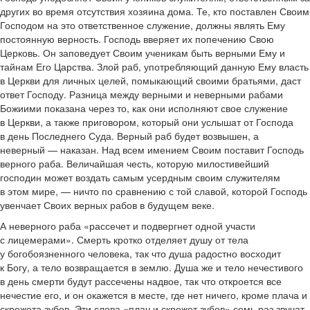
других во время отсутствия хозяина дома. Те, кто поставлен Своим
Господом на это ответственное служение, должны являть Ему
постоянную верность. Господь вверяет их попечению Свою
Церковь. Он заповедует Своим ученикам быть верными Ему и
тайнам Его Царства. Злой раб, употребляющий данную Ему власть
в Церкви для личных целей, помыкающий своими братьями, даст
ответ Господу. Разница между верными и неверными рабами
Божиими показана через то, как они исполняют свое служение
в Церкви, а также приговором, который они услышат от Господа
в день Последнего Суда. Верный раб будет возвышен, а
неверный — наказан. Над всем имением Своим поставит Господь
верного раба. Величайшая честь, которую милостивейший
господин может воздать самым усердным своим служителям
в этом мире, — ничто по сравнению с той славой, которой Господь
увенчает Своих верных рабов в будущем веке.
А неверного раба «рассечет и подвергнет одной участи
с лицемерами». Смерть кротко отделяет душу от тела
у богобоязненного человека, так что душа радостно восходит
к Богу, а тело возвращается в землю. Душа же и тело нечестивого
в день смерти будут рассечены надвое, так что откроется все
нечестие его, и он окажется в месте, где нет ничего, кроме плача и
скрежета зубов. Эти слова «плач и скрежет зубов» семь раз звучат