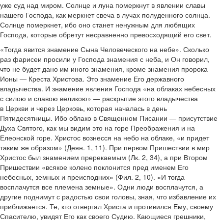
уже суд над миром. Солнце и луна померкнут в явлении славы
нашего Господа, как меркнет свеча в лучах полуденного солнца.
Солнце померкнет, ибо оно станет ненужным для любящих
Господа, которые обретут несравненно превосходящий его свет.
«Тогда явится знамение Сына Человеческого на небе». Сколько
раз фарисеи просили у Господа знамения с неба, и Он говорил,
что не будет дано им иного знамения, кроме знамения пророка
Ионы — Креста Христова. Это знамение Его державного
владычества. И знамение явления Господа «на облаках небесных
с силою и славою великою» — раскрытие этого владычества
в Церкви и через Церковь, которая началась в день
Пятидесятницы. Ибо облако в Священном Писании — присутствие
Духа Святого, как мы видим это на горе Преображения и на
Елеонской горе. Христос вознесся на небо на облаке, «и придет
таким же образом» (Деян. 1, 11). При первом Пришествии в мир
Христос был знамением пререкаемым (Лк. 2, 34), а при Втором
Пришествии «всякое колено поклонится пред именем Его
небесных, земных и преисподних» (Фил. 2, 10). «И тогда
восплачутся все племена земные». Одни люди восплачутся, а
другие поднимут с радостью свои головы, зная, что избавление их
приближается. Те, кто отвергал Христа и противился Ему, своему
Спасителю, увидят Его как своего Судию. Кающиеся грешники,