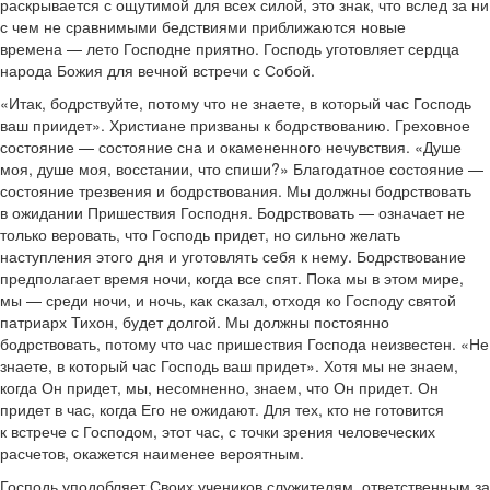
раскрывается с ощутимой для всех силой, это знак, что вслед за ни
с чем не сравнимыми бедствиями приближаются новые
времена — лето Господне приятно. Господь уготовляет сердца
народа Божия для вечной встречи с Собой.
«Итак, бодрствуйте, потому что не знаете, в который час Господь
ваш приидет». Христиане призваны к бодрствованию. Греховное
состояние — состояние сна и окамененного нечувствия. «Душе
моя, душе моя, восстании, что спиши?» Благодатное состояние —
состояние трезвения и бодрствования. Мы должны бодрствовать
в ожидании Пришествия Господня. Бодрствовать — означает не
только веровать, что Господь придет, но сильно желать
наступления этого дня и уготовлять себя к нему. Бодрствование
предполагает время ночи, когда все спят. Пока мы в этом мире,
мы — среди ночи, и ночь, как сказал, отходя ко Господу святой
патриарх Тихон, будет долгой. Мы должны постоянно
бодрствовать, потому что час пришествия Господа неизвестен. «Не
знаете, в который час Господь ваш придет». Хотя мы не знаем,
когда Он придет, мы, несомненно, знаем, что Он придет. Он
придет в час, когда Его не ожидают. Для тех, кто не готовится
к встрече с Господом, этот час, с точки зрения человеческих
расчетов, окажется наименее вероятным.
Господь уподобляет Своих учеников служителям, ответственным за