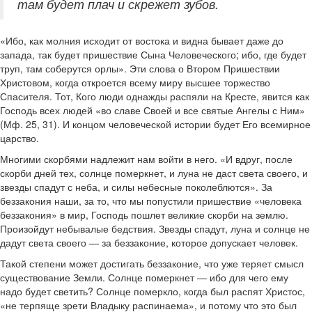
там будет плач и скрежет зубов.
«Ибо, как молния исходит от востока и видна бывает даже до
запада, так будет пришествие Сына Человеческого; ибо, где будет
труп, там соберутся орлы». Эти слова о Втором Пришествии
Христовом, когда откроется всему миру высшее торжество
Спасителя. Тот, Кого люди однажды распяли на Кресте, явится как
Господь всех людей «во славе Своей и все святые Ангелы с Ним»
(Мф. 25, 31). И концом человеческой истории будет Его всемирное
царство.
Многими скорбями надлежит нам войти в него. «И вдруг, после
скорби дней тех, солнце померкнет, и луна не даст света своего, и
звезды спадут с неба, и силы небесные поколеблются». За
беззакония наши, за то, что мы попустили пришествие «человека
беззакония» в мир, Господь пошлет великие скорби на землю.
Произойдут небывалые бедствия. Звезды спадут, луна и солнце не
дадут света своего — за беззаконие, которое допускает человек.
Такой степени может достигать беззаконие, что уже теряет смысл
существование Земли. Солнце померкнет — ибо для чего ему
надо будет светить? Солнце померкло, когда был распят Христос,
«не терпяще зрети Владыку распинаема», и потому что это был