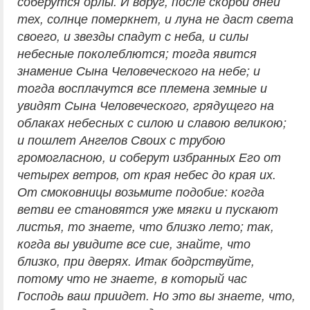
соберутся орлы. И вдруг, после скорби дней
тех, солнце померкнет, и луна не даст света
своего, и звезды спадут с неба, и силы
небесные поколеблются; тогда явится
знамение Сына Человеческого на небе; и
тогда восплачутся все племена земные и
увидят Сына Человеческого, грядущего на
облаках небесных с силою и славою великою;
и пошлет Ангелов Своих с трубою
громогласною, и соберут избранных Его от
четырех ветров, от края небес до края их.
От смоковницы возьмите подобие: когда
ветви ее становятся уже мягки и пускают
листья, то знаете, что близко лето; так,
когда вы увидите все сие, знайте, что
близко, при дверях. Итак бодрствуйте,
потому что не знаете, в который час
Господь ваш приидет. Но это вы знаете, что,