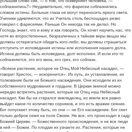
услышав слово сие, — о том, что оскверняет человека, —
соблазнились?» Неудивительно, что фарисеи соблазнились
словом истины. Больные глаза не могут переносить яркого света.
Ученики удивляются, что их Учитель столь беспощадно резко
говорил с фарисеями. Раньше Он никогда так не делал. Но
Господь знает, что и кому и как говорить. Он хочет научить нас, что
хотя во второстепенных, безразличных к тайнам веры вещах мы
должны остерегаться обидеть кого-либо, мы должны страшиться
отступить от исповедания истины или исполнения нашего долга.
Истина должны быть исповедана, долг исполнен. И если кто-то
соблазняется, это его вина, его грех, его соблазн.
«Всякое растение, которое не Отец Мой Небесный насадил, —
говорит Христос, — искоренится». Их путь, их установление, их
толкование были не Божьего насаждения. Они исходили из их
собственного мудрования и гордыни. В Церкви земной можно
нередко встретить растения, которые не Отец наш Небесный
насадил. Как бы ни старался земледелец, из земли все равно
выйдет какое-то количество сорняков, и это есть вражие сеяние.
Бог попускает этому быть, но они — не Его насаждение. Бог сеет
только доброе семя на поле Своем. Не все, что происходит в саду
Божией Церкви, — Божественного происхождения, и не все люди
в ней — Божии. По плодам их узнаете их. Растения, которые не