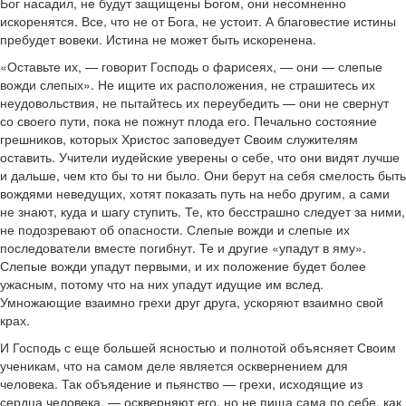
Бог насадил, не будут защищены Богом, они несомненно
искоренятся. Все, что не от Бога, не устоит. А благовестие истины
пребудет вовеки. Истина не может быть искоренена.
«Оставьте их, — говорит Господь о фарисеях, — они — слепые
вожди слепых». Не ищите их расположения, не страшитесь их
неудовольствия, не пытайтесь их переубедить — они не свернут
со своего пути, пока не пожнут плода его. Печально состояние
грешников, которых Христос заповедует Своим служителям
оставить. Учители иудейские уверены о себе, что они видят лучше
и дальше, чем кто бы то ни было. Они берут на себя смелость быть
вождями неведущих, хотят показать путь на небо другим, а сами
не знают, куда и шагу ступить. Те, кто бесстрашно следует за ними,
не подозревают об опасности. Слепые вожди и слепые их
последователи вместе погибнут. Те и другие «упадут в яму».
Слепые вожди упадут первыми, и их положение будет более
ужасным, потому что на них упадут идущие им вслед.
Умножающие взаимно грехи друг друга, ускоряют взаимно свой
крах.
И Господь с еще большей ясностью и полнотой объясняет Своим
ученикам, что на самом деле является осквернением для
человека. Так объядение и пьянство — грехи, исходящие из
сердца человека, — оскверняют его, но не пища сама по себе, как