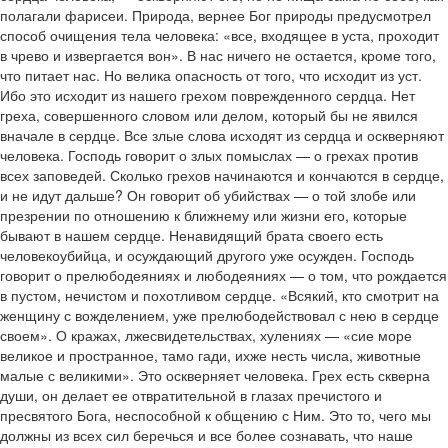
полагали фарисеи. Природа, вернее Бог природы предусмотрел
способ очищения тела человека: «все, входящее в уста, проходит
в чрево и извергается вон». В нас ничего не остается, кроме того,
что питает нас. Но велика опасность от того, что исходит из уст.
Ибо это исходит из нашего грехом поврежденного сердца. Нет
греха, совершенного словом или делом, который бы не явился
вначале в сердце. Все злые слова исходят из сердца и оскверняют
человека. Господь говорит о злых помыслах — о грехах против
всех заповедей. Сколько грехов начинаются и кончаются в сердце,
и не идут дальше? Он говорит об убийствах — о той злобе или
презрении по отношению к ближнему или жизни его, которые
бывают в нашем сердце. Ненавидящий брата своего есть
человекоубийца, и осуждающий другого уже осужден. Господь
говорит о прелюбодеяниях и любодеяниях — о том, что рождается
в пустом, нечистом и похотливом сердце. «Всякий, кто смотрит на
женщину с вожделением, уже прелюбодействовал с нею в сердце
своем». О кражах, лжесвидетельствах, хулениях — «сие море
великое и пространное, тамо гади, ихже несть числа, животные
малые с великими». Это оскверняет человека. Грех есть скверна
души, он делает ее отвратительной в глазах пречистого и
пресвятого Бога, неспособной к общению с Ним. Это то, чего мы
должны из всех сил беречься и все более сознавать, что наше