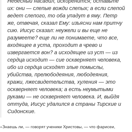
Небесный насадил, искоренится; оставьте
их: они — слепые вожди слепых; а если слепой
ведет слепого, то оба упадут в яму. Петр
же, отвечая, сказал Ему: изъясни нам притчу
сию. Иисус сказал: неужели и вы еще не
разумеете? еще ли не понимаете, что все,
входящее в уста, проходит в чрево и
извергается вон? а исходящее из уст — из
сердца исходит — сие оскверняет человека,
ибо из сердца исходят злые помыслы,
убийства, прелюбодеяния, любодеяния,
кражи, лжесвидетельства, хуления — это
оскверняет человека; а есть неумытыми
руками — не оскверняет человека. И, выйдя
оттуда, Иисус удалился в страны Тирские и
Сидонские.
«Знаешь ли, — говорят ученики Христовы, — что фарисеи,