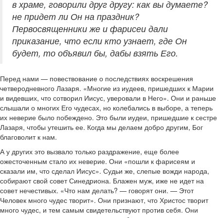
в храме, говорили друг другу: как вы думаете?
не придет ли Он на праздник?
Первосвященники же и фарисеи дали
приказание, что если кто узнает, где Он
будет, то объявил бы, дабы взять Его.
Перед нами — повествование о последствиях воскрешения
четверодневного Лазаря. «Многие из иудеев, пришедших к Марии
и видевших, что сотворил Иисус, уверовали в Него». Они и раньше
слышали о многих Его чудесах, но колебались в выборе, а теперь
их неверие было побеждено. Это были иудеи, пришедшие к сестре
Лазаря, чтобы утешить ее. Когда мы делаем добро другим, Бог
благоволит к нам.
А у других это вызвало только раздражение, еще более
ожесточенным стало их неверие. Они «пошли к фарисеям и
сказали им, что сделал Иисус». Судьи же, слепые вожди народа,
собирают свой совет Синедриона. Блажен муж, иже не идет на
совет нечестивых. «Что нам делать? — говорят они. — Этот
Человек много чудес творит». Они признают, что Христос творит
много чудес, и тем самым свидетельствуют против себя. Они