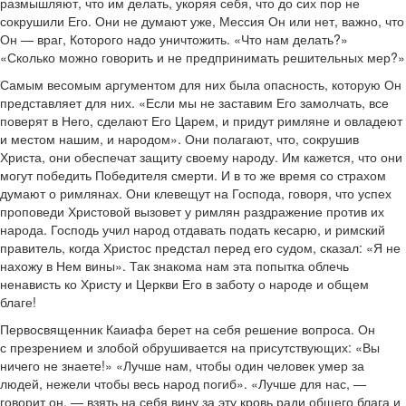
размышляют, что им делать, укоряя себя, что до сих пор не
сокрушили Его. Они не думают уже, Мессия Он или нет, важно, что
Он — враг, Которого надо уничтожить. «Что нам делать?»
«Сколько можно говорить и не предпринимать решительных мер?»
Самым весомым аргументом для них была опасность, которую Он
представляет для них. «Если мы не заставим Его замолчать, все
поверят в Него, сделают Его Царем, и придут римляне и овладеют
и местом нашим, и народом». Они полагают, что, сокрушив
Христа, они обеспечат защиту своему народу. Им кажется, что они
могут победить Победителя смерти. И в то же время со страхом
думают о римлянах. Они клевещут на Господа, говоря, что успех
проповеди Христовой вызовет у римлян раздражение против их
народа. Господь учил народ отдавать подать кесарю, и римский
правитель, когда Христос предстал перед его судом, сказал: «Я не
нахожу в Нем вины». Так знакома нам эта попытка облечь
ненависть ко Христу и Церкви Его в заботу о народе и общем
благе!
Первосвященник Каиафа берет на себя решение вопроса. Он
с презрением и злобой обрушивается на присутствующих: «Вы
ничего не знаете!» «Лучше нам, чтобы один человек умер за
людей, нежели чтобы весь народ погиб». «Лучше для нас, —
говорит он, — взять на себя вину за эту кровь ради общего блага и