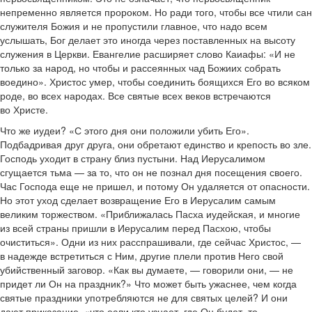
непременно является пророком. Но ради того, чтобы все чтили сан
служителя Божия и не пропустили главное, что надо всем
услышать, Бог делает это иногда через поставленных на высоту
служения в Церкви. Евангелие расширяет слово Каиафы: «И не
только за народ, но чтобы и рассеянных чад Божиих собрать
воедино». Христос умер, чтобы соединить боящихся Его во всяком
роде, во всех народах. Все святые всех веков встречаются
во Христе.
Что же иудеи? «С этого дня они положили убить Его».
Подбадривая друг друга, они обретают единство и крепость во зле.
Господь уходит в страну близ пустыни. Над Иерусалимом
сгущается тьма — за то, что он не познал дня посещения своего.
Час Господа еще не пришел, и потому Он удаляется от опасности.
Но этот уход сделает возвращение Его в Иерусалим самым
великим торжеством. «Приближалась Пасха иудейская, и многие
из всей страны пришли в Иерусалим перед Пасхою, чтобы
очиститься». Одни из них расспрашивали, где сейчас Христос, —
в надежде встретиться с Ним, другие плели против Него свой
убийственный заговор. «Как вы думаете, — говорили они, — не
придет ли Он на праздник?» Что может быть ужаснее, чем когда
святые праздники употребляются не для святых целей? И они
дают приказание, «что если кто узнает, где Он будет, то