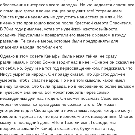
обеспечения интересов всего народа». Но кто надеется спасти все
с помощью греха в конце концов разрушит все! Устранением
Христа иудеи надеялись не допустить нашествия римлян. Но
именно это произошло вскоре после Крестной смерти Спасителя.
В 70-м году римляне, устав от иудейской жестоковыйности,
осадили Иерусалим и превратили его вместе с храмом в груду
развалин. Те самые меры, которые были предприняты для
спасения народа, погубили его.
Однако в этом совете Каиафы была некая тайна, не сразу
различимая, и слово Божие вводит нас в нее: «Сие же он сказал не
от себя, но, будучи на тот год первосвященником, предсказал, что
Иисус умрет за народ». Он правду сказал, что Христос должен
умереть, чтобы спасти народ. Но не в том смысле, какой имел
в виду Каиафа. Это была правда, но в несравненно более великом
и чудесном значении. Бог может говорить через самых
неожиданных для нас людей, Он может посылать Свою весть
через человека, который даже не сознает этого, Он может
употреблять для Своих целей и нечестивых людей, которые могут
говорить и делать то, что противоположно их намерениям. Многие
скажут в последний день: «Не в Твое ли имя, Господи, мы
пророчествовали?» Каиафа сказал это, будучи на тот год
первосвященником. Это не означает, что первосвященник