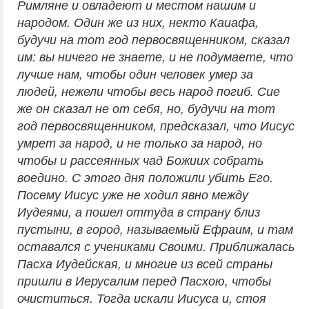
Римляне и овладеют и местом нашим и
народом. Один же из них, некто Каиафа,
будучи на тот год первосвященником, сказал
им: вы ничего не знаете, и не подумаете, что
лучше нам, чтобы один человек умер за
людей, нежели чтобы весь народ погиб. Сие
же он сказал не от себя, но, будучи на тот
год первосвященником, предсказал, что Иисус
умрет за народ, и не только за народ, но
чтобы и рассеянных чад Божиих собрать
воедино. С этого дня положили убить Его.
Посему Иисус уже не ходил явно между
Иудеями, а пошел оттуда в страну близ
пустыни, в город, называемый Ефраим, и там
оставался с учениками Своими. Приближалась
Пасха Иудейская, и многие из всей страны
пришли в Иерусалим перед Пасхою, чтобы
очиститься. Тогда искали Иисуса и, стоя