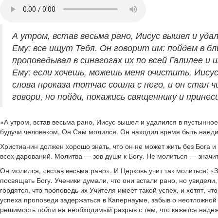
А утром, встав весьма рано, Иисус вышел и уда
Ему: все ищут Тебя. Он говорит им: пойдем в б
проповедывал в синагогах их по всей Галилее и 
Ему: если хочешь, можешь меня очистить. Иисус,
слова проказа тотчас сошла с него, и он стал ч
говори, но пойди, покажись священнику и принес
«А утром, встав весьма рано, Иисус вышел и удалился в пустынно
будучи человеком, Он Сам молился. Он находил время быть наед
Христианин должен хорошо знать, что он не может жить без Бога и
всех дарований. Молитва — зов души к Богу. Не молиться — значит
Он молился, «встав весьма рано». И Церковь учит так молиться: 
посвящать Богу. Ученики думали, что они встали рано, но увидели,
гордятся, что проповедь их Учителя имеет такой успех, и хотят, 
успеха проповеди задержаться в Капернауме, забыв о неотложной
решимость пойти на необходимый разрыв с тем, что кажется надеж