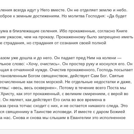
ления всегда идут у Него вместе. Он не отделяет землю и небо.
 доброе к земным достижениям. Но молитва Господня: «Да будет
аума в близлежащие селения. Ибо прокаженные, согласно Книге
ьшим ужасом, чем на проказу. Прокаженному было запрещено иметь
е страдания, но страдания от сознания своей полной
бразом уже дошла и до него. Он падает пред Ним на колени —
ное слово: «Хочу, очистись». Он простер руку и коснулся его. Он
ющая в отчаянной нужде. Очистив прокаженного, Господь посылает
становленным Богом священством, действует Сам Бог. Святые
есчисленные как песок морской. Не отдельные недостатки и даже,
твы: «весь, весь осквернен». Потому в течение всего Поста мы
Христу, как этот прокаженный, с великим смирением, с верой во
 Он являет, как действует Его сила во все времена в
а греха тотчас сходит с них, и не остается никакого следа. Это
ься священнику в Таинстве исповеди. И вместе с даром Божией
 на нас. Снова и снова мы слышим в Евангелии это исполненное