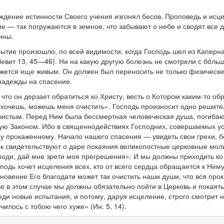
ждение истинности Своего учения изгонял бесов. Проповедь и исце
гие — так погружаются в земное, что забывают о небе и сводят все
ины.
ытие произошло, по всей видимости, когда Господь шел из Каперн
Левит 13, 45—46). Ни на какую другую болезнь не смотрели с бόл
ажется еще живым. Он должен был переносить не только физически
надежды на спасение.
 что он дерзает обратиться ко Христу, весть о Котором каким-то о
хочешь, можешь меня очистить». Господь произносит одно решитель
нечистым. Перед Ним была бессмертная человеческая душа, погиба
нную Законом. Ибо в священнодействиях Господних, совершаемых у
у прокаженному. Начало нашего спасения — увидеть свои грехи, б
как свидетельствуют о даре покаяния великопостные церковные моли
поди, дай мне зрети моя прегрешения». И мы должны приходить ко 
одь хочет исцеления всех, кто от всего сердца обращается к Нему.
вение Его благодати может так очистить наши души, что вся проказ
е в этом случае мы должны обязательно пойти в Церковь и покаят
реди новые испытания, и потому, даруя исцеление, строго смотрит
лось с тобою чего хуже» (Ин. 5, 14).