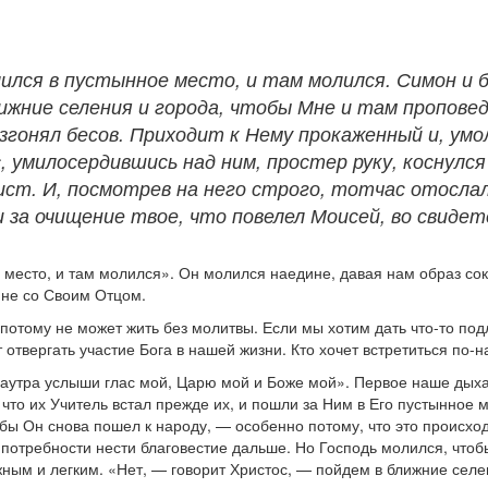
лился в пустынное место, и там молился. Симон и б
лижние селения и города, чтобы Мне и там пропове
изгонял бесов. Приходит к Нему прокаженный и, умо
 умилосердившись над ним, простер руку, коснулся е
ист. И, посмотрев на него строго, тотчас отослал 
и за очищение твое, что повелел Моисей, во свиде
е место, и там молился». Он молился наедине, давая нам образ с
ине со Своим Отцом.
 потому не может жить без молитвы. Если мы хотим дать что-то по
 отвергать участие Бога в нашей жизни. Кто хочет встретиться по-
«Заутра услыши глас мой, Царю мой и Боже мой». Первое наше дыха
 что их Учитель встал прежде их, и пошли за Ним в Его пустынное 
чтобы Он снова пошел к народу, — особенно потому, что это происх
 потребности нести благовестие дальше. Но Господь молился, что
ным и легким. «Нет, — говорит Христос, — пойдем в ближние селен