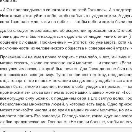
пришел».
«И Он проповедывал в синагогах их по всей Галилее». И в подтвер
Некоторые хотят уйти в небо, чтобы забыть о нуждах земли. А дру
воля Твоя на земле, как и на небе» — чтобы небо и земля были ед
Далее следует повествование об исцелении прокаженного. Это соб
Левит, должны были находиться отдельно от людей, «вне стана» (
общение с людьми. Прокаженный — это тот, кто уже мертв, хотя к
исключенности из человеческого общества и совершенной утраты 
Прокаженный не имел права говорить с кем-либо, и вот, мы видим,
можно сказать, в коленопреклоненной молитве — и говорит: «Если 
коснулся человека, который был нечист. Для Господа он не был 
его показаться священнику. Пусть он принесет жертву, предписа
отцы говорят, что в нашем покаянии мы должны уподобляться этом
может быть, тяжкие падения, но всего себя увидеть в проказе, — 
произносим эти слова как печать всех наших главных молитв: «Гос
всемогущую силу Божию, с преданием себя в Его святую волю. Госп
бесчисленном множестве людей, у которых есть вера. Одно прикосно
может произойти иногда и во время нашей личной молитвы, но даж
милости принять Его заповеди. Господь знает, какие ждут нас впе
любви предупреждение Господне: «Не греши больше, чтобы не случи