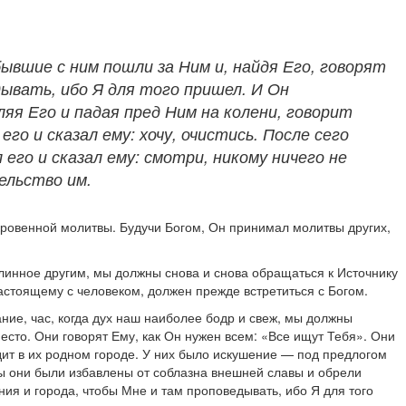
ывшие с ним пошли за Ним и, найдя Его, говорят
дывать, ибо Я для того пришел. И Он
ляя Его и падая пред Ним на колени, говорит
го и сказал ему: хочу, очистись. После сего
его и сказал ему: смотри, никому ничего не
тельство им.
окровенной молитвы. Будучи Богом, Он принимал молитвы других,
длинное другим, мы должны снова и снова обращаться к Источнику
настоящему с человеком, должен прежде встретиться с Богом.
ние, час, когда дух наш наиболее бодр и свеж, мы должны
место. Они говорят Ему, как Он нужен всем: «Все ищут Тебя». Они
одит в их родном городе. У них было искушение — под предлогом
бы они были избавлены от соблазна внешней славы и обрели
ия и города, чтобы Мне и там проповедывать, ибо Я для того