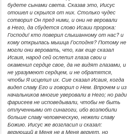
будете сынами света. Сказав это, Иисус
отошел и скрылся от них. Столько чудес
сотворил Он пред ними, и они не веровали
в Него, да сбудется слово Исаии пророка:
Господи! кто поверил слышанному от нас? и
кому открылась мышца Господня? Потому не
могли они веровать, что, как еще сказал
Исаия, народ сей ослепил глаза свои и
окаменил сердце свое, да не видят глазами, и
не уразумеют сердцем, и не обратятся,
чтобы Я исцелил их. Сие сказал Исаия, когда
видел славу Его и говорил о Нем. Впрочем и из
начальников многие уверовали в Него; но ради
фарисеев не исповедывали, чтобы не быть
отлученными от синагоги, ибо возлюбили
больше славу человеческую, нежели славу
Божию. Иисус же возгласил и сказал:
верующий в Меня не в Меня верует, но