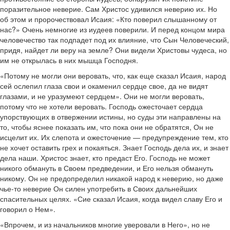
поразительное неверие. Сам Христос удивился неверию их. Но
об этом и пророчествовал Исаия: «Кто поверил слышанному от
нас?» Очень немногие из иудеев поверили. И перед концом мира
человечество так подпадет под их влияние, что Сын Человеческий,
придя, найдет ли веру на земле? Они видели Христовы чудеса, но
им не открылась в них мышца Господня.
«Потому не могли они веровать, что, как еще сказал Исаия, народ
сей ослепил глаза свои и окаменил сердце свое, да не видят
глазами, и не уразумеют сердцем». Они не могли веровать,
потому что не хотели веровать. Господь ожесточает сердца
упорствующих в отвержении истины, но суды эти направлены на
то, чтобы яснее показать им, что пока они не обратятся, Он не
исцелит их. Их слепота и ожесточение — предупреждение тем, кто
не хочет оставить грех и покаяться. Знает Господь дела их, и знает
дела наши. Христос знает, кто предаст Его. Господь не может
никого обмануть в Своем предведении, и Его нельзя обмануть
никому. Он не предопределил никакой народ к неверию, но даже
чье-то неверие Он силен употребить в Своих дальнейших
спасительных целях. «Сие сказал Исаия, когда видел славу Его и
говорил о Нем».
«Впрочем, и из начальников многие уверовали в Него», но не