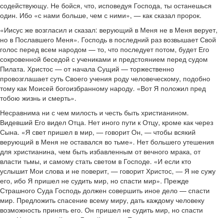
содействующу. Не бойся, что, исповедуя Господа, ты останешься
один. Ибо «с нами больше, чем с ними», — как сказал пророк.
«Иисус же возгласил и сказал: верующий в Меня не в Меня верует,
но в Пославшего Меня». Господь в последний раз возвышает Свой
голос перед всем народом — то, что последует потом, будет Его
сокровенной беседой с учениками и предстоянием перед судом
Пилата. Христос — от начала Сущий — торжественно
провозглашает суть Своего учения роду человеческому, подобно
тому как Моисей богоизбранному народу. «Вот Я положил пред
тобою жизнь и смерть».
Несравнима ни с чем милость и честь быть христианином.
Видевший Его видел Отца. Нет иного пути к Отцу, кроме как через
Сына. «Я свет пришел в мир, — говорит Он, — чтобы всякий
верующий в Меня не оставался во тьме». Нет большего утешения
для христианина, чем быть избавленным от вечного мрака, от
власти тьмы, и самому стать светом в Господе. «И если кто
услышит Мои слова и не поверит, — говорит Христос, — Я не сужу
его, ибо Я пришел не судить мир, но спасти мир». Прежде
Страшного Суда Господь должен совершить иное дело — спасти
мир. Предложить спасение всему миру, дать каждому человеку
возможность принять его. Он пришел не судить мир, но спасти