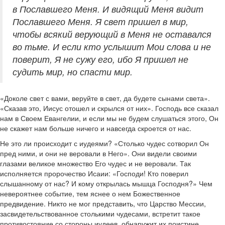
в Пославшего Меня. И видящий Меня видит
Пославшего Меня. Я свет пришел в мир,
чтобы всякий верующий в Меня не оставался
во тьме. И если кто услышит Мои слова и не
поверит, Я не сужу его, ибо Я пришел не
судить мир, но спасти мир.
«Доколе свет с вами, веруйте в свет, да будете сынами света».
«Сказав это, Иисус отошел и скрылся от них». Господь все сказал
нам в Своем Евангелии, и если мы не будем слушаться этого, Он
не скажет нам больше ничего и навсегда скроется от нас.
Не это ли происходит с иудеями? «Столько чудес сотворил Он
пред ними, и они не веровали в Него». Они видели своими
глазами великое множество Его чудес и не веровали. Так
исполняется пророчество Исаии: «Господи! Кто поверил
слышанному от нас? И кому открылась мышца Господня?» Чем
невероятнее событие, тем яснее о нем Божественное
предвидение. Никто не мог представить, что Царство Мессии,
засвидетельствованное столькими чудесами, встретит такое
противостояние со стороны иудеев, обнаружит их поистине