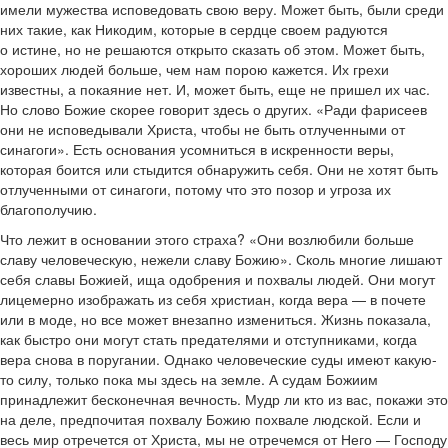
имели мужества исповедовать свою веру. Может быть, были среди
них такие, как Никодим, которые в сердце своем радуются
о истине, но не решаются открыто сказать об этом. Может быть,
хороших людей больше, чем нам порою кажется. Их грехи
известны, а покаяние нет. И, может быть, еще не пришел их час.
Но слово Божие скорее говорит здесь о других. «Ради фарисеев
они не исповедывали Христа, чтобы не быть отлученными от
синагоги». Есть основания усомниться в искренности веры,
которая боится или стыдится обнаружить себя. Они не хотят быть
отлученными от синагоги, потому что это позор и угроза их
благополучию.
Что лежит в основании этого страха? «Они возлюбили больше
славу человеческую, нежели славу Божию». Сколь многие лишают
себя славы Божией, ища одобрения и похвалы людей. Они могут
лицемерно изображать из себя христиан, когда вера — в почете
или в моде, но все может внезапно измениться. Жизнь показала,
как быстро они могут стать предателями и отступниками, когда
вера снова в поругании. Однако человеческие суды имеют какую-
то силу, только пока мы здесь на земле. А судам Божиим
принадлежит бесконечная вечность. Мудр ли кто из вас, покажи это
на деле, предпочитая похвалу Божию похвале людской. Если и
весь мир отречется от Христа, мы не отречемся от Него — Господу