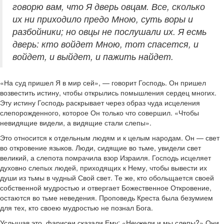
говорю вам, что Я дверь овцам. Все, сколько
их ни приходило предо Мною, суть воры и
разбойники; но овцы не послушали их. Я есмь
дверь: кто войдет Мною, тот спасется, и
войдет, и выйдет, и пажить найдет.
«На суд пришел Я в мир сей», — говорит Господь. Он пришел
возвестить истину, чтобы открылись помышления сердец многих.
Эту истину Господь раскрывает через образ чуда исцеления
слепорожденного, которое Он только что совершил. «Чтобы
невидящие видели, а видящие стали слепы».
Это относится к отдельным людям и к целым народам. Он — свет
во откровение языков. Люди, сидящие во тьме, увидели свет
великий, а слепота помрачила взор Израиля. Господь исцеляет
духовно слепых людей, приходящих к Нему, чтобы вывести их
души из тьмы в чудный Свой свет. Те же, кто обольщается своей
собственной мудростью и отвергает Божественное Откровение,
остаются во тьме неведения. Проповедь Креста была безумием
для тех, кто своею мудростью не познал Бога.
Услышав это, фарисеи сказали Ему: «Неужели и мы слепы?» Они