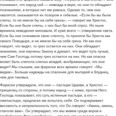
понимают, что народ сей — невежда в вере, но они-то обладают
познаниями, в которых нет им равных. Однако то, чем они
хвалятся, оказывается их позором и гибелью. «Если бы вы были
слепы, то не имели бы на себе греха», — говорит им Христос.
Если бы они были слепы, с них был бы иной спрос. Но ныне
времена неведения миновали. И хуже всего — отвержение света.
Если бы они сознавали свою слепоту, то приняли бы Христа как
своего Поводыря, и не имели бы на себе греха. Но как они
говорят, что видят, то грех остается на них. Они обладают
знаниями, они научены Закону и думают, что видят путь лучше,
чем Сам Господь потому грех остается на них. Но как опасна
может быть слепота слепых вождей, воображающих, что они
видят! Мы слышим, как фарисеи всех времен говорят: «Мы
видим». Больше надежды на спасение для мытарей и блудниц,
чем для таковых.
Фарисеи утверждали, что они — пастыри Церкви, а Христос —
пришелец со стороны, и потому народ — с ними, против Него.
Господь показывает, кто суть истинные пастыри, а кто —
лжепастыри, предлагая им испытать себя. Он подчеркивает
весомость и непреклонность того, что Он говорит: «Аминь, аминь,
глаголю вам». Он утверждает, что мы живем среди воров и
разбойников. Вор и разбойник — это тот, кто не входит дверью