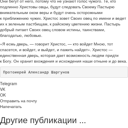
Они бегут от него, потому что не узнают голос чужого. Те, кто
подлинно Христовы овцы, будут следовать Своему Пастырю
внимательным оком веры и будут очень осторожными
к приближению чужих. Христос зовет Своих овец по имени и ведет
их к зеленым пастбищам, к райскому цветению жизни. Пастырь
добрый питает Своих овец словом истины, таинствами,
благодатью, любовью.
«Я есмь дверь, — говорит Христос, — кто войдет Мною, тот
спасется, и войдет, и выйдет, и пажить найдет». Христос —
единственная дверь, которая дает возможность людям придти
к Богу. Он хранит вхождения и исхождения наши отныне и до века.
Протоиерей Александр Шаргунов
Telegram
VK
OK
Отправить на почту
Напечатать
Другие публикации ...