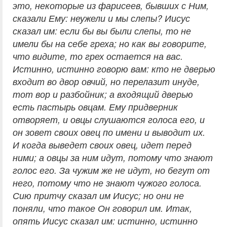
это, некоторые из фарисеев, бывших с Ним,
сказали Ему: неужели и мы слепы? Иисус
сказал им: если бы вы были слепы, то не
имели бы на себе греха; но как вы говорите,
что видите, то грех остается на вас.
Истинно, истинно говорю вам: кто не дверью
входит во двор овчий, но перелазит инуде,
тот вор и разбойник; а входящий дверью
есть пастырь овцам. Ему придверник
отворяет, и овцы слушаются голоса его, и
он зовет своих овец по имени и выводит их.
И когда выведет своих овец, идет перед
ними; а овцы за ним идут, потому что знают
голос его. За чужим же не идут, но бегут от
него, потому что не знают чужого голоса.
Сию притчу сказал им Иисус; но они не
поняли, что такое Он говорил им. Итак,
опять Иисус сказал им: истинно, истинно