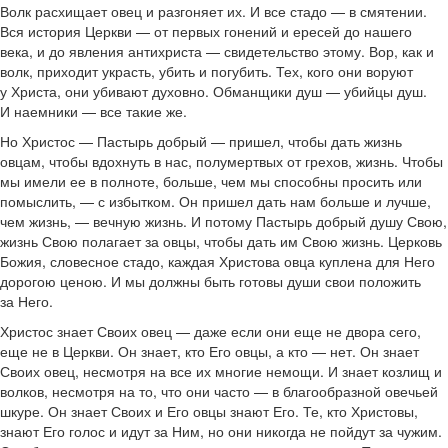
Волк расхищает овец и разгоняет их. И все стадо — в смятении.
Вся история Церкви — от первых гонений и ересей до нашего
века, и до явления антихриста — свидетельство этому. Вор, как и
волк, приходит украсть, убить и погубить. Тех, кого они воруют
у Христа, они убивают духовно. Обманщики душ — убийцы душ.
И наемники — все такие же.
Но Христос — Пастырь добрый — пришел, чтобы дать жизнь
овцам, чтобы вдохнуть в нас, полумертвых от грехов, жизнь. Чтобы
мы имели ее в полноте, больше, чем мы способны просить или
помыслить, — с избытком. Он пришел дать нам больше и лучше,
чем жизнь, — вечную жизнь. И потому Пастырь добрый душу Свою,
жизнь Свою полагает за овцы, чтобы дать им Свою жизнь. Церковь
Божия, словесное стадо, каждая Христова овца куплена для Него
дорогою ценою. И мы должны быть готовы души свои положить
за Него.
Христос знает Своих овец — даже если они еще не двора сего,
еще не в Церкви. Он знает, кто Его овцы, а кто — нет. Он знает
Своих овец, несмотря на все их многие немощи. И знает козлищ и
волков, несмотря на то, что они часто — в благообразной овечьей
шкуре. Он знает Своих и Его овцы знают Его. Те, кто Христовы,
знают Его голос и идут за Ним, но они никогда не пойдут за чужим.