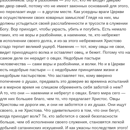
во двор овчий, потому что не имеет законных оснований для этого,
но перелазит инде — в другом месте. Как усердны враги Церкви
в осуществлении своих коварных замыслов! Глядя на них, мы
должны устыдиться своей расслабленности и трусости в служении
Богу. Вор приходит, чтобы украсть, убить и погубить. Есть немало
таких, кто не воры и разбойники, а наемники, те, кто небрежет
в исполнении своего долга, и из-за этого небрежения Христово
стадо терпит великий ущерб. Наемник — тот, кому овцы не свои,
видит приходящего волка и оставляет овец, и бежит. Потому что на
самом деле он нерадит о овцах. Недобрые пастыри
человечества — сами воры и разбойники, и волки. Но и в Церкви
есть недобрые пастыри — с недобрыми принципами жизни и
недобрым пастырством. Что заставляет тех, кому вверено
попечение о душах, предавать это доверие во времена испытаний
и в мирное время не слишком обременять себя заботой о нем?
А то, что они — наемники и небрегут о овцах. Благо мира сего —
для них большее благо, чем то, что предлагает Христос. Овцы
Христовы не дороги им, и они не заботятся о их душах. Они ищут
своего, а не Христова. Что удивительного в том, что они бегут,
когда приходит волк? Те, кто заботится о своей безопасности
больше, чем об исполнении своего служения, становятся легкой
добычей сатанинских искушений. И как ужасны последствия этого!