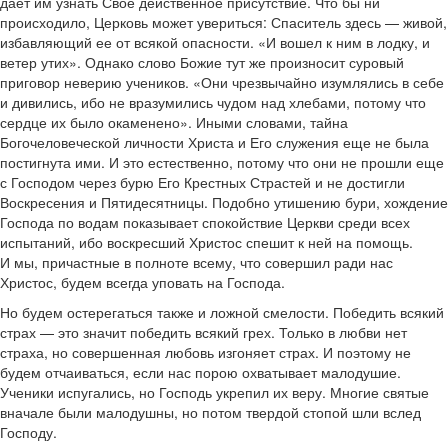
дает им узнать Свое действенное присутствие. Что бы ни
происходило, Церковь может увериться: Спаситель здесь — живой,
избавляющий ее от всякой опасности. «И вошел к ним в лодку, и
ветер утих». Однако слово Божие тут же произносит суровый
приговор неверию учеников. «Они чрезвычайно изумлялись в себе
и дивились, ибо не вразумились чудом над хлебами, потому что
сердце их было окаменено». Иными словами, тайна
Богочеловеческой личности Христа и Его служения еще не была
постигнута ими. И это естественно, потому что они не прошли еще
с Господом через бурю Его Крестных Страстей и не достигли
Воскресения и Пятидесятницы. Подобно утишению бури, хождение
Господа по водам показывает спокойствие Церкви среди всех
испытаний, ибо воскресший Христос спешит к ней на помощь.
И мы, причастные в полноте всему, что совершил ради нас
Христос, будем всегда уповать на Господа.
Но будем остерегаться также и ложной смелости. Победить всякий
страх — это значит победить всякий грех. Только в любви нет
страха, но совершенная любовь изгоняет страх. И поэтому не
будем отчаиваться, если нас порою охватывает малодушие.
Ученики испугались, но Господь укрепил их веру. Многие святые
вначале были малодушны, но потом твердой стопой шли вслед
Господу.