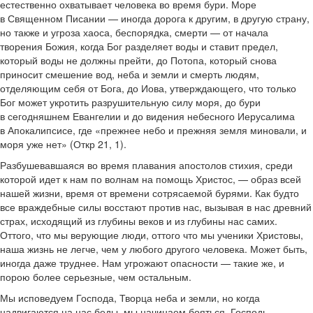
естественно охватывает человека во время бури. Море
в Священном Писании — иногда дорога к другим, в другую страну,
но также и угроза хаоса, беспорядка, смерти — от начала
творения Божия, когда Бог разделяет воды и ставит предел,
который воды не должны прейти, до Потопа, который снова
приносит смешение вод, неба и земли и смерть людям,
отделяющим себя от Бога, до Иова, утверждающего, что только
Бог может укротить разрушительную силу моря, до бури
в сегодняшнем Евангелии и до видения небесного Иерусалима
в Апокалипсисе, где «прежнее небо и прежняя земля миновали, и
моря уже нет» (Откр 21, 1).
Разбушевавшаяся во время плавания апостолов стихия, среди
которой идет к нам по волнам на помощь Христос, — образ всей
нашей жизни, время от времени сотрясаемой бурями. Как будто
все враждебные силы восстают против нас, вызывая в нас древний
страх, исходящий из глубины веков и из глубины нас самих.
Оттого, что мы верующие люди, оттого что мы ученики Христовы,
наша жизнь не легче, чем у любого другого человека. Может быть,
иногда даже труднее. Нам угрожают опасности — такие же, и
порою более серьезные, чем остальным.
Мы исповедуем Господа, Творца неба и земли, но когда
надвигаются на нас беды, мы начинаем бояться. Господь