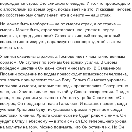
порождается страх. Это слишком очевидно. И то, что происходило
с апостолами во время бури, показывает на это. И каждый человек
по собственному опыту знает, что в смерти — наш страх.
Но может быть наоборот — не от смерти страх, а от страха —
смерть. Может быть, страх заставляет нас цепенеть перед
смертью, перед диаволом? Страх как хищный зверь, который
вначале гипнотизирует, парализует свою жертву, чтобы затем
пожрать ее.
Ученики охвачены страхом, а Господь идет к ним таинственным
образом. Он ступает по волнам без всяких усилий. В Своем
победном шествии Он даже хочет миновать их. В Священном
Писании хождение по водам превосходит возможности человека,
эта власть принадлежит только Богу. Только Он может укрощать
силы зла и смерти, которые эти воды представляют. Совершенно
ясно, что Христос являет здесь тайну Своего воскресения. Придет
день, когда ученики услышат от Ангела у гроба Спасителя: «Он
воскрес, Он предваряет вас в Галилее». И настанет время, когда
ученики Христовы будут искушаемы страхом и унынием среди
жестоких гонений. Христа физически не будет рядом с ними. Он
уйдет к Отцу Небесному — в этом смысл Его теперешнего ухода
на молитву на гору. Можно подумать, что Он оставил их. Но Он