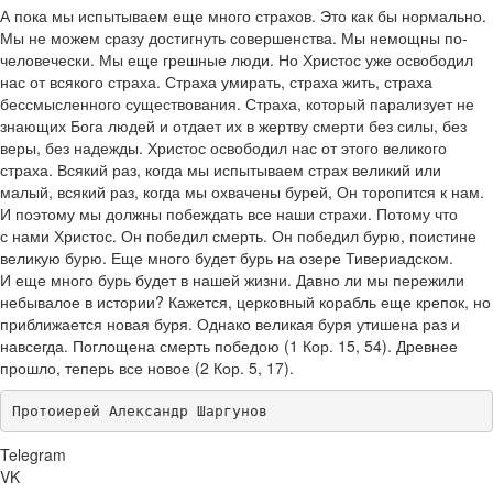
А пока мы испытываем еще много страхов. Это как бы нормально.
Мы не можем сразу достигнуть совершенства. Мы немощны по-
человечески. Мы еще грешные люди. Но Христос уже освободил
нас от всякого страха. Страха умирать, страха жить, страха
бессмысленного существования. Страха, который парализует не
знающих Бога людей и отдает их в жертву смерти без силы, без
веры, без надежды. Христос освободил нас от этого великого
страха. Всякий раз, когда мы испытываем страх великий или
малый, всякий раз, когда мы охвачены бурей, Он торопится к нам.
И поэтому мы должны побеждать все наши страхи. Потому что
с нами Христос. Он победил смерть. Он победил бурю, поистине
великую бурю. Еще много будет бурь на озере Тивериадском.
И еще много бурь будет в нашей жизни. Давно ли мы пережили
небывалое в истории? Кажется, церковный корабль еще крепок, но
приближается новая буря. Однако великая буря утишена раз и
навсегда. Поглощена смерть победою (1 Кор. 15, 54). Древнее
прошло, теперь все новое (2 Кор. 5, 17).
Протоиерей Александр Шаргунов
Telegram
VK