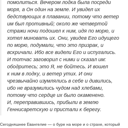
помолиться. Вечером лодка была посреди
моря, а Он один на земле. И увидел их
бедствующих в плавании, потому что ветер
им был противный; около же четвертой
стражи ночи подошел к ним, идя по морю, и
хотел миновать их. Они, увидев Его идущего
по морю, подумали, что это призрак, и
вскричали. Ибо все видели Его и испугались.
И тотчас заговорил с ними и сказал им:
ободритесь; это Я, не бойтесь. И вошел
к ним в лодку, и ветер утих. И они
чрезвычайно изумлялись в себе и дивились,
ибо не вразумились чудом над хлебами,
потому что сердце их было окаменено.
И, переправившись, прибыли в землю
Геннисаретскую и пристали к берегу.
Сегодняшнее Евангелие — о буре на море и о страхе, который