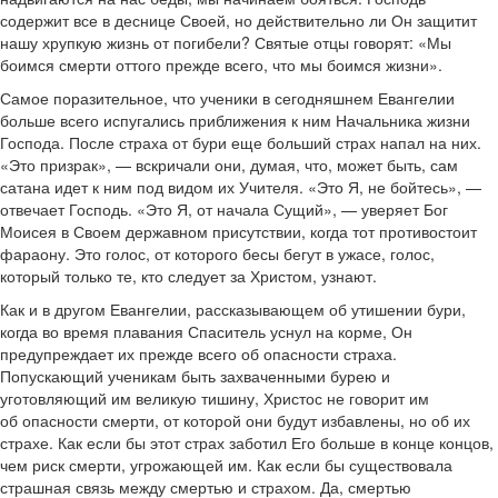
содержит все в деснице Своей, но действительно ли Он защитит
нашу хрупкую жизнь от погибели? Святые отцы говорят: «Мы
боимся смерти оттого прежде всего, что мы боимся жизни».
Самое поразительное, что ученики в сегодняшнем Евангелии
больше всего испугались приближения к ним Начальника жизни
Господа. После страха от бури еще больший страх напал на них.
«Это призрак», — вскричали они, думая, что, может быть, сам
сатана идет к ним под видом их Учителя. «Это Я, не бойтесь», —
отвечает Господь. «Это Я, от начала Сущий», — уверяет Бог
Моисея в Своем державном присутствии, когда тот противостоит
фараону. Это голос, от которого бесы бегут в ужасе, голос,
который только те, кто следует за Христом, узнают.
Как и в другом Евангелии, рассказывающем об утишении бури,
когда во время плавания Спаситель уснул на корме, Он
предупреждает их прежде всего об опасности страха.
Попускающий ученикам быть захваченными бурею и
уготовляющий им великую тишину, Христос не говорит им
об опасности смерти, от которой они будут избавлены, но об их
страхе. Как если бы этот страх заботил Его больше в конце концов,
чем риск смерти, угрожающей им. Как если бы существовала
страшная связь между смертью и страхом. Да, смертью