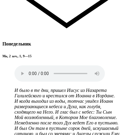
Понедельник
Мк, 2 зач., 1, 9—15
И было в те дни, пришел Иисус из Назарета
Галилейского и крестился от Иоанна в Иордане.
И когда выходил из воды, тотчас увидел Иоанн
разверзающиеся небеса и Духа, как голубя,
сходящего на Него. И глас был с небес: Ты Сын
Мой возлюбленный, в Котором Мое благоволение.
Немедленно после того Дух ведет Его в пустыню.
И был Он там в пустыне сорок дней, искушаемый
сатаною, и был со зверями; и Ангелы служили Ему.