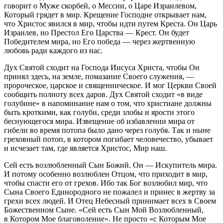
говорит о Муже скорбей, о Мессии, о Царе Израилевом,
Который грядет в мир. Крещение Господне открывает нам,
что Христос явился в мир, чтобы идти путем Креста. Он Царь
Израилев, но Престол Его Царства — Крест. Он будет
Победителем мира, но Его победа — через жертвенную
любовь ради каждого из нас.
Дух Святой сходит на Господа Иисуса Христа, чтобы Он
принял здесь, на земле, помазание Своего служения, —
пророческое, царское и священническое. И мог Церкви Своей
сообщить полноту всех даров. Дух Святой сходит «в виде
голубине» в напоминание нам о том, что христиане должны
быть кроткими, как голуби, среди злобы и ярости этого
беснующегося мира. Извещение об избавлении мира от
гибели во время потопа было дано через голубя. Так и ныне
греховный потоп, в котором погибает человечество, убывает
и исчезает там, где является Христос, Мир наш.
Сей есть возлюбленный Сын Божий. Он — Искупитель мира.
И потому особенно возлюблен Отцом, что приходит в мир,
чтобы спасти его от грехов. Ибо так Бог возлюбил мир, что
Сына Своего Единородного не пожалел и принес в жертву за
грехи всех людей. И Отец Небесный принимает всех в Своем
Божественном Сыне. «Сей есть Сын Мой Возлюбленный,
в Котором Мое благоволение». Не просто «с Которым Мое