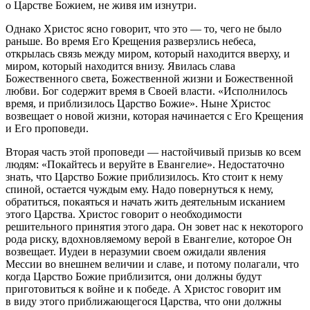
о Царстве Божием, не живя им изнутри.
Однако Христос ясно говорит, что это — то, чего не было
раньше. Во время Его Крещения разверзлись небеса,
открылась связь между миром, который находится вверху, и
миром, который находится внизу. Явилась слава
Божественного света, Божественной жизни и Божественной
любви. Бог содержит время в Своей власти. «Исполнилось
время, и приблизилось Царство Божие». Ныне Христос
возвещает о новой жизни, которая начинается с Его Крещения
и Его проповеди.
Вторая часть этой проповеди — настойчивый призыв ко всем
людям: «Покайтесь и веруйте в Евангелие». Недостаточно
знать, что Царство Божие приблизилось. Кто стоит к нему
спиной, остается чуждым ему. Надо повернуться к нему,
обратиться, покаяться и начать жить деятельным исканием
этого Царства. Христос говорит о необходимости
решительного принятия этого дара. Он зовет нас к некоторого
рода риску, вдохновляемому верой в Евангелие, которое Он
возвещает. Иудеи в неразумии своем ожидали явления
Мессии во внешнем величии и славе, и потому полагали, что
когда Царство Божие приблизится, они должны будут
приготовиться к войне и к победе. А Христос говорит им
в виду этого приближающегося Царства, что они должны