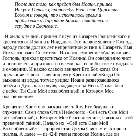
После же того, как предан был Иоанн, пришел
Иисус в Галилею, проповедуя Евангелие Царствия
Божия и говоря, что исполнилось время и
приблизилось Царствие Божие: покайтесь и
веруйте в Евангелие.
«И было в те дни, пришел Иисус из Назарета Галилейского и
крестился от Иоанна в Иордане». Это первое явление Господа
народу после долгих лет неприметной жизни в Назарете. Имя
Иисус означает Спаситель. Но какое смирение обнаруживает
Господь, приходя креститься от Иоанна! Он совершенно чист
и непорочен, а приходит со всеми, как если бы тоже нуждался
в омовении. И какою славою венчает Его Бог, когда Он
преклоняет Свою главу под руку Крестителя! «Когда Он
выходил из воды, тотчас увидел Иоанн разверзающиеся
небеса и Духа, как голубя, сходящего на Него. И глас был
с небес: Ты Сын Мой возлюбленный, в Котором Мое
благоволение».
Крещение Христово раскрывает тайну Его будущего
служения. Сами слова Отца Небесного: «Сей есть Сын Мой
возлюбленный, в Котором Мое благоволение», связаны с этой
превечной тайной. Начало их: «Сей есть Сын Мой
Возлюбленный» — пророчество Духом Святым из второго
псалма. А далее — из 42-й главы пророка Исаии, где он