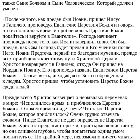
также Сыне Божием и Сыне Человеческом, Который должен
умереть.
«После же того, как предан был Иоанн, пришел Иисус
в Галилею, проповедуя Евангелие Царствия Божия и говоря,
что исполнилось время и приблизилось Царствие Божие:
покайтесь и веруйте в Евангелие». Господь начинает
проповедь после того, как Иоанн завершил свою. Он был
предан, как Сам Господь будет предан и Его ученики после
Него. Иоанн Предтеча, первый по благодати мученик, прежде
всех приобщился крестному пути Христовой Церкви.
Христос возвращается в Галилею, откуда Он пришел на
Иордан к Иоанну. Его проповедь названа Евангелием Царства
Божия — благая весть, исходящая от Бога и обращенная
к людям. Христос пришел, чтобы установить Царство Божие
среди людей.
Прежде всего Христос возвещает о небывалых переменах
в мире: «Исполнилось время, и приблизилось Царство
Божие». О каком времени идет речь? Что такое Царство
Божие, которое приблизилось? Очень трудно отвечать
словами. Нигде Евангелие не дает определение Царства
Божия. Христос предлагает притчи, приоткрывающие тайну,
но она слишком глубока, чтобы попытаться одним умом
постигнуть ее. По крайней мере, невозможно ничего узнать