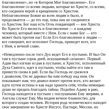
благоволение», но «в Котором Мое благоволение». Его
благоволение со всеми людьми, которые во Христе, со всеми,
кто соединен верой и крещением со Христом.
Неблаговоление Божие ко всем людям и было, и
продолжается — до тех пор, пока они не соединятся
со Христом. Бог наш есть Огнь поядающий — вне Христа.
Во Христе Его милость и благоволение — к каждому
человеку, который вместе с Ним. Если с нами Бог — кто
может быть против нас! Если Его благоволение к людям —
все совершит, все исполнит Господь, приведет всех, кто
с Ним, к вечной славе.
«Немедленно после того Дух ведет Его в пустыню. И был Он
там в пустыне сорок дней, искушаемый сатаною». Первый
Адам был изгнан из рая в пустыню, и Христос, исполненный
Духа Святого, идет в пустыню, чтобы найти его там и
привести снова в рай. Если бы Господь не сразился
с диаволом, Он не даровал бы нам победу над ним. Он
показывает нам, что диавол воюет против всех, кто желает
идти путем истины и как надо хранить себя, чтобы немощью
души не предать благодать тайны. Подобно Адаму в раю,
Господь находится в пустыне с послушными Ему зверями, и
Ангелы служат Ему. Мы видим вечное блаженство, для
которого создан человек. История рода человеческого находит
свое завершение во Христе Иисусе, Пастыре, Мессии, но