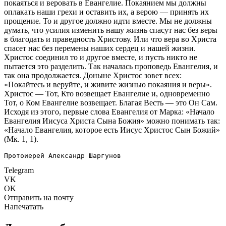
покаяться и веровать в Евангелие. Покаянием мы должны
оплакать наши грехи и оставить их, а верою — принять их
прощение. То и другое должно идти вместе. Мы не должны
думать, что усилия изменить нашу жизнь спасут нас без веры
в благодать и праведность Христову. Или что вера во Христа
спасет нас без перемены наших сердец и нашей жизни.
Христос соединил то и другое вместе, и пусть никто не
пытается это разделить. Так началась проповедь Евангелия, и
так она продолжается. Доныне Христос зовет всех:
«Покайтесь и веруйте, и живите жизнью покаяния и веры».
Христос — Тот, Кто возвещает Евангелие и, одновременно
Тот, о Ком Евангелие возвещает. Благая Весть — это Он Сам.
Исходя из этого, первые слова Евангелия от Марка: «Начало
Евангелия Иисуса Христа Сына Божия» можно понимать так:
«Начало Евангелия, которое есть Иисус Христос Сын Божий»
(Мк. 1, 1).
Протоиерей Александр Шаргунов
Telegram
VK
OK
Отправить на почту
Напечатать