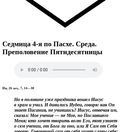
Седмица 4-я по Пасхе. Среда.
Преполовение Пятидесятницы
Ин, 26 зач., 7, 14—30
Но в половине уже праздника вошел Иисус
в храм и учил. И дивились Иудеи, говоря: как Он
знает Писания, не учившись? Иисус, отвечая им,
сказал: Мое учение — не Мое, но Пославшего
Меня; кто хочет творить волю Его, тот узнает
о сем учении, от Бога ли оно, или Я Сам от Себя
говорю. Говорящий сам от себя ищет славы себе;