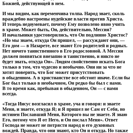
Божией, действующей в нем.
И мы видим, как переменчива толпа. Народ знает, сколь
враждебно настроены иудейские власти против Христа.
И теперь недоумевает, почему Ему позволено явно учить
в храме. Может быть, Он, действительно, Мессия?
И начальники удостоверились, что Он подлинно Христос?
«Но мы знаем, откуда Он пришел, — рассуждают они, —
Его дом — в Назарете, все знают Его родителей и родных.
Нет ничего таинственного в Его родословной. А Мессия
должен появиться внезапно и таинственно, и никто не
будет знать, откуда Он». Людям свойственно искать Бога
только в том, что чудесно и необычно. Они ни за что не
хотят поверить, что Бог может присутствовать
в обыденном. А в христианстве все обстоит иначе. Если бы
Бог был только в необычном, Он редко бы был с нами.
В то время как, пребывая в обыденном, Он — с нами
всегда.
«Тогда Иисус возгласил в храме, уча и говоря: и знаете
Меня, и знаете, откуда Я; и Я пришел не Сам от Себя, но
истинен Пославший Меня, Которого вы не знаете. Я знаю
Его, потому что Я от Него, и Он послал Меня». Ответ
Господа не может не потрясти народ и его духовных
вождей. Правда, что они знают, кто Он и откуда. Но также