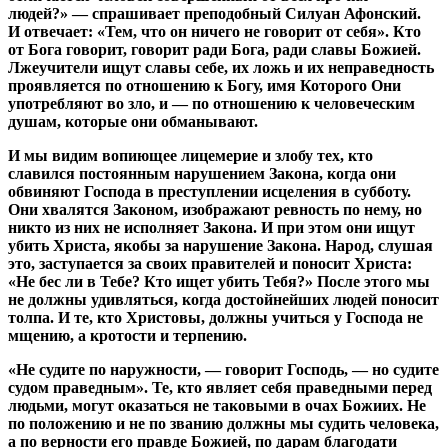
людей?» — спрашивает преподобный Силуан Афонский.
И отвечает: «Тем, что он ничего не говорит от себя». Кто
от Бога говорит, говорит ради Бога, ради славы Божией.
Лжеучители ищут славы себе, их ложь и их неправедность
проявляется по отношению к Богу, имя Которого Они
употребляют во зло, и — по отношению к человеческим
душам, которые они обманывают.
И мы видим вопиющее лицемерие и злобу тех, кто
славился постоянным нарушением Закона, когда они
обвиняют Господа в преступлении исцеления в субботу.
Они хвалятся Законом, изображают ревность по нему, но
никто из них не исполняет Закона. И при этом они ищут
убить Христа, якобы за нарушение Закона. Народ, слушая
это, заступается за своих правителей и поносит Христа:
«Не бес ли в Тебе? Кто ищет убить Тебя?» После этого мы
не должны удивляться, когда достойнейших людей поносит
толпа. И те, кто Христовы, должны учиться у Господа не
мщению, а кротости и терпению.
«Не судите по наружности, — говорит Господь, — но судите
судом праведным». Те, кто являет себя праведными перед
людьми, могут оказаться не таковыми в очах Божиих. Не
по положению и не по званию должны мы судить человека,
а по верности его правде Божией, по дарам благодати