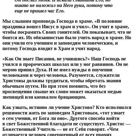
никто не наложил на Него руки, потому что
еще не пришел час Его.
Мы слышим проповедь Господа в храме. «В половине
праздника вошел Иисус в храм и учил». Он учит в храме,
чтобы посрамить Своих гонителей. Он показывает, что не
боится их. Их обязанностью было учить народ в храме. Но
они учили его учениям и заповедям человеческим, и
потому Господь входит в Храм и учит народ.
«Как Он знает Писания, не учившись?» Наш Господь не
учился в пророческих школах или у ног раввинов. Он не
мерою принял Духа. И не имел нужды в поучении
человеками и через человека. Разумеется, служители
Христовы должны трудиться, чтобы обретать знания
обычным путем. Но при этом помнить, что без
просвещения свыше их слово может оказаться медью
звенящей или кимвалом бряцающим.
Как узнать, истинно ли учение Христово? Кто исполнился
решимости жить по заповедям Христовым, «тот узнает
о сем учении, от Бога ли оно». Другого способа войти
в свет Божественной благодати не существует. Христос —
Божественный Учитель — не от Себя говорит. «Чем
отличается человек совершенный от всех прочих