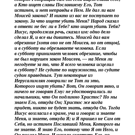
а Кто ищет славы Пославшему Его, Тот
истинен, и нет неправды в Нем. Не дал ли вам
Моисей закона? И никто из вас не поступает по
закону. За что ищете убить Меня? Народ сказал
в ответ: не бес ли в Тебе? кто ищет убить Тебя?
Иисус, продолжая речь, сказал им: одно дело
сделал Я, и все вы дивитесь. Моисей дал вам
обрезание [хотя оно не от Моисея, но от отцов],
и в субботу вы обрезываете человека. Если
в субботу принимает человек обрезание, чтобы
не был нарушен закон Моисеев, — на Меня ли
негодуете за то, что Я всего человека исцелил
в субботу? Не судите по наружности, но судите
судом праведным. Тут некоторые из
Иерусалимлян говорили: не Тот ли это,
Которого ищут убить? Вот, Он говорит явно, и
ничего не говорят Ему: не удостоверились ли
начальники, что Он подлинно Христос? Но мы
знаем Его, откуда Он; Христос же когда
придет, никто не будет знать, откуда Он. Тогда
Иисус возгласил в храме, уча и говоря: и знаете
Меня, и знаете, откуда Я; и Я пришел не Сам от
Себя, но истинен Пославший Меня, Которого вы
не знаете. Я знаю Его, потому что Я от Него, и
Он послал Меня. И искали схватить Его, но