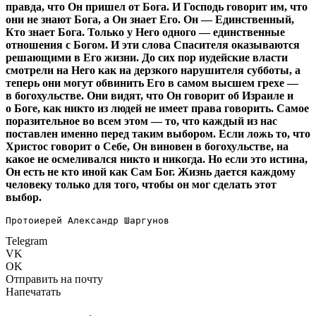
правда, что Он пришел от Бога. И Господь говорит им, что
они не знают Бога, а Он знает Его. Он — Единственный,
Кто знает Бога. Только у Него одного — единственные
отношения с Богом. И эти слова Спасителя оказываются
решающими в Его жизни. До сих пор иудейские власти
смотрели на Него как на дерзкого нарушителя субботы, а
теперь они могут обвинить Его в самом высшем грехе —
в богохульстве. Они видят, что Он говорит об Израиле и
о Боге, как никто из людей не имеет права говорить. Самое
поразительное во всем этом — то, что каждый из нас
поставлен именно перед таким выбором. Если ложь то, что
Христос говорит о Себе, Он виновен в богохульстве, на
какое не осмеливался никто и никогда. Но если это истина,
Он есть не кто иной как Сам Бог. Жизнь дается каждому
человеку только для того, чтобы он мог сделать этот
выбор.
Протоиерей Александр Шаргунов
Telegram
VK
OK
Отправить на почту
Напечатать