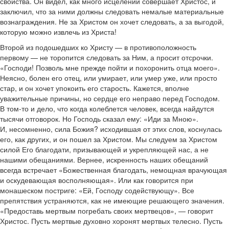
свойства. Он видел, как много исцелений совершает Христос, и
заключил, что за ними должны следовать немалые материальные
вознаграждения. Не за Христом он хочет следовать, а за выгодой,
которую можно извлечь из Христа!
Второй из подошедших ко Христу — в противоположность
первому — не торопится следовать за Ним, а просит отсрочки.
«Господи! Позволь мне прежде пойти и похоронить отца моего».
Неясно, болен его отец, или умирает, или умер уже, или просто
стар, и он хочет упокоить его старость. Кажется, вполне
уважительные причины, но сердце его неправо перед Господом.
В том-то и дело, что когда колеблется человек, всегда найдутся
тысячи отговорок. Но Господь сказал ему: «Иди за Мною».
И, несомненно, сила Божия? исходившая от этих слов, коснулась
его, как других, и он пошел за Христом. Мы следуем за Христом
силой Его благодати, призывающей и укрепляющей нас, а не
нашими обещаниями. Вернее, искренность наших обещаний
всегда встречает «Божественная благодать, немощная врачующая
и оскудевающая восполняющая». Или как говорится при
монашеском постриге: «Ей, Господу содействующу». Все
препятствия устраняются, как не имеющие решающего значения.
«Предоставь мертвым погребать своих мертвецов», — говорит
Христос. Пусть мертвые духовно хоронят мертвых телесно. Пусть