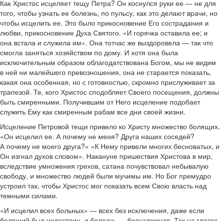
Как Христос исцеляет тещу Петра? Он коснулся руки ее — не для
того, чтобы узнать ее болезнь, по пульсу, как это делают врачи, но
чтобы исцелить ее. Это было прикосновение Его сострадания и
любви, прикосновение Духа Святого. «И горячка оставила ее; и
она встала и служила им». Она тотчас же выздоровела — так что
смогла заняться хозяйством по дому. И хотя она была
исключительным образом облагодатствована Богом, мы не видим
в ней ни малейшего превозношения, она не старается показать,
какая она особенная, но с готовностью, скромно прислуживает за
трапезой. Те, кого Христос сподобляет Своего посещения, должны
быть смиренными. Получившим от Него исцеление подобает
служить Ему как смиренным рабам все дни своей жизни.
Исцеление Петровой тещи привело ко Христу множество болящих.
«Он исцелил ее. А почему не меня? Друга наших соседей?
А почему не моего друга?» «К Нему привели многих бесноватых, и
Он изгнал духов словом». Накануне пришествия Христова в мир,
вследствие умножения грехов, сатана почувствовал небывалую
свободу, и множество людей были мучимы им. Но Бог премудро
устроил так, чтобы Христос мог показать всем Свою власть над
темными силами.
«И исцелил всех больных» — всех без исключения, даже если
болящий был недостоин, и болезнь — безнадежная. Так на глазах