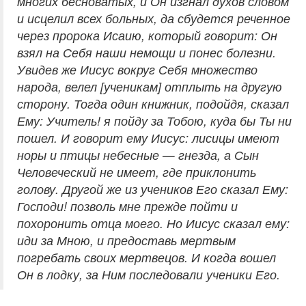
многих бесноватых, и Он изгнал духов словом
и исцелил всех больных, да сбудется реченное
через пророка Исаию, который говорит: Он
взял на Себя наши немощи и понес болезни.
Увидев же Иисус вокруг Себя множество
народа, велел [ученикам] отплыть на другую
сторону. Тогда один книжник, подойдя, сказал
Ему: Учитель! я пойду за Тобою, куда бы Ты ни
пошел. И говорит ему Иисус: лисицы имеют
норы и птицы небесные — гнезда, а Сын
Человеческий не имеет, где приклонить
голову. Другой же из учеников Его сказал Ему:
Господи! позволь мне прежде пойти и
похоронить отца моего. Но Иисус сказал ему:
иди за Мною, и предоставь мертвым
погребать своих мертвецов. И когда вошел
Он в лодку, за Ним последовали ученики Его.