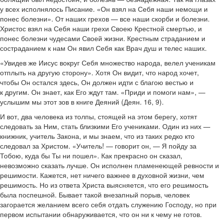
у всех исполнялось Писание. «Он взял на Себя наши немощи и
понес болезни». От наших грехов — все наши скорби и болезни.
Христос взял на Себя наши грехи Своею Крестной смертью, и
понес болезни чудесами Своей жизни. Крестным страданием и
состраданием к нам Он явил Себя как Врач душ и телес наших.
«Увидев же Иисус вокруг Себя множество народа, велел ученикам
отплыть на другую сторону». Хотя Он видит, что народ хочет,
чтобы Он остался здесь, Он должен идти с благою вестью и
к другим. Он знает, как Его ждут там. «Приди и помоги нам», —
услышим мы этот зов в книге Деяний (Деян. 16, 9).
И вот, два человека из толпы, стоящей на этом берегу, хотят
следовать за Ним, стать близкими Его учениками. Один из них —
книжник, учитель Закона, и мы знаем, что из таких редко кто
следовал за Христом. «Учитель! — говорит он, — Я пойду за
Тобою, куда бы Ты ни пошел». Как прекрасно он сказал,
невозможно сказать лучше. Он исполнен пламенеющей ревности и
решимости. Кажется, нет ничего важнее в духовной жизни, чем
решимость. Но из ответа Христа выясняется, что его решимость
была поспешной. Бывает такой внезапный порыв, человек
загорается желанием всего себя отдать служению Господу, но при
первом испытании обнаруживается, что он ни к чему не готов.