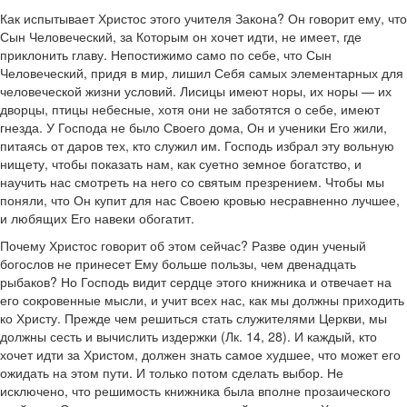
Как испытывает Христос этого учителя Закона? Он говорит ему, что
Сын Человеческий, за Которым он хочет идти, не имеет, где
приклонить главу. Непостижимо само по себе, что Сын
Человеческий, придя в мир, лишил Себя самых элементарных для
человеческой жизни условий. Лисицы имеют норы, их норы — их
дворцы, птицы небесные, хотя они не заботятся о себе, имеют
гнезда. У Господа не было Своего дома, Он и ученики Его жили,
питаясь от даров тех, кто служил им. Господь избрал эту вольную
нищету, чтобы показать нам, как суетно земное богатство, и
научить нас смотреть на него со святым презрением. Чтобы мы
поняли, что Он купит для нас Своею кровью несравненно лучшее,
и любящих Его навеки обогатит.
Почему Христос говорит об этом сейчас? Разве один ученый
богослов не принесет Ему больше пользы, чем двенадцать
рыбаков? Но Господь видит сердце этого книжника и отвечает на
его сокровенные мысли, и учит всех нас, как мы должны приходить
ко Христу. Прежде чем решиться стать служителями Церкви, мы
должны сесть и вычислить издержки (Лк. 14, 28). И каждый, кто
хочет идти за Христом, должен знать самое худшее, что может его
ожидать на этом пути. И только потом сделать выбор. Не
исключено, что решимость книжника была вполне прозаического