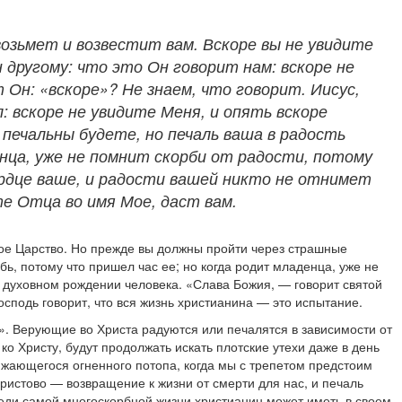
возьмет и возвестит вам. Вскоре вы не увидите
н другому: что это Он говорит нам: вскоре не
 Он: «вскоре»? Не знаем, что говорит. Иисус,
: вскоре не увидите Меня, и опять вскоре
 печальны будете, но печаль ваша в радость
нца, уже не помнит скорби от радости, потому
сердце ваше, и радости вашей никто не отнимет
те Отца во имя Мое, даст вам.
 Мое Царство. Но прежде вы должны пройти через страшные
, потому что пришел час ее; но когда родит младенца, уже не
и духовном рождении человека. «Слава Божия, — говорит святой
осподь говорит, что вся жизнь христианина — это испытание.
т». Верующие во Христа радуются или печалятся в зависимости от
ко Христу, будут продолжать искать плотские утехи даже в день
лижающегося огненного потопа, когда мы с трепетом предстоим
ристово — возвращение к жизни от смерти для нас, и печаль
Среди самой многоскорбной жизни христианин может иметь в своем