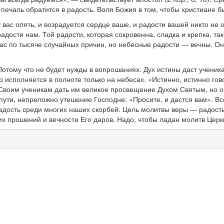
а печаль обратится в радость. Воля Божия в том, чтобы христиан
у вас опять, и возрадуется сердце ваше, и радости вашей никто не
дости нам. Той радости, которая сокровенна, сладка и крепка, так 
ас по тысяче случайных причин, но небесные радости — вечны. Они 
. Потому что не будет нужды в вопрошаниях. Дух истины даст уче
о исполняется в полноте только на небесах. «Истинно, истинно гов
воим ученикам дать им великое просвещение Духом Святым, но он
пути, непреложно утешение Господне: «Просите, и дастся вам». Вс
ость среди многих наших скорбей. Цель молитвы веры — радость 
х прошений и вечности Его даров. Надо, чтобы ладан молитв Церк