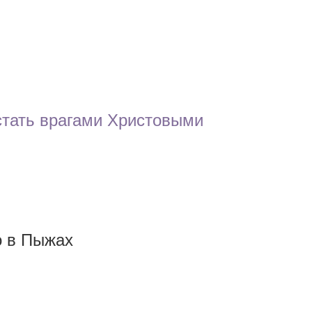
тать врагами Христовыми
о в Пыжах