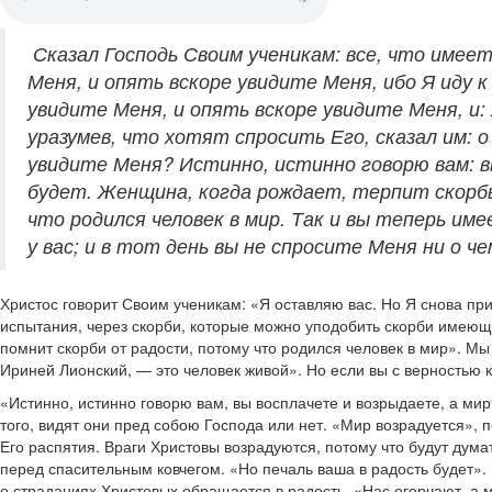
Сказал Господь Своим ученикам: все, что имеет
Меня, и опять вскоре увидите Меня, ибо Я иду к
увидите Меня, и опять вскоре увидите Меня, и:
уразумев, что хотят спросить Его, сказал им: о
увидите Меня? Истинно, истинно говорю вам: вы
будет. Женщина, когда рождает, терпит скорбь
что родился человек в мир. Так и вы теперь им
у вас; и в тот день вы не спросите Меня ни о ч
Христос говорит Своим ученикам: «Я оставляю вас. Но Я снова пр
испытания, через скорби, которые можно уподобить скорби имеюще
помнит скорби от радости, потому что родился человек в мир». М
Ириней Лионский, — это человек живой». Но если вы с верностью к
«Истинно, истинно говорю вам, вы восплачете и возрыдаете, а мир
того, видят они пред собою Господа или нет. «Мир возрадуется», п
Его распятия. Враги Христовы возрадуются, потому что будут дум
перед спасительным ковчегом. «Но печаль ваша в радость будет».
о страданиях Христовых обращается в радость. «Нас огорчают, а м