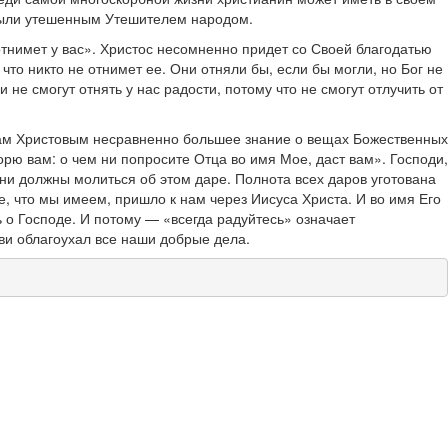
е были утешенным Утешителем народом.
 отнимет у вас». Христос несомненно придет со Своей благодатью
что никто не отнимет ее. Они отняли бы, если бы могли, но Бог не
не смогут отнять у нас радости, потому что не смогут отлучить от
никам Христовым несравненно большее знание о вещах Божественных
орю вам: о чем ни попросите Отца во имя Мое, даст вам». Господи,
и должны молиться об этом даре. Полнота всех даров уготована
е, что мы имеем, пришло к нам через Иисуса Христа. И во имя Его
о Господе. И потому — «всегда радуйтесь» означает
ви облагоухал все наши добрые дела.