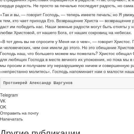
сердце радость. Не просто за печалью последует радость, но сам
«Так и вы, — говорит Господь, — теперь имеете печаль; но Я увиж
к тем, кто чает прихода Его. Возвращение Христа — возвращение ра
даст им победить нас. Наши земные радости могут быть отняты у н
любви Христовой, от нашего Бога, от наших сокровищ на небесах.
«В тот день вы не спросите у Меня ни о чем», — говорит Христос
и человеческих, чем они имели до этого. Но это обещание Христов
Господь наш, что большего можем мы пожелать? Христос обещал С
для любящих Господа в месте вечного их упокоения, но пока мы в 
мы просим и получаем эту неразрушимую ничем и совершенную рад
«непрестанно молитесь». Господь напоминает нам о малости наши
Протоиерей Александр Шаргунов
Telegram
VK
OK
Отправить на почту
Напечатать
Другие публикации ...