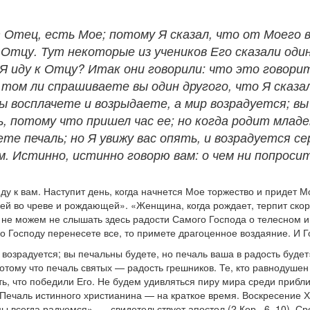
 Отец, есть Мое; потому Я сказал, что от Моего 
 Отцу. Тут некоторые из учеников Его сказали оди
 Я иду к Отцу? Итак они говорили: что это говорит
 том ли спрашиваете вы один другого, что Я сказал
 восплачете и возрыдаете, а мир возрадуется; вы
, потому что пришел час ее; но когда родит младе
еете печаль; но Я увижу вас опять, и возрадуется 
ем. Истинно, истинно говорю вам: о чем ни попроси
иду к вам. Наступит день, когда начнется Мое торжество и придет
й во чреве и рождающей». «Женщина, когда рождает, терпит скорбь
ы не можем не слышать здесь радости Самого Господа о телесном 
о Господу перенесете все, то примете драгоценное воздаяние. И Г
 возрадуется; вы печальны будете, но печаль ваша в радость буде
отому что печаль святых — радость грешников. Те, кто равнодушен 
ать, что победили Его. Не будем удивляться пиру мира среди приб
 Печаль истинного христианина — на краткое время. Воскресение Х
ы всегда радуемся», — свидетельствует апостол (2 Кор., 6, 10). 