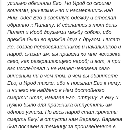
усильно обвиняли Его. Но Ирод со своими
воинами, уничижив Его и насмеявшись над
Ним, одел Его в светлую одежду и отослал
обратно к Пилату. И сделались в тот день
Пилат и Ирод друзьями между собою, ибо
прежде были во вражде друг с другом. Пилат
же, созвав первосвященников и начальников и
народ, сказал им: вы привели ко мне человека
сего, как развращающего народ; и вот, я при
вас исследовал и не нашел человека сего
виновным ни в чем том, в чем вы обвиняете
Его; и Ирод также, ибо я посылал Его к нему;
и ничего не найдено в Нем достойного
смерти; итак, наказав Его, отпущу. А ему и
нужно было для праздника отпустить им
одного узника. Но весь народ стал кричать:
смерть Ему! а отпусти нам Варавву. Варавва
был посажен в темницу за произведенное в