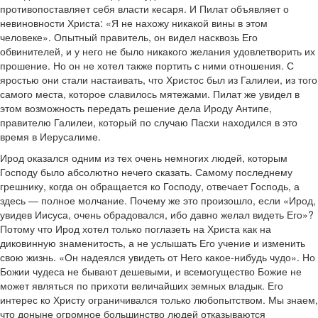
противопоставляет себя власти кесаря. И Пилат объявляет о
невиновности Христа: «Я не нахожу никакой вины в этом
человеке». Опытный правитель, он видел насквозь Его
обвинителей, и у него не было никакого желания удовлетворить их
прошение. Но он не хотел также портить с ними отношения. С
яростью они стали настаивать, что Христос был из Галилеи, из того
самого места, которое славилось мятежами. Пилат же увидел в
этом возможность передать решение дела Ироду Антипе,
правителю Галилеи, который по случаю Пасхи находился в это
время в Иерусалиме.
Ирод оказался одним из тех очень немногих людей, которым
Господу было абсолютно нечего сказать. Самому последнему
грешнику, когда он обращается ко Господу, отвечает Господь, а
здесь — полное молчание. Почему же это произошло, если «Ирод,
увидев Иисуса, очень обрадовался, ибо давно желал видеть Его»?
Потому что Ирод хотел только поглазеть на Христа как на
диковинную знаменитость, а не услышать Его учение и изменить
свою жизнь. «Он надеялся увидеть от Него какое-нибудь чудо». Но
Божии чудеса не бывают дешевыми, и всемогущество Божие не
может являться по прихоти величайших земных владык. Его
интерес ко Христу ограничивался только любопытством. Мы знаем,
что доныне огромное большинство людей отказываются