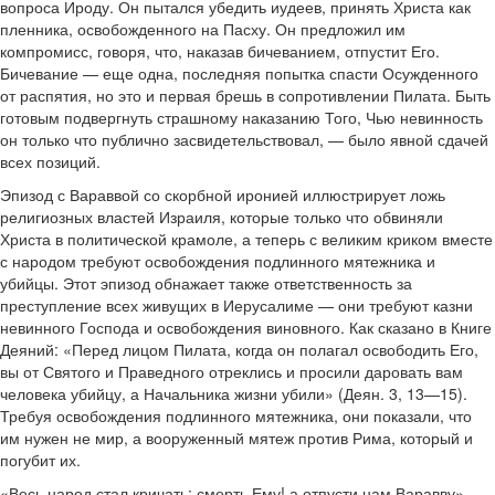
вопроса Ироду. Он пытался убедить иудеев, принять Христа как
пленника, освобожденного на Пасху. Он предложил им
компромисс, говоря, что, наказав бичеванием, отпустит Его.
Бичевание — еще одна, последняя попытка спасти Осужденного
от распятия, но это и первая брешь в сопротивлении Пилата. Быть
готовым подвергнуть страшному наказанию Того, Чью невинность
он только что публично засвидетельствовал, — было явной сдачей
всех позиций.
Эпизод с Вараввой со скорбной иронией иллюстрирует ложь
религиозных властей Израиля, которые только что обвиняли
Христа в политической крамоле, а теперь с великим криком вместе
с народом требуют освобождения подлинного мятежника и
убийцы. Этот эпизод обнажает также ответственность за
преступление всех живущих в Иерусалиме — они требуют казни
невинного Господа и освобождения виновного. Как сказано в Книге
Деяний: «Перед лицом Пилата, когда он полагал освободить Его,
вы от Святого и Праведного отреклись и просили даровать вам
человека убийцу, а Начальника жизни убили» (Деян. 3, 13—15).
Требуя освобождения подлинного мятежника, они показали, что
им нужен не мир, а вооруженный мятеж против Рима, который и
погубит их.
«Весь народ стал кричать: смерть Ему! а отпусти нам Варавву».