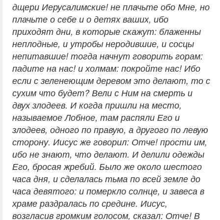
дщери Иерусалимские! не плачьте обо Мне, но
плачьте о себе и о детях ваших, ибо
приходят дни, в которые скажут: блаженны
неплодные, и утробы неродившие, и сосцы
непитавшие! тогда начнут говорить горам:
падите на нас! и холмам: покройте нас! Ибо
если с зеленеющим деревом это делают, то с
сухим что будет? Вели с Ним на смерть и
двух злодеев. И когда пришли на место,
называемое Лобное, там распяли Его и
злодеев, одного по правую, а другого по левую
сторону. Иисус же говорил: Отче! прости им,
ибо не знают, что делают. И делили одежды
Его, бросая жребий. Было же около шестого
часа дня, и сделалась тьма по всей земле до
часа девятого: и померкло солнце, и завеса в
храме раздралась по средине. Иисус,
возгласив громким голосом, сказал: Отче! В