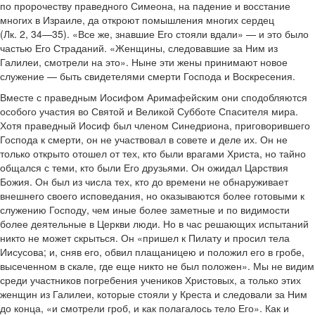
по пророчеству праведного Симеона, на падение и восстание
многих в Израиле, да откроют помышления многих сердец
(Лк. 2, 34—35). «Все же, знавшие Его стояли вдали» — и это было
частью Его Страданий. «Женщины, следовавшие за Ним из
Галилеи, смотрели на это». Ныне эти жены принимают новое
служение — быть свидетелями смерти Господа и Воскресения.
Вместе с праведным Иосифом Аримафейским они сподобляются
особого участия во Святой и Великой Субботе Спасителя мира.
Хотя праведный Иосиф был членом Синедриона, приговорившего
Господа к смерти, он не участвовал в совете и деле их. Он не
только открыто отошел от тех, кто были врагами Христа, но тайно
общался с теми, кто были Его друзьями. Он ожидал Царствия
Божия. Он был из числа тех, кто до времени не обнаруживает
внешнего своего исповедания, но оказываются более готовыми к
служению Господу, чем иные более заметные и по видимости
более деятельные в Церкви люди. Но в час решающих испытаний
никто не может скрыться. Он «пришел к Пилату и просил тела
Иисусова; и, сняв его, обвил плащаницею и положил его в гробе,
высеченном в скале, где еще никто не был положен». Мы не видим
среди участников погребения учеников Христовых, а только этих
женщин из Галилеи, которые стояли у Креста и следовали за Ним
до конца, «и смотрели гроб, и как полагалось тело Его». Как и