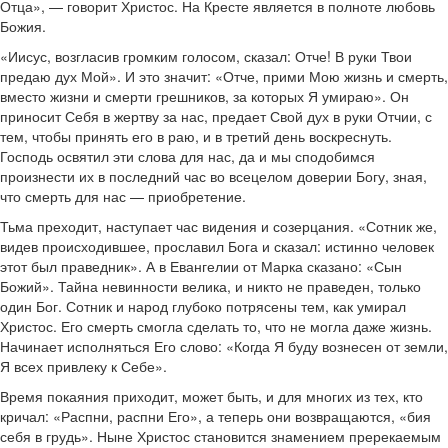
Отца», — говорит Христос. На Кресте является в полноте любовь
Божия.
«Иисус, возгласив громким голосом, сказал: Отче! В руки Твои
предаю дух Мой». И это значит: «Отче, прими Мою жизнь и смерть,
вместо жизни и смерти грешников, за которых Я умираю». Он
приносит Себя в жертву за нас, предает Свой дух в руки Отчии, с
тем, чтобы принять его в раю, и в третий день воскреснуть.
Господь освятил эти слова для нас, да и мы сподобимся
произнести их в последний час во всецелом доверии Богу, зная,
что смерть для нас — приобретение.
Тьма преходит, наступает час видения и созерцания. «Сотник же,
видев происходившее, прославил Бога и сказал: истинно человек
этот был праведник». А в Евангелии от Марка сказано: «Сын
Божий». Тайна невинности велика, и никто не праведен, только
один Бог. Сотник и народ глубоко потрясены тем, как умирал
Христос. Его смерть смогла сделать то, что не могла даже жизнь.
Начинает исполняться Его слово: «Когда Я буду вознесен от земли,
Я всех привлеку к Себе».
Время покаяния приходит, может быть, и для многих из тех, кто
кричал: «Распни, распни Его», а теперь они возвращаются, «бия
себя в грудь». Ныне Христос становится знамением пререкаемым