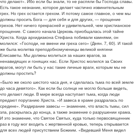
что делают». Ибо если бы знали, то не распяли бы Господа славы.
Есть такое незнание, которое делает частично извинительным
грех. Но грех остается грехом. И потому самое главное, о чем мы
должны просить Бога — для себя и для других, — прощение
грехов. Нет ничего прекрасней и удивительней, чем христианское
прощение. С самого начала Церковь приобщалась этой тайне
Христа. Когда архидиакона Стефана побивали камнями, он
молился: «Господи, не вмени им греха сего» (Деян. 7, 60). И такой
же была молитва преподобномученицы великой княгини
Елисаветы. Мы должны молиться за наших врагов, за
ненавидящих и гонящих нас. Если Христос молился за Своих
врагов, могут ли быть у нас такие личные враги, которым мы не
должны простить?
«Было же около шестого часа дня, и сделалась тьма по всей земле
до часа девятого». Как если бы солнце не могло больше видеть,
что делают люди. В мире всегда наступает тьма, когда люди
предают поруганию Христа. «И завеса в храме раздралась по
средине». Раздирание завесы — знамение, что власть тьмы, сил
зла, раскрылась до конца, а также знамение о разрушении храма.
И это знамение, что Святое Святых, куда только первосвященник
раз в году мог входить с жертвенной кровью, теперь открывается
для всех людей присутствием Божиим. «Видевший Меня видел