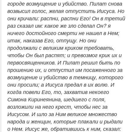
городе возмущение и убийство. Пилат снова
возвысил голос, желая отпустить Иисуса. Но
они кричали: распни, распни Его! Он в третий
раз сказал им: какое же зло сделал Он? я
ничего достойного смерти не нашел в Нем;
итак, наказав Его, отпущу. Но они
продолжали с великим криком требовать,
чтобы Он был распят; и превозмог крик их и
первосвященников. И Пилат решил быть по
прошению их, и отпустил им посаженного за
возмущение и убийство в темницу, которого
они просили; а Иисуса предал в их волю. И
когда повели Его, то, захватив некоего
Симона Киринеянина, шедшего с поля,
возложили на него крест, чтобы нес за
Иисусом. И шло за Ним великое множество
народа и женщин, которые плакали и рыдали
о Нем. Иисус же, обратившись к ним, сказал: