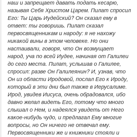
наш и запрещает давать подать кесарю,
называя Себя Христом Царем. Пилат спросил
Его: Ты Царь Иудейский? Он сказал ему в
ответ: ты говоришь. Пилат сказал
первосвященникам и народу: я не нахожу
никакой вины в этом человеке. Но они
настаивали, говоря, что Он возмущает
народ, уча по всей Иудее, начиная от Галилеи
до сего места. Пилат, услышав о Галилее,
спросил: разве Он Галилеянин? И, узнав, что
Он из области Иродовой, послал Его к Ироду,
который в эти дни был также в Иерусалиме.
Ирод, увидев Иисуса, очень обрадовался, ибо
давно желал видеть Его, потому что много
слышал о Нем, и надеялся увидеть от Него
какое-нибудь чудо, и предлагал Ему многие
вопросы, но Он ничего не отвечал ему.
Первосвященники же и книжники стояли и