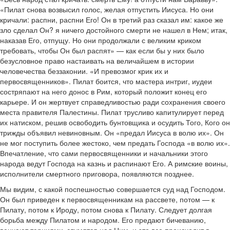
«Пилат снова возвысил голос, желая отпустить Иисуса. Но они
кричали: распни, распни Его! Он в третий раз сказал им: какое же
зло сделал Он? я ничего достойного смерти не нашел в Нем; итак,
наказав Его, отпущу. Но они продолжали с великим криком
требовать, чтобы Он был распят» — как если бы у них было
безусловное право настаивать на величайшем в истории
человечества беззаконии. «И превозмог крик их и
первосвященников». Пилат боится, что мастера интриг, иудеи
состряпают на него донос в Рим, который положит конец его
карьере. И он жертвует справедливостью ради сохранения своего
места правителя Палестины. Пилат трусливо капитулирует перед
их натиском, решив освободить бунтовщика и осудить Того, Кого он
трижды объявил невиновным. Он «предал Иисуса в волю их». Он
не мог поступить более жестоко, чем предать Господа «в волю их».
Впечатление, что сами первосвященники и начальники этого
народа ведут Господа на казнь и распинают Его. А римские воины,
исполнители смертного приговора, появляются позднее.
Мы видим, с какой поспешностью совершается суд над Господом.
Он был приведен к первосвященникам на рассвете, потом — к
Пилату, потом к Ироду, потом снова к Пилату. Следует долгая
борьба между Пилатом и народом. Его предают бичеванию,