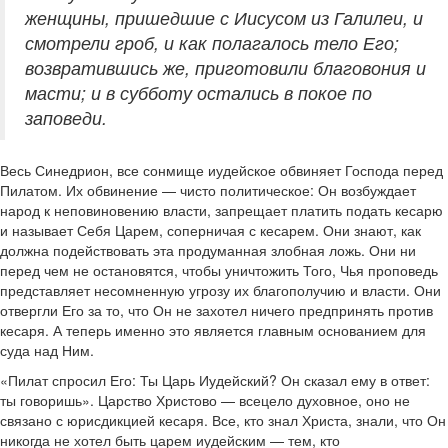
женщины, пришедшие с Иисусом из Галилеи, и
смотрели гроб, и как полагалось тело Его;
возвратившись же, приготовили благовония и
масти; и в субботу остались в покое по
заповеди.
Весь Синедрион, все сонмище иудейское обвиняет Господа перед
Пилатом. Их обвинение — чисто политическое: Он возбуждает
народ к неповиновению власти, запрещает платить подать кесарю
и называет Себя Царем, соперничая с кесарем. Они знают, как
должна подействовать эта продуманная злобная ложь. Они ни
перед чем не остановятся, чтобы уничтожить Того, Чья проповедь
представляет несомненную угрозу их благополучию и власти. Они
отвергли Его за то, что Он не захотел ничего предпринять против
кесаря. А теперь именно это является главным основанием для
суда над Ним.
«Пилат спросил Его: Ты Царь Иудейский? Он сказал ему в ответ:
ты говоришь». Царство Христово — всецело духовное, оно не
связано с юрисдикцией кесаря. Все, кто знал Христа, знали, что Он
никогда не хотел быть царем иудейским — тем, кто