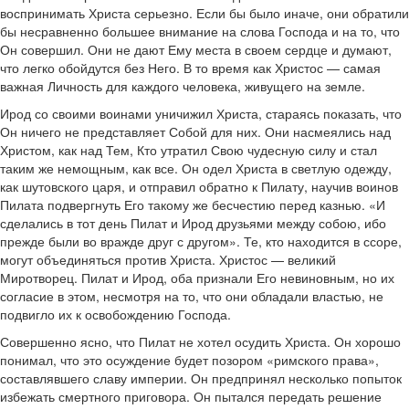
воспринимать Христа серьезно. Если бы было иначе, они обратили
бы несравненно большее внимание на слова Господа и на то, что
Он совершил. Они не дают Ему места в своем сердце и думают,
что легко обойдутся без Него. В то время как Христос — самая
важная Личность для каждого человека, живущего на земле.
Ирод со своими воинами уничижил Христа, стараясь показать, что
Он ничего не представляет Собой для них. Они насмеялись над
Христом, как над Тем, Кто утратил Свою чудесную силу и стал
таким же немощным, как все. Он одел Христа в светлую одежду,
как шутовского царя, и отправил обратно к Пилату, научив воинов
Пилата подвергнуть Его такому же бесчестию перед казнью. «И
сделались в тот день Пилат и Ирод друзьями между собою, ибо
прежде были во вражде друг с другом». Те, кто находится в ссоре,
могут объединяться против Христа. Христос — великий
Миротворец. Пилат и Ирод, оба признали Его невиновным, но их
согласие в этом, несмотря на то, что они обладали властью, не
подвигло их к освобождению Господа.
Совершенно ясно, что Пилат не хотел осудить Христа. Он хорошо
понимал, что это осуждение будет позором «римского права»,
составлявшего славу империи. Он предпринял несколько попыток
избежать смертного приговора. Он пытался передать решение