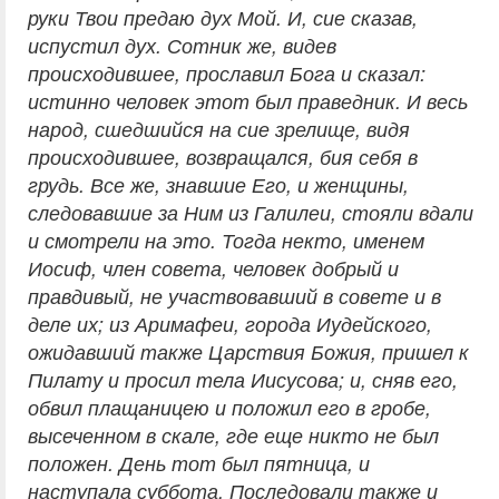
руки Твои предаю дух Мой. И, сие сказав,
испустил дух. Сотник же, видев
происходившее, прославил Бога и сказал:
истинно человек этот был праведник. И весь
народ, сшедшийся на сие зрелище, видя
происходившее, возвращался, бия себя в
грудь. Все же, знавшие Его, и женщины,
следовавшие за Ним из Галилеи, стояли вдали
и смотрели на это. Тогда некто, именем
Иосиф, член совета, человек добрый и
правдивый, не участвовавший в совете и в
деле их; из Аримафеи, города Иудейского,
ожидавший также Царствия Божия, пришел к
Пилату и просил тела Иисусова; и, сняв его,
обвил плащаницею и положил его в гробе,
высеченном в скале, где еще никто не был
положен. День тот был пятница, и
наступала суббота. Последовали также и