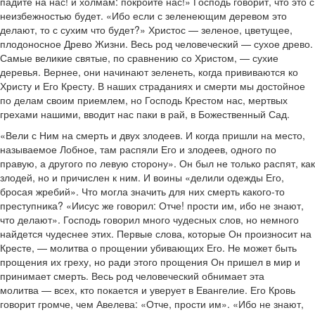
падите на нас! и холмам: покройте нас!» Господь говорит, что это с
неизбежностью будет. «Ибо если с зеленеющим деревом это
делают, то с сухим что будет?» Христос — зеленое, цветущее,
плодоносное Древо Жизни. Весь род человеческий — сухое древо.
Самые великие святые, по сравнению со Христом, — сухие
деревья. Вернее, они начинают зеленеть, когда прививаются ко
Христу и Его Кресту. В наших страданиях и смерти мы достойное
по делам своим приемлем, но Господь Крестом нас, мертвых
грехами нашими, вводит нас паки в рай, в Божественный Сад.
«Вели с Ним на смерть и двух злодеев. И когда пришли на место,
называемое Лобное, там распяли Его и злодеев, одного по
правую, а другого по левую сторону». Он был не только распят, как
злодей, но и причислен к ним. И воины «делили одежды Его,
бросая жребий». Что могла значить для них смерть какого-то
преступника? «Иисус же говорил: Отче! прости им, ибо не знают,
что делают». Господь говорил много чудесных слов, но немного
найдется чудеснее этих. Первые слова, которые Он произносит на
Кресте, — молитва о прощении убивающих Его. Не может быть
прощения их греху, но ради этого прощения Он пришел в мир и
принимает смерть. Весь род человеческий обнимает эта
молитва — всех, кто покается и уверует в Евангелие. Его Кровь
говорит громче, чем Авелева: «Отче, прости им». «Ибо не знают,