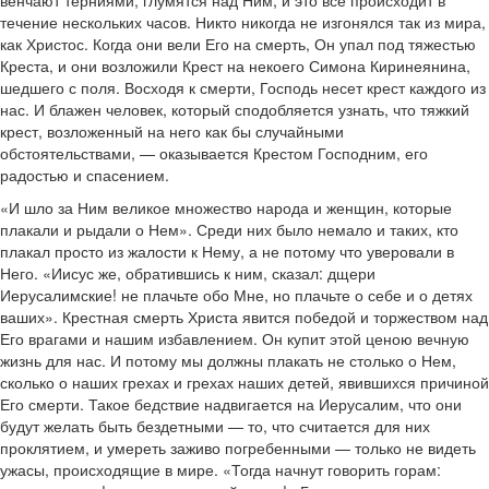
венчают терниями, глумятся над Ним, и это все происходит в
течение нескольких часов. Никто никогда не изгонялся так из мира,
как Христос. Когда они вели Его на смерть, Он упал под тяжестью
Креста, и они возложили Крест на некоего Симона Киринеянина,
шедшего с поля. Восходя к смерти, Господь несет крест каждого из
нас. И блажен человек, который сподобляется узнать, что тяжкий
крест, возложенный на него как бы случайными
обстоятельствами, — оказывается Крестом Господним, его
радостью и спасением.
«И шло за Ним великое множество народа и женщин, которые
плакали и рыдали о Нем». Среди них было немало и таких, кто
плакал просто из жалости к Нему, а не потому что уверовали в
Него. «Иисус же, обратившись к ним, сказал: дщери
Иерусалимские! не плачьте обо Мне, но плачьте о себе и о детях
ваших». Крестная смерть Христа явится победой и торжеством над
Его врагами и нашим избавлением. Он купит этой ценою вечную
жизнь для нас. И потому мы должны плакать не столько о Нем,
сколько о наших грехах и грехах наших детей, явившихся причиной
Его смерти. Такое бедствие надвигается на Иерусалим, что они
будут желать быть бездетными — то, что считается для них
проклятием, и умереть заживо погребенными — только не видеть
ужасы, происходящие в мире. «Тогда начнут говорить горам: