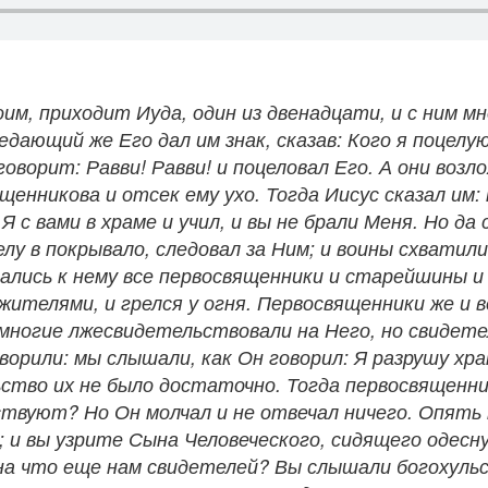
оим, приходит Иуда, один из двенадцати, и с ним м
дающий же Его дал им знак, сказав: Кого я поцелую
ворит: Равви! Равви! и поцеловал Его. А они возло
енникова и отсек ему ухо. Тогда Иисус сказал им:
 с вами в храме и учил, и вы не брали Меня. Но да 
у в покрывало, следовал за Ним; и воины схватили
брались к нему все первосвященники и старейшины и
ужителями, и грелся у огня. Первосвященники же и 
 многие лжесвидетельствовали на Него, но свидет
орили: мы слышали, как Он говорил: Я разрушу хра
ство их не было достаточно. Тогда первосвященник
твуют? Но Он молчал и не отвечал ничего. Опять п
; и вы узрите Сына Человеческого, сидящего одесн
 на что еще нам свидетелей? Вы слышали богохульс