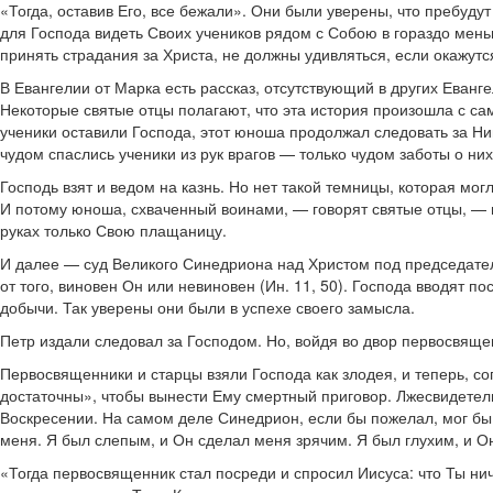
«Тогда, оставив Его, все бежали». Они были уверены, что пребудут
для Господа видеть Своих учеников рядом с Собою в гораздо меньши
принять страдания за Христа, не должны удивляться, если окажутся
В Евангелии от Марка есть рассказ, отсутствующий в других Еванг
Некоторые святые отцы полагают, что эта история произошла с са
ученики оставили Господа, этот юноша продолжал следовать за Ни
чудом спаслись ученики из рук врагов — только чудом заботы о них 
Господь взят и ведом на казнь. Но нет такой темницы, которая мо
И потому юноша, схваченный воинами, — говорят святые отцы, — пр
руках только Свою плащаницу.
И далее — суд Великого Синедриона над Христом под председатель
от того, виновен Он или невиновен (Ин. 11, 50). Господа вводят 
добычи. Так уверены они были в успехе своего замысла.
Петр издали следовал за Господом. Но, войдя во двор первосвящен
Первосвященники и старцы взяли Господа как злодея, и теперь, со
достаточны», чтобы вынести Ему смертный приговор. Лжесвидетел
Воскресении. На самом деле Синедрион, если бы пожелал, мог бы 
меня. Я был слепым, и Он сделал меня зрячим. Я был глухим, и О
«Тогда первосвященник стал посреди и спросил Иисуса: что Ты нич