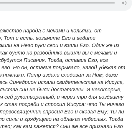
ножество народа с мечами и кольями, от
, Тот и есть, возьмите Его и ведите
жили на Него руки свои и взяли Его. Один же из
 как будто на разбойника вышли вы с мечами и
сбудутся Писания. Тогда, оставив Его, все
 его. Но он, оставив покрывало, нагой убежал от
 книжники. Петр издали следовал за Ним, даже
весь Синедрион искали свидетельства на Иисуса,
ельства сии не были достаточны. И некоторые,
м сей рукотворенный, и через три дня воздвигну
 стал посреди и спросил Иисуса: что Ты ничего
ервосвященник спросил Его и сказал Ему: Ты ли
ую силы и грядущего на облаках небесных. Тогда
тво; как вам кажется? Они же все признали Его