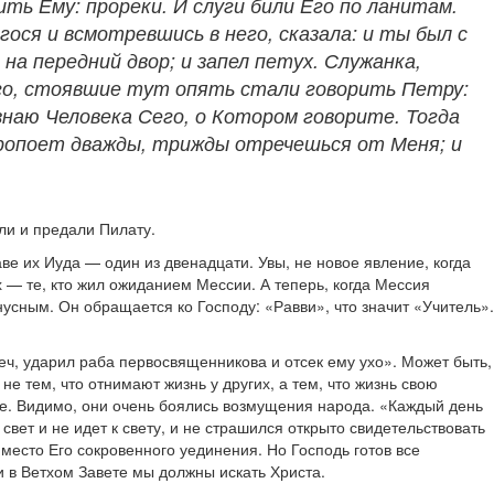
ть Ему: прореки. И слуги били Его по ланитам.
ося и всмотревшись в него, сказала: и ты был с
на передний двор; и запел петух. Служанка,
ого, стоявшие тут опять стали говорить Петру:
 знаю Человека Сего, о Котором говорите. Тогда
 пропоет дважды, трижды отречешься от Меня; и
ли и предали Пилату.
е их Иуда — один из двенадцати. Увы, не новое явление, когда
— те, кто жил ожиданием Мессии. А теперь, когда Мессия
усным. Он обращается ко Господу: «Равви», что значит «Учитель».
.
еч, ударил раба первосвященникова и отсек ему ухо». Может быть,
е тем, что отнимают жизнь у других, а тем, что жизнь свою
ние. Видимо, они очень боялись возмущения народа. «Каждый день
свет и не идет к свету, и не страшился открыто свидетельствовать
место Его сокровенного уединения. Но Господь готов все
и в Ветхом Завете мы должны искать Христа.