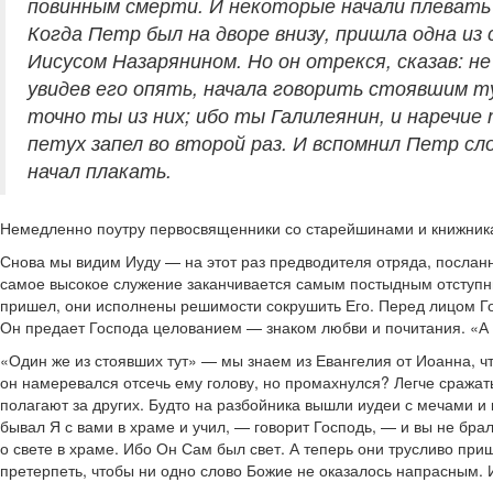
повинным смерти. И некоторые начали плевать н
Когда Петр был на дворе внизу, пришла одна из
Иисусом Назарянином. Но он отрекся, сказав: не
увидев его опять, начала говорить стоявшим т
точно ты из них; ибо ты Галилеянин, и наречие
петух запел во второй раз. И вспомнил Петр с
начал плакать.
Немедленно поутру первосвященники со старейшинами и книжникам
Снова мы видим Иуду — на этот раз предводителя отряда, посланн
самое высокое служение заканчивается самым постыдным отступни
пришел, они исполнены решимости сокрушить Его. Перед лицом Госп
Он предает Господа целованием — знаком любви и почитания. «А о
«Один же из стоявших тут» — мы знаем из Евангелия от Иоанна, чт
он намеревался отсечь ему голову, но промахнулся? Легче сражать
полагают за других. Будто на разбойника вышли иудеи с мечами и
бывал Я с вами в храме и учил, — говорит Господь, — и вы не брал
о свете в храме. Ибо Он Сам был свет. А теперь они трусливо при
претерпеть, чтобы ни одно слово Божие не оказалось напрасным. И