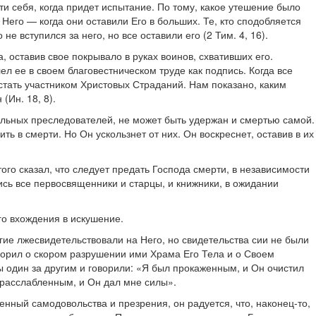
сти себя, когда придет испытание. По тому, какое утешение было
Него — когда они оставили Его в больших. Те, кто сподобляется
е вступился за него, но все оставили его (2 Тим. 4, 16).
, оставив свое покрывало в руках воинов, схвативших его.
л ее в своем благовестническом труде как подпись. Когда все
стать участником Христовых Страданий. Нам показано, каким
(Ин. 18, 8).
есильных преследователей, не может быть удержан и смертью самой.
ь в смерти. Но Он ускользнет от них. Он воскреснет, оставив в их
о сказал, что следует предать Господа смерти, в независимости
лись все первосвященники и старцы, и книжники, в ожидании
го вхождения в искушение.
огие лжесвидетельствовали на Него, но свидетельства сии не были
ворил о скором разрушении ими Храма Его Тела и о Своем
 один за другим и говорили: «Я был прокаженным, и Он очистил
л расслабленным, и Он дал мне силы».
нный самодовольства и презрения, он радуется, что, наконец-то,