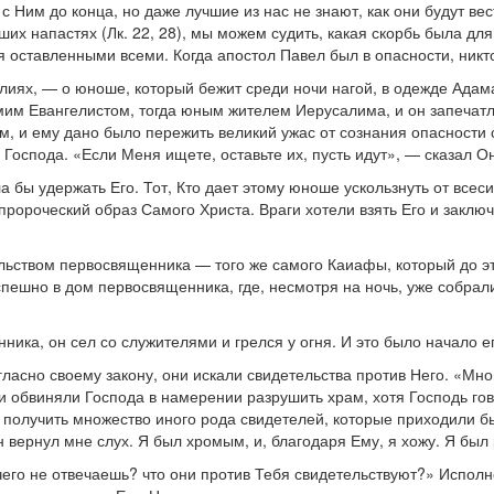
 с Ним до конца, но даже лучшие из нас не знают, как они будут ве
х напастях (Лк. 22, 28), мы можем судить, какая скорбь была для 
 оставленными всеми. Когда апостол Павел был в опасности, никто н
елиях, — о юноше, который бежит среди ночи нагой, в одежде Адама
мим Евангелистом, тогда юным жителем Иерусалима, и он запечатле
м, и ему дано было пережить великий ужас от сознания опасности 
Господа. «Если Меня ищете, оставьте их, пусть идут», — сказал Он 
гла бы удержать Его. Тот, Кто дает этому юноше ускользнуть от вс
ороческий образ Самого Христа. Враги хотели взять Его и заключит
ством первосвященника — того же самого Каиафы, который до этог
поспешно в дом первосвященника, где, несмотря на ночь, уже собра
ника, он сел со служителями и грелся у огня. И это было начало е
гласно своему закону, они искали свидетельства против Него. «Мн
и обвиняли Господа в намерении разрушить храм, хотя Господь го
получить множество иного рода свидетелей, которые приходили бы
н вернул мне слух. Я был хромым, и, благодаря Ему, я хожу. Я бы
его не отвечаешь? что они против Тебя свидетельствуют?» Исполне