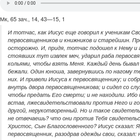
Мк, 65 зач., 14, 43—15, 1
И тотчас, как Иисус еще говорил к ученикам Св
первосвященников и книжников и старейшин. Пре
осторожно. И, придя, тотчас подошел к Нему и го
стоявших тут извлек меч, ударил раба первосвящ
кольями, чтобы взять Меня. Каждый день бывал Я
бежали. Один юноша, завернувшись по нагому тел
них. И привели Иисуса к первосвященнику; и со
внутрь двора первосвященникова; и сидел со сл
чтобы предать Его смерти; и не находили. Ибо
встав, лжесвидетельствовали против Него и гов
другой, нерукотворенный. Но и такое свидетель
не отвечаешь? что они против Тебя свидетельс
Христос, Сын Благословенного? Иисус сказал: Я
первосвященник, разодрав одежды свои, сказал: