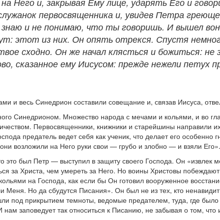
а Него и, закрывая Ему лице, ударять Его и говори
 служанок первосвященника и, увидев Петра греющег
 знаю и не понимаю, что ты говоришь. И вышел вон 
ут: этот из них. Он опять отрекся. Спустя немн
 твое сходно. Он же начал клясться и божиться: не
лово, сказанное ему Иисусом: прежде нежели петух
и и весь Синедрион составили совещание и, связав Иисуса, отве
ого Синедрионом. Множество народа с мечами и кольями, и во глав
чеством. Первосвященники, книжники и старейшины направили их 
ода предатель ведет себя как ученик, что делает его особенно гн
ни возложили на Него руки свои — грубо и злобно — и взяли Его»
о это был Петр — выступил в защиту своего Господа. Он «извлек м
ся за Христа, чем умереть за Него. Но воины Христовы побеждают н
 кольями на Господа, как если бы Он готовил вооруженное восста
и Меня. Но да сбудутся Писания». Он был не из тех, кто ненавидит 
шли под прикрытием темноты, ведомые предателем, туда, где было 
 нам заповедует так относиться к Писанию, не забывая о том, что 