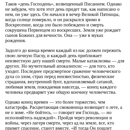
Таков «день Господень», возвещенный Писанием. Однако
не забудем, что хотя этот день придет так, как написано о
нем, он уже здесь. Он начался в вечер Великой Пятницы,
когда солнце померкло, и он раскрылся зримо в
Воскресение, когда зло было побеждено и смерть
сокрушена Первенцем из воскресших. Земля уже рождает
сынов Божиих для вечности. Она — уже в муках
рождения.
Задолго до конца времен каждый из нас должен пережить
свою личную Пасху, и каждый день приближает
неизвестную дату нашей смерти. Малые катаклизмы — для
других. Но мучительный апокалипсис — для того, кто
уходит. Последнее предсмертное сражение человеческого
духа со злом, страх перед неизвестностью, физические
страдания, внутренний бунт, вдохновляемый сатаной,
любимая земля, покидаемая навсегда, — конец каждого
человека предваряет уже общую кончину человечества.
Однако конец времен — это более торжество, чем
катастрофа. Расцветающая смоковница возвещает о лете, а
не о зиме. «Не бойтесь, — говорит им Господь, — но
исполняйтесь надеждой». Пройдя через революции и
войны, через лагеря смерти, через ад на земле, все, кто
примет спасение, станут вместе. «И тогда Он пошлет