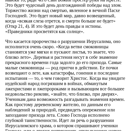
Это будет чудесный день долгожданной победы над злом.
Торжество жизни над смертью, явленное в вечной Пасхе
Господней. Это будет новый мир, давно возвещенный,
когда «всякая слеза отрется, и смерти больше не будет»
(Откр 21, 4). И это будет день правды и истины.
«Праведники просветятся как солнце».
Что касается пророчества о разрушении Иерусалима, оно
исполнится очень скоро. «Когда ветви смоковницы
становятся уже мягки и пускают листья, то знаете, что
близко лето». Деревья и растения несут в себе знамение
прекрасного времени года задолго до его прихода. Самые
малые смоковницы — род притчи в действии. Ее почки
возвещают о лете, как катастрофы, гонения и последние
испытания — то, о чем говорит Христос. Когда вы увидите
иудейский народ погрязшим в войнах, обманутым
лжехристами и лжепророками и вызывающим все большее
недовольство римлян, «знайте, что близко, при дверях».
Ученикам дана возможность разгадывать знамения времен.
Как простому деревенскому жителю, по данным его
наблюдений за природой, предвидеть опережение или
запоздание прихода лета. Слово Господа исполнено
глубокой таинственности. Идет ли речь о разрушении
Иерусалимского храма, о котором спрашивают ученики
Господа, или о других потрясениях, открывающих новую