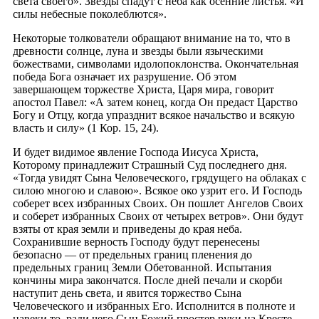
света своего». Звезды спадут с неба как осенние листья. «И
силы небесные поколеблются».
Некоторые толкователи обращают внимание на то, что в
древности солнце, луна и звезды были языческими
божествами, символами идолопоклонства. Окончательная
победа Бога означает их разрушение. Об этом
завершающем торжестве Христа, Царя мира, говорит
апостол Павел: «А затем конец, когда Он предаст Царство
Богу и Отцу, когда упразднит всякое начальство и всякую
власть и силу» (1 Кор. 15, 24).
И будет видимое явление Господа Иисуса Христа,
Которому принадлежит Страшный Суд последнего дня.
«Тогда увидят Сына Человеческого, грядущего на облаках с
силою многою и славою». Всякое око узрит его. И Господь
соберет всех избранных Своих. Он пошлет Ангелов Своих
и соберет избранных Своих от четырех ветров». Они будут
взяты от края земли и приведены до края неба.
Сохранившие верность Господу будут перенесены
безопасно — от предельных границ пленения до
предельных границ Земли Обетованной. Испытания
кончины мира закончатся. После дней печали и скорби
наступит день света, и явится торжество Сына
Человеческого и избранных Его. Исполнится в полноте и
навеки то, ради чего Сын Божий простер руки на Кресте.