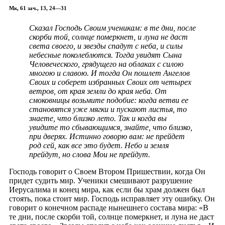
Мк, 61 зач., 13, 24—31
Сказал Господь Своим ученикам: в те дни, после
скорби той, солнце померкнет, и луна не даст
света своего, и звезды спадут с неба, и силы
небесные поколеблются. Тогда увидят Сына
Человеческого, грядущего на облаках с силою
многою и славою. И тогда Он пошлет Ангелов
Своих и соберет избранных Своих от четырех
ветров, от края земли до края неба. От
смоковницы возьмите подобие: когда ветви ее
становятся уже мягки и пускают листья, то
знаете, что близко лето. Так и когда вы
увидите то сбывающимся, знайте, что близко,
при дверях. Истинно говорю вам: не прейдет
род сей, как все это будет. Небо и земля
прейдут, но слова Мои не прейдут.
Господь говорит о Своем Втором Пришествии, когда Он
придет судить мир. Ученики смешивают разрушение
Иерусалима и конец мира, как если бы храм должен был
стоять, пока стоит мир. Господь исправляет эту ошибку. Он
говорит о конечном распаде нынешнего состава мира: «В
те дни, после скорби той, солнце померкнет, и луна не даст