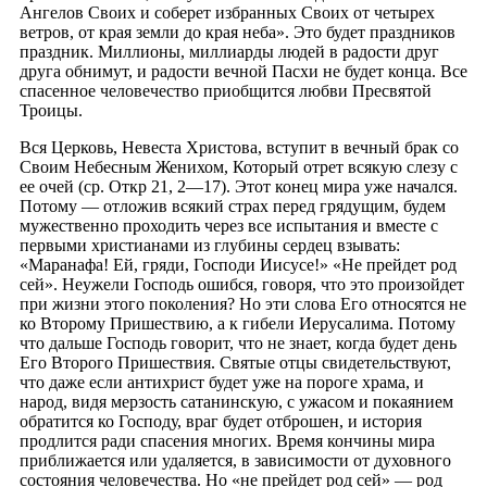
Ангелов Своих и соберет избранных Своих от четырех
ветров, от края земли до края неба». Это будет праздников
праздник. Миллионы, миллиарды людей в радости друг
друга обнимут, и радости вечной Пасхи не будет конца. Все
спасенное человечество приобщится любви Пресвятой
Троицы.
Вся Церковь, Невеста Христова, вступит в вечный брак со
Своим Небесным Женихом, Который отрет всякую слезу с
ее очей (ср. Откр 21, 2—17). Этот конец мира уже начался.
Потому — отложив всякий страх перед грядущим, будем
мужественно проходить через все испытания и вместе с
первыми христианами из глубины сердец взывать:
«Маранафа! Ей, гряди, Господи Иисусе!» «Не прейдет род
сей». Неужели Господь ошибся, говоря, что это произойдет
при жизни этого поколения? Но эти слова Его относятся не
ко Второму Пришествию, а к гибели Иерусалима. Потому
что дальше Господь говорит, что не знает, когда будет день
Его Второго Пришествия. Святые отцы свидетельствуют,
что даже если антихрист будет уже на пороге храма, и
народ, видя мерзость сатанинскую, с ужасом и покаянием
обратится ко Господу, враг будет отброшен, и история
продлится ради спасения многих. Время кончины мира
приближается или удаляется, в зависимости от духовного
состояния человечества. Но «не прейдет род сей» — род