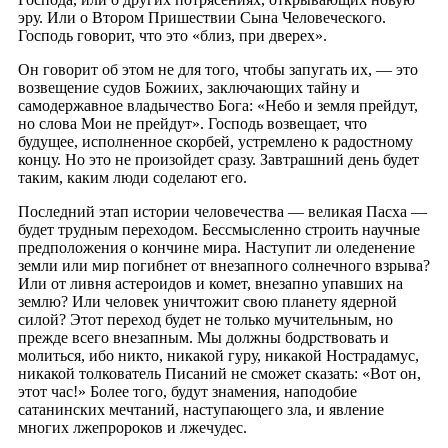
эру. Или о Втором Пришествии Сына Человеческого.
Господь говорит, что это «близ, при дверех».
Он говорит об этом не для того, чтобы запугать их, — это
возвещение судов Божиих, заключающих тайну и
самодержавное владычество Бога: «Небо и земля прейдут,
но слова Мои не прейдут». Господь возвещает, что
будущее, исполненное скорбей, устремлено к радостному
концу. Но это не произойдет сразу. Завтрашний день будет
таким, каким люди соделают его.
Последний этап истории человечества — великая Пасха —
будет трудным переходом. Бессмысленно строить научные
предположения о кончине мира. Наступит ли оледенение
земли или мир погибнет от внезапного солнечного взрыва?
Или от ливня астероидов и комет, внезапно упавших на
землю? Или человек уничтожит свою планету ядерной
силой? Этот переход будет не только мучительным, но
прежде всего внезапным. Мы должны бодрствовать и
молиться, ибо никто, никакой гуру, никакой Нострадамус,
никакой толкователь Писаний не сможет сказать: «Вот он,
этот час!» Более того, будут знамения, наподобие
сатанинских мечтаний, наступающего зла, и явление
многих лжепророков и лжечудес.