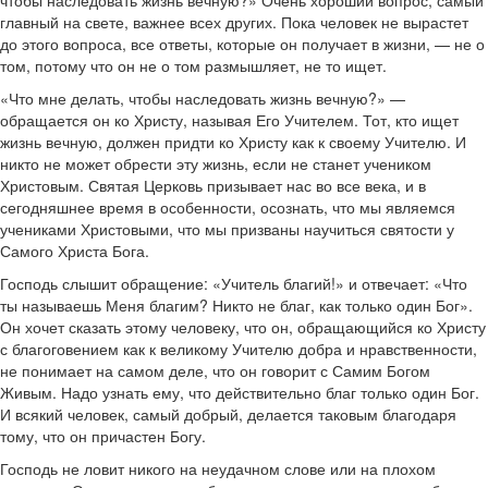
чтобы наследовать жизнь вечную?» Очень хороший вопрос, самый
главный на свете, важнее всех других. Пока человек не вырастет
до этого вопроса, все ответы, которые он получает в жизни, — не о
том, потому что он не о том размышляет, не то ищет.
«Что мне делать, чтобы наследовать жизнь вечную?» —
обращается он ко Христу, называя Его Учителем. Тот, кто ищет
жизнь вечную, должен придти ко Христу как к своему Учителю. И
никто не может обрести эту жизнь, если не станет учеником
Христовым. Святая Церковь призывает нас во все века, и в
сегодняшнее время в особенности, осознать, что мы являемся
учениками Христовыми, что мы призваны научиться святости у
Самого Христа Бога.
Господь слышит обращение: «Учитель благий!» и отвечает: «Что
ты называешь Меня благим? Никто не благ, как только один Бог».
Он хочет сказать этому человеку, что он, обращающийся ко Христу
с благоговением как к великому Учителю добра и нравственности,
не понимает на самом деле, что он говорит с Самим Богом
Живым. Надо узнать ему, что действительно благ только один Бог.
И всякий человек, самый добрый, делается таковым благодаря
тому, что он причастен Богу.
Господь не ловит никого на неудачном слове или на плохом