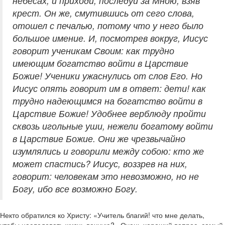
небесах; и приходи, последуй за Мною, взяв
крест. Он же, смутившись от сего слова,
отошел с печалью, потому что у него было
большое имение. И, посмотрев вокруг, Иисус
говорит ученикам Своим: как трудно
имеющим богатство войти в Царствие
Божие! Ученики ужаснулись от слов Его. Но
Иисус опять говорит им в ответ: дети! как
трудно надеющимся на богатство войти в
Царствие Божие! Удобнее верблюду пройти
сквозь игольные уши, нежели богатому войти
в Царствие Божие. Они же чрезвычайно
изумлялись и говорили между собою: кто же
может спастись? Иисус, воззрев на них,
говорит: человекам это невозможно, но не
Богу, ибо все возможно Богу.
Некто обратился ко Христу: «Учитель благий! что мне делать,