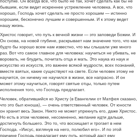
поступке. Он всегда все, что было не так, хочет сделать как бы не
бывшим, если видит искреннее устремление человека. А все, что
хорошо, Господь хочет сделать не просто хорошим — истинно
хорошим, бесконечно лучшим и совершенным. И к этому ведет
нашу жизнь.
Христос говорит, что путь к вечной жизни — это заповеди Божии. И
Он снова, на новой глубине, раскрывает нам значение того, что как
будто бы хорошо всем нам известно, что мы слышали уже много
раз. Вот что самое главное для человека: научиться не убивать, не
воровать, не блудить, почитать отца и мать. Это наука из наук и
искусство из искусств, это важнее всякой мудрости, всех познаний,
вместе взятых, какие существуют на свете. Если человек этому не
научится, он ничему не научился в жизни, все напрасно. И он
может этому научиться, говорят святые отцы, только путем
исполнения того, что Господь предлагает.
Человек, обратившийся ко Христу (в Евангелии от Матфея сказано,
что это был юноша), — очень ответственный человек. От юности
он хранит весь Закон. Никто не может упрекнуть его, даже Христос.
Но есть в этом человеке, несомненно, желание идти дальше,
достигнуть большего. Это то, что восхищает и трогает в нем
Господа. «Иисус, взглянув на него, полюбил его». И по этой
причине Господь предлагает ему путь, который даст ему