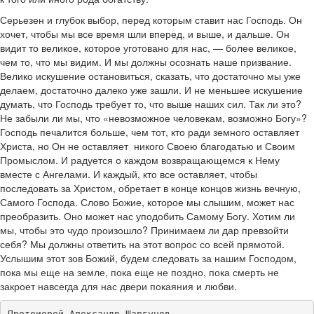
Серьезен и глубок выбор, перед которым ставит нас Господь. Он
хочет, чтобы мы все время шли вперед, и выше, и дальше. Он
видит то великое, которое уготовано для нас, — более великое,
чем то, что мы видим. И мы должны осознать наше призвание.
Велико искушение остановиться, сказать, что достаточно мы уже
делаем, достаточно далеко уже зашли. И не меньшее искушение
думать, что Господь требует то, что выше наших сил. Так ли это?
Не забыли ли мы, что «невозможное человекам, возможно Богу»?
Господь печалится больше, чем тот, кто ради земного оставляет
Христа, но Он не оставляет никого Своею благодатью и Своим
Промыслом. И радуется о каждом возвращающемся к Нему
вместе с Ангелами. И каждый, кто все оставляет, чтобы
последовать за Христом, обретает в конце концов жизнь вечную,
Самого Господа. Слово Божие, которое мы слышим, может нас
преобразить. Оно может нас уподобить Самому Богу. Хотим ли
мы, чтобы это чудо произошло? Принимаем ли дар превзойти
себя? Мы должны ответить на этот вопрос со всей прямотой.
Услышим этот зов Божий, будем следовать за нашим Господом,
пока мы еще на земле, пока еще не поздно, пока смерть не
закроет навсегда для нас двери покаяния и любви.
Протоиерей Александр Шаргунов