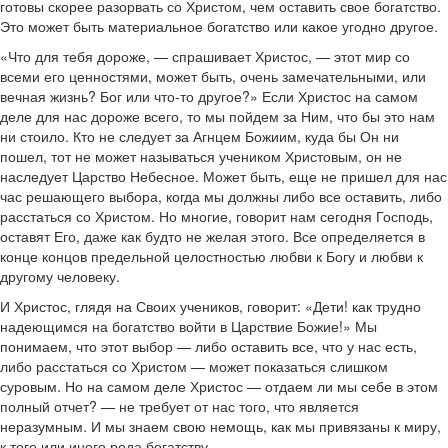
готовы скорее разорвать со Христом, чем оставить свое богатство.
Это может быть материальное богатство или какое угодно другое.
«Что для тебя дороже, — спрашивает Христос, — этот мир со
всеми его ценностями, может быть, очень замечательными, или
вечная жизнь? Бог или что-то другое?» Если Христос на самом
деле для нас дороже всего, то мы пойдем за Ним, что бы это нам
ни стоило. Кто не следует за Агнцем Божиим, куда бы Он ни
пошел, тот не может называться учеником Христовым, он не
наследует Царство Небесное. Может быть, еще не пришел для нас
час решающего выбора, когда мы должны либо все оставить, либо
расстаться со Христом. Но многие, говорит нам сегодня Господь,
оставят Его, даже как будто не желая этого. Все определяется в
конце концов предельной целостностью любви к Богу и любви к
другому человеку.
И Христос, глядя на Своих учеников, говорит: «Дети! как трудно
надеющимся на богатство войти в Царствие Божие!» Мы
понимаем, что этот выбор — либо оставить все, что у нас есть,
либо расстаться со Христом — может показаться слишком
суровым. Но на самом деле Христос — отдаем ли мы себе в этом
полный отчет? — не требует от нас того, что является
неразумным. И мы знаем свою немощь, как мы привязаны к миру,
к того или иного рода богатству.