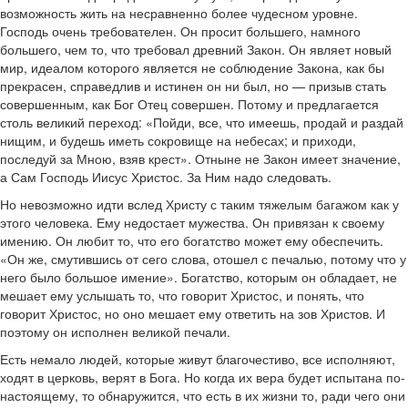
возможность жить на несравненно более чудесном уровне.
Господь очень требователен. Он просит большего, намного
большего, чем то, что требовал древний Закон. Он являет новый
мир, идеалом которого является не соблюдение Закона, как бы
прекрасен, справедлив и истинен он ни был, но — призыв стать
совершенным, как Бог Отец совершен. Потому и предлагается
столь великий переход: «Пойди, все, что имеешь, продай и раздай
нищим, и будешь иметь сокровище на небесах; и приходи,
последуй за Мною, взяв крест». Отныне не Закон имеет значение,
а Сам Господь Иисус Христос. За Ним надо следовать.
Но невозможно идти вслед Христу с таким тяжелым багажом как у
этого человека. Ему недостает мужества. Он привязан к своему
имению. Он любит то, что его богатство может ему обеспечить.
«Он же, смутившись от сего слова, отошел с печалью, потому что у
него было большое имение». Богатство, которым он обладает, не
мешает ему услышать то, что говорит Христос, и понять, что
говорит Христос, но оно мешает ему ответить на зов Христов. И
поэтому он исполнен великой печали.
Есть немало людей, которые живут благочестиво, все исполняют,
ходят в церковь, верят в Бога. Но когда их вера будет испытана по-
настоящему, то обнаружится, что есть в их жизни то, ради чего они