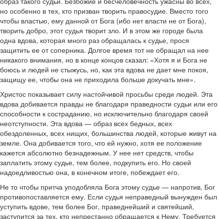
образ такого судьи. Безбожие и бесчеловечность ужасны во всех,
но особенно в тех, кто призван творить правосудие. Вместо того
чтобы властью, ему данной от Бога (ибо нет власти не от Бога),
творить добро, этот судья творит зло. И в этом же городе была
одна вдова, которая много раз обращалась к судье, прося
защитить ее от соперника. Долгое время тот не обращал на нее
никакого внимания, но в конце концов сказал: «Хотя я и Бога не
боюсь и людей не стыжусь, но, как эта вдова не дает мне покоя,
защищу ее, чтобы она не приходила больше докучать мне».
Христос показывает силу настойчивой просьбы среди людей. Эта
вдова добивается правды не благодаря праведности судьи или его
способности к состраданию, но исключительно благодаря своей
неотступности. Эта вдова — образ всех бедных, всех
обездоленных, всех нищих, большинства людей, которые живут на
земле. Она добивается того, что ей нужно, хотя ее положение
кажется абсолютно безнадежным. У нее нет средств, чтобы
заплатить этому судье, тем более, подкупить его. Но своей
надоедливостью она, в конечном итоге, побеждает его.
Не то чтобы притча уподобляла Бога этому судье — напротив, Бог
противопоставляется ему. Если судья неправедный вынужден был
уступить вдове, тем более Бог, праведнейший и святейший,
заступится за тех, кто непрестанно обращается к Нему. Требуется