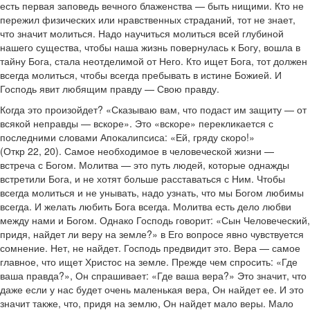
есть первая заповедь вечного блаженства — быть нищими. Кто не
пережил физических или нравственных страданий, тот не знает,
что значит молиться. Надо научиться молиться всей глубиной
нашего существа, чтобы наша жизнь повернулась к Богу, вошла в
тайну Бога, стала неотделимой от Него. Кто ищет Бога, тот должен
всегда молиться, чтобы всегда пребывать в истине Божией. И
Господь явит любящим правду — Свою правду.
Когда это произойдет? «Сказываю вам, что подаст им защиту — от
всякой неправды — вскоре». Это «вскоре» перекликается с
последними словами Апокалипсиса: «Ей, гряду скоро!»
(Откр 22, 20). Самое необходимое в человеческой жизни —
встреча с Богом. Молитва — это путь людей, которые однажды
встретили Бога, и не хотят больше расставаться с Ним. Чтобы
всегда молиться и не унывать, надо узнать, что мы Богом любимы
всегда. И желать любить Бога всегда. Молитва есть дело любви
между нами и Богом. Однако Господь говорит: «Сын Человеческий,
придя, найдет ли веру на земле?» в Его вопросе явно чувствуется
сомнение. Нет, не найдет. Господь предвидит это. Вера — самое
главное, что ищет Христос на земле. Прежде чем спросить: «Где
ваша правда?», Он спрашивает: «Где ваша вера?» Это значит, что
даже если у нас будет очень маленькая вера, Он найдет ее. И это
значит также, что, придя на землю, Он найдет мало веры. Мало