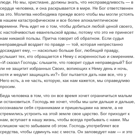
люди. Но мы, христиане, должны знать, что несправедливость — в
сердце человека, и она раскрывается в мире. Не Бог ответственен
за это. Молитва необходима прежде всего чтобы мы могли устоять
в нашем катастрофическом и все более апокалиптическом
времени. Речь идет не о том, чтобы добиться любой ценой своего,
с настойчивостью евангельской вдовы, потому что это не принесет
нам никакой пользы. Притча говорит об обратном. Если судья
неправедный воздает по правде — той, которая непрестанно
досаждает ему, — насколько больше Бог, любящий правду,
услышит тех, кто обращается к Нему с искренностью и смирением.
«И сказал Господь: слышите, что говорит судья неправедный? Бог
ли не защитит избранных Своих, вопиющих к Нему день и ночь,
хотя и медлит защищать их?» Бог пытается дать нам все, что у
Него есть, а не часть, которую, как нам кажется, мы справедливо
просим.
Беда человека в том, что он все время хочет ограничиться малым
и остановиться. Господь же хочет, чтобы мы шли дальше и дальше,
осознавали себя странниками и пришельцами на земле, а не
стремились устроить на этой земле свое царство. Бог приходит к
нам, вступает в нашу жизнь, чтобы всегда пребывать с нами. Мы
слишком часто забываем об этом. Господь употребляет все
средства, чтобы сдвинуть нас с места. Он заповедует нам — и это