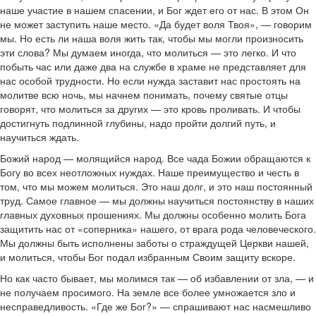
наше участие в нашем спасении, и Бог ждет его от нас. В этом Он
не может заступить наше место. «Да будет воля Твоя», — говорим
мы. Но есть ли наша воля жить так, чтобы мы могли произносить
эти слова? Мы думаем иногда, что молиться — это легко. И что
побыть час или даже два на службе в храме не представляет для
нас особой трудности. Но если нужда заставит нас простоять на
молитве всю ночь, мы начнем понимать, почему святые отцы
говорят, что молиться за других — это кровь проливать. И чтобы
достигнуть подлинной глубины, надо пройти долгий путь, и
научиться ждать.
Божий народ — молящийся народ. Все чада Божии обращаются к
Богу во всех неотложных нуждах. Наше преимущество и честь в
том, что мы можем молиться. Это наш долг, и это наш постоянный
труд. Самое главное — мы должны научиться постоянству в наших
главных духовных прошениях. Мы должны особенно молить Бога
защитить нас от «соперника» нашего, от врага рода человеческого.
Мы должны быть исполнены заботы о страждущей Церкви нашей,
и молиться, чтобы Бог подал избранным Своим защиту вскоре.
Но как часто бывает, мы молимся так — об избавлении от зла, — и
не получаем просимого. На земле все более умножается зло и
несправедливость. «Где же Бог?» — спрашивают нас насмешливо