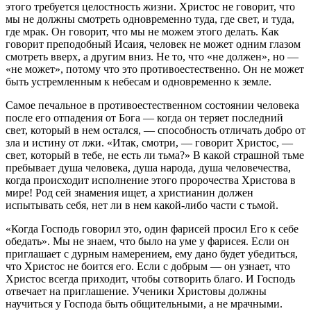
этого требуется целостность жизни. Христос не говорит, что
мы не должны смотреть одновременно туда, где свет, и туда,
где мрак. Он говорит, что мы не можем этого делать. Как
говорит преподобный Исаия, человек не может одним глазом
смотреть вверх, а другим вниз. Не то, что «не должен», но —
«не может», потому что это противоестественно. Он не может
быть устремленным к небесам и одновременно к земле.
Самое печальное в противоестественном состоянии человека
после его отпадения от Бога — когда он теряет последний
свет, который в нем остался, — способность отличать добро от
зла и истину от лжи. «Итак, смотри, — говорит Христос, —
свет, который в тебе, не есть ли тьма?» В какой страшной тьме
пребывает душа человека, душа народа, душа человечества,
когда происходит исполнение этого пророчества Христова в
мире! Род сей знамения ищет, а христианин должен
испытывать себя, нет ли в нем какой-либо части с тьмой.
«Когда Господь говорил это, один фарисей просил Его к себе
обедать». Мы не знаем, что было на уме у фарисея. Если он
приглашает с дурным намерением, ему дано будет убедиться,
что Христос не боится его. Если с добрым — он узнает, что
Христос всегда приходит, чтобы сотворить благо. И Господь
отвечает на приглашение. Ученики Христовы должны
научиться у Господа быть общительными, а не мрачными.