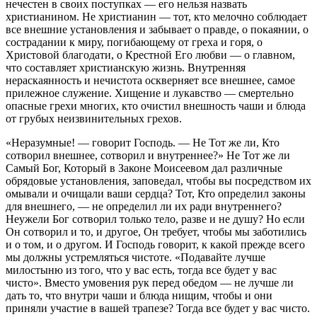
нечестен в своих поступках — его нельзя назвать
христианином. Не христианин — тот, кто мелочно соблюдает
все внешние установления и забывает о правде, о покаянии, о
сострадании к миру, погибающему от греха и горя, о
Христовой благодати, о Крестной Его любви — о главном,
что составляет христианскую жизнь. Внутренняя
нераскаянность и нечистота оскверняет все внешнее, самое
прилежное служение. Хищение и лукавство — смертельно
опасные грехи многих, кто очистил внешность чаши и блюда
от грубых неизвинительных грехов.
«Неразумные! — говорит Господь. — Не Тот же ли, Кто
сотворил внешнее, сотворил и внутреннее?» Не Тот же ли
Самый Бог, Который в Законе Моисеевом дал различные
обрядовые установления, заповедал, чтобы вы посредством их
омывали и очищали ваши сердца? Тот, Кто определил законы
для внешнего, — не определил ли их ради внутреннего?
Неужели Бог сотворил только тело, разве и не душу? Но если
Он сотворил и то, и другое, Он требует, чтобы мы заботились
и о том, и о другом. И Господь говорит, к какой прежде всего
мы должны устремляться чистоте. «Подавайте лучше
милостыню из того, что у вас есть, тогда все будет у вас
чисто». Вместо умовения рук перед обедом — не лучше ли
дать то, что внутри чаши и блюда нищим, чтобы и они
приняли участие в вашей трапезе? Тогда все будет у вас чисто.