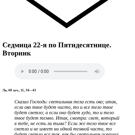
Седмица 22-я по Пятидесятнице.
Вторник
Лк, 60 зач., 11, 34—41
Сказал Господь: светильник тела есть око; итак,
если око твое будет чисто, то и все тело твое
будет светло; а если оно будет худо, то и тело
твое будет темно. Итак, смотри: свет, который
в тебе, не есть ли тьма? Если же тело твое все
светло и не имеет ни одной темной части, то
будет светло все так, как бы светильник освещал