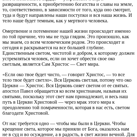
развращенности, к приобретению богатства и славы на земле,
то, соответственно, в зависимости от того, куда оно смотрит,
туда и будут направлены наши поступки и вся наша жизнь. И
тело наше будет темным, как у мертвого человека.
Омертвение и потемнение нашей жизни происходит именно
по той причине, что мы не туда глядим. Это произошло, как
мы знаем, со всем человеческим родом. Это происходит и
сегодня и раскрывается на все большей глубине.
Единственным светом, чистотой и добром, к которому должен
устремляться человек, если он хочет обрести свое око
светлым, является Сам Христос — Свет мира.
«Если око твое будет чисто, — говорит Христос, — то все
тело твое будет светло». Вся Церковь светлая, потому что око
Церкви — Христос. Вся Церковь сияет светом от ее святых.
апостол Павел обращается ко всем христианам, называя их
святыми, поскольку этот свет нам принадлежит, и весь наш
путь в Церкви Христовой — через мрак этого мира к
преодолению той помраченности, которая в нас есть, светом
благодати Христовой.
От нас требуется одно — чтобы мы были в Церкви. Чтобы
крещение света, которое мы приняли от Бога, оказалось нам
не в суд и во осуждение, а в радость, в свет жизни вечной. Для