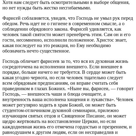
Хотя нам следует быть осмотрительными в выборе общения,
но нет нужды быть жестко несгибаемыми.
Фарисей соблазняется, увидев, что Господь не умыл рук перед
обедом. Речь идет не о гигиене в современном смысле, а о
соблюдении обрядового закона. Фарисей удивляется, как
человек такой святости может пренебречь этим. Сам он и его
гости, несомненно, исполнили положенное. Христос знает,
какая последует на это реакция, но Ему необходимо
обозначить нечто существенное.
Господь обличает фарисеев за то, что вся их духовная жизнь
сосредоточена на исполнении внешнего. Если внешнее в
порядке, больше ничего не требуется. В сердце может быть
какая угодно чернота, но если человек тщательно следует
всем обрядовым предписаниям, он вправе считать себя
праведником в глазах Божиих. «Ныне вы, фарисеи, — говорит
Господь, — внешность чаши и блюда очищаете, а
внутренность ваша исполнена хищения и лукавства». Человек
может регулярно ходить в храм Божий, он может быть
студентом-отличником духовной семинарии, прилежно
изучающим святых отцов и Священное Писание, он может
щедро жертвовать на восстановление Церкви, но если
каждодневная жизнь его отмечена гордостью и презрением, и
равнодушием к другим людям, если он несправедлив и