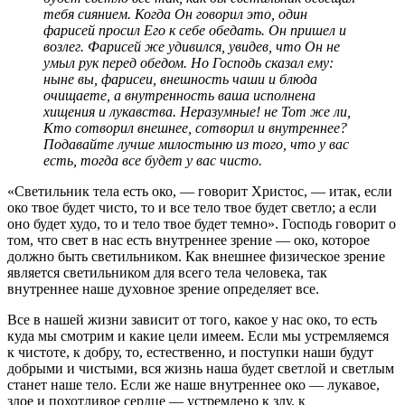
тебя сиянием. Когда Он говорил это, один
фарисей просил Его к себе обедать. Он пришел и
возлег. Фарисей же удивился, увидев, что Он не
умыл рук перед обедом. Но Господь сказал ему:
ныне вы, фарисеи, внешность чаши и блюда
очищаете, а внутренность ваша исполнена
хищения и лукавства. Неразумные! не Тот же ли,
Кто сотворил внешнее, сотворил и внутреннее?
Подавайте лучше милостыню из того, что у вас
есть, тогда все будет у вас чисто.
«Светильник тела есть око, — говорит Христос, — итак, если
око твое будет чисто, то и все тело твое будет светло; а если
оно будет худо, то и тело твое будет темно». Господь говорит о
том, что свет в нас есть внутреннее зрение — око, которое
должно быть светильником. Как внешнее физическое зрение
является светильником для всего тела человека, так
внутреннее наше духовное зрение определяет все.
Все в нашей жизни зависит от того, какое у нас око, то есть
куда мы смотрим и какие цели имеем. Если мы устремляемся
к чистоте, к добру, то, естественно, и поступки наши будут
добрыми и чистыми, вся жизнь наша будет светлой и светлым
станет наше тело. Если же наше внутреннее око — лукавое,
злое и похотливое сердце — устремлено к злу, к