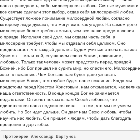
наша праведность, либо милосердная любовь. Святые мученики и
все святые сделали этот выбор, отдав себя милосердной любви.
Существует ложное понимание милосердной любви, согласно
которому люди думают, что могут жить как угодно. На самом деле
милосердие более требовательно, чем все наши представления
о правде. Исполняя свой долг, мы отдаем часть себя, а
милосердие требует, чтобы мы отдавали себя целиком. Оно
предполагает, что каждый день мы будем учиться отвечать на зов
Христов — молитвой, слушанием слова Божия, покаянием,
любовью. Только так человек может предстоять перед правдой
Божией, ибо Бог пришел не судить мир, но спасти его. Милосердие
зовет к покаянию. Чем больше нам будет дано узнавать
милосердие Божие, тем глубже будет наше покаяние. Когда мы
предстоим перед Крестом Христовым, нам открывается, как велика
наша ответственность. В конце концов Бог не занимается
подсчетами. Он хочет показать нам Своей любовью, что
единственная наша подлинная вина — в том, что мы не умеем
любить. Но Бог идет дальше. Он дает нам Свою любовь, чтобы
научить нас любить. Он пришел к людям, чтобы дать благодать
прощения и дар любви.
Протоиерей Александр Шаргунов