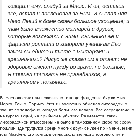
говорит ему: следуй за Мною. И он, оставив
все, встал и последовал за Ним. И сделал для
Него Левий в доме своем большое угощение; и
там было множество мытарей и других,
которые возлежали с ними. Книжники же и
фарисеи роптали и говорили ученикам Его:
зачем вы едите и пьете с мытарями и
грешниками? Иисус же сказал им в ответ: не
здоровые имеют нужду во враче, но больные;
Я пришел призвать не праведников, а
грешников к покаянию.
В теленовостях нам показывают иногда фондовые биржи Нью-
Йорка, Токио, Парижа. Агенты валютных обменов лихорадочно
звонят по телефону, ожидая большого навара. Все сосредоточено
на курсах акций, на прибыли и убытках. Разумеется, такой
лихорадочной атмосферы не было в таможенном бюро по сбору
пошлин, где трудился среди многих других иудей по имени Левий,
или Матфей. Его контора была около великого торгового пути,