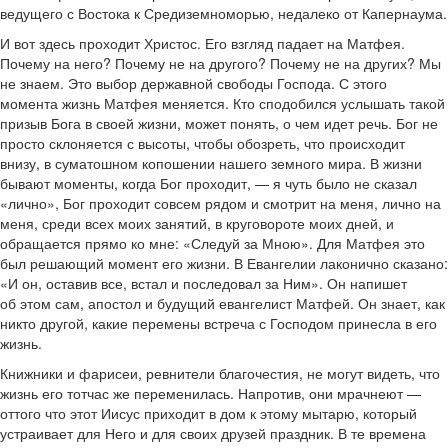
ведущего с Востока к Средиземноморью, недалеко от Капернаума.
И вот здесь проходит Христос. Его взгляд падает на Матфея.
Почему на него? Почему не на другого? Почему не на других? Мы
не знаем. Это выбор державной свободы Господа. С этого
момента жизнь Матфея меняется. Кто сподобился услышать такой
призыв Бога в своей жизни, может понять, о чем идет речь. Бог не
просто склоняется с высоты, чтобы обозреть, что происходит
внизу, в суматошном копошении нашего земного мира. В жизни
бывают моменты, когда Бог проходит, — я чуть было не сказал
«лично», Бог проходит совсем рядом и смотрит на меня, лично на
меня, среди всех моих занятий, в круговороте моих дней, и
обращается прямо ко мне: «Следуй за Мною». Для Матфея это
был решающий момент его жизни. В Евангелии лаконично сказано:
«И он, оставив все, встал и последовал за Ним». Он напишет
об этом сам, апостол и будущий евангелист Матфей. Он знает, как
никто другой, какие перемены встреча с Господом принесла в его
жизнь.
Книжники и фарисеи, ревнители благочестия, не могут видеть, что
жизнь его тотчас же переменилась. Напротив, они мрачнеют —
оттого что этот Иисус приходит в дом к этому мытарю, который
устраивает для Него и для своих друзей праздник. В те времена