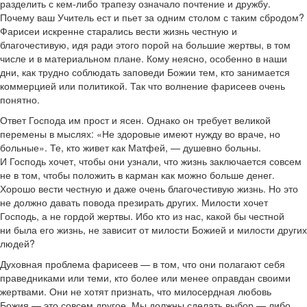
разделить с кем-либо трапезу означало почтение и дружбу.
Почему ваш Учитель ест и пьет за одним столом с таким сбродом?
Фарисеи искренне старались вести жизнь честную и
благочестивую, идя ради этого порой на большие жертвы, в том
числе и в материальном плане. Кому неясно, особенно в наши
дни, как трудно соблюдать заповеди Божии тем, кто занимается
коммерцией или политикой. Так что волнение фарисеев очень
понятно.
Ответ Господа им прост и ясен. Однако он требует великой
перемены в мыслях: «Не здоровые имеют нужду во враче, но
больные». Те, кто живет как Матфей, — душевно больны.
И Господь хочет, чтобы они узнали, что жизнь заключается совсем
не в том, чтобы положить в карман как можно больше денег.
Хорошо вести честную и даже очень благочестивую жизнь. Но это
не должно давать повода презирать других. Милости хочет
Господь, а не гордой жертвы. Ибо кто из нас, какой бы честной
ни была его жизнь, не зависит от милости Божией и милости других
людей?
Духовная проблема фарисеев — в том, что они полагают себя
праведниками или теми, кто более или менее оправдан своими
жертвами. Они не хотят признать, что милосердная любовь
Божия — это совсем другое. Мы должны сделать выбор — либо