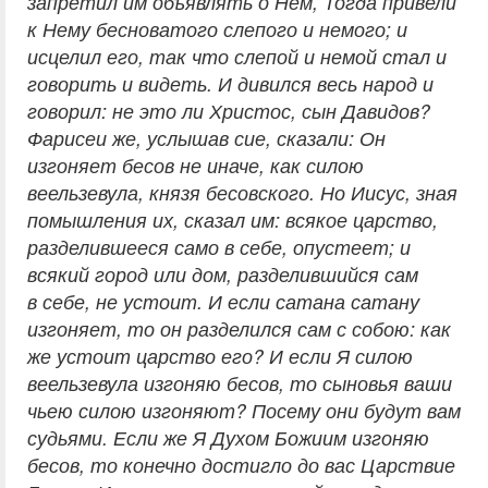
запретил им объявлять о Нем, Тогда привели
к Нему бесноватого слепого и немого; и
исцелил его, так что слепой и немой стал и
говорить и видеть. И дивился весь народ и
говорил: не это ли Христос, сын Давидов?
Фарисеи же, услышав сие, сказали: Он
изгоняет бесов не иначе, как силою
веельзевула, князя бесовского. Но Иисус, зная
помышления их, сказал им: всякое царство,
разделившееся само в себе, опустеет; и
всякий город или дом, разделившийся сам
в себе, не устоит. И если сатана сатану
изгоняет, то он разделился сам с собою: как
же устоит царство его? И если Я силою
веельзевула изгоняю бесов, то сыновья ваши
чьею силою изгоняют? Посему они будут вам
судьями. Если же Я Духом Божиим изгоняю
бесов, то конечно достигло до вас Царствие