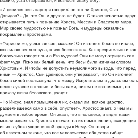
Божию, уста отверзаются, и возносят хвалу Богу.
«И дивился весь народ и говорил: не это ли Христос, Сын
Давидов?» Да, это Он, и другого не будет! С такою ясностью вдруг
открывается путь к познанию Христа, Мессии и Спасителя мира.
Мир своею мудростью не познал Бога, и мудрецы оказались
посрамлены простецами.
«Фарисеи же, услышав сие, сказали: Он изгоняет бесов не иначе,
как силою веельзевула, князя бесовского». Как презрительно и как
богохульно говорят они о Его чудесах! Они не могут отрицать сам
факт чуда. Ясно как белый день, что бесы были изгнаны словом
Христовым. И чтобы не допустить неумолимого вывода, что перед
ними — Христос, Сын Давидов, они утверждают, что Он изгоняет
бесов силой веельзевула, что между Исцелителем и диаволом есть
некое лукавое согласие, и бесы сами, никем не изгоняемые, по
приказу князя бесовского, уходят.
«Но Иисус, зная помышления их, сказал им: всякое царство,
разделившееся само в себе, опустеет». Христос знает, о чем мы
думаем в любое время. Он знает, что в человеке, и видит наши
мысли издалека. Христос отвечает на их помышления, исходящие
из их глубоко укорененной вражды к Нему. Он говорит
об известном законе, что все человеческие общества гибнут