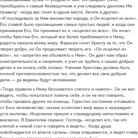
приобщаясь к самым беззащитным и уча следовать данному Им
правилу: «когда вас гонят в одном месте, бегите в другое».
«И последовало за Ним множество народа, и Он исцелил их всех».
Его славой было просвещение самых простых людей, и когда они
принимали Его, Он принимал их и «исцелял их всех». Он хочет,
чтобы Крестом Его, который все более приближается к Нему,
радость пришла всему миру. Фарисеи гонят Христа за то, что Он
творит добро, но Он продолжает творить его. «Он исцелил их
всех», но «запретил им объявлять о Нем». Он дает нам образ
осмотрительности и смирения, и учит не трубить о наших добрых
делах и не искать себе похвал. Ученики Христовы должны быть
полной противоположностью тех, кто делает все свои добрые
дела — да видимы будут человеками.
«Тогда привели к Нему бесноватого слепого и немого». Он не мог
видеть, чтобы попытаться помочь себе, и он не мог говорить,
чтобы призвать других на помощь. Горестно состояние отпавшего
от Бога человечества: сатана ослепляет взор веры и заграждает
уста молитвы. Исцеление пришло к страждущему непостижимо и
внезапно. В Евангелии сказано: Господь «исцелил его, так что
слепой и немой стал и говорить и видеть». Когда душа
освобождается от власти сатаны, глаза открываются, и видят славу