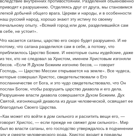
вследствие внутренних противостояний. Разделения обыкновенно
приводят к разрушению. Отделяясь друг от друга, мы становимся
легкой добычей общего врага. Церкви и народы, и в особенности
наш русский народ, хорошо знают эту истину по своему
печальному опыту. «Всякий город или дом, разделившийся сам
в себе, не устоит».
Что касается сатаны, царство его скоро будет разрушено. И не
потому, что сатана разделился сам в себе, а потому, что
приблизилось Царство Божие. И некоторые сыны иудейские, даже
из тех, кто не следовал за Христом, именем Христовым изгоняли
бесов. «Если Я Духом Божиим изгоняю бесов, — говорит
Господь, — Царство Мессии открывается на земле». Все чудеса,
которые совершал Христос, свидетельствовали о Его
посланничестве от Бога, и это чудо свидетельствовало, что Он
послан Богом, чтобы разрушить царство диавола и его дела.
Разрушение власти диавола совершается Духом Божиим. Дух
Святой, изгоняющий диавола из души человеческой, освящает ее
благодатью Своего Царства.
«Как может кто войти в дом сильного и расхитить вещи его, —
говорит Христос, — если прежде не свяжет дом сильного». Мир
был во власти сатаны, его господство утверждалось в подчинении
злу и смерти человеческого рода. Христос входит в пределы