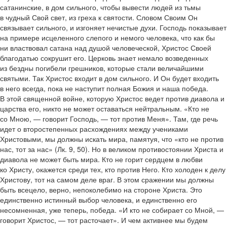
сатанинские, в дом сильного, чтобы вывести людей из тьмы
в чудный Свой свет, из греха к святости. Словом Своим Он
связывает сильного, и изгоняет нечистые духи. Господь показывает
на примере исцеленного слепого и немого человека, что как бы
ни властвовал сатана над душой человеческой, Христос Своей
благодатью сокрушит его. Церковь знает немало возведенных
из бездны погибели грешников, которые стали величайшими
святыми. Так Христос входит в дом сильного. И Он будет входить
в него всегда, пока не наступит полная Божия и наша победа.
В этой священной войне, которую Христос ведет против диавола и
царства его, никто не может оставаться нейтральным. «Кто не
со Мною, — говорит Господь, — тот против Меня». Там, где речь
идет о второстепенных расхождениях между учениками
Христовыми, мы должны искать мира, памятуя, что «кто не против
нас, тот за нас» (Лк. 9, 50). Но в великом противостоянии Христа и
диавола не может быть мира. Кто не горит сердцем в любви
ко Христу, окажется среди тех, кто против Него. Кто холоден к делу
Христову, тот на самом деле враг. В этом сражении мы должны
быть всецело, верно, непоколебимо на стороне Христа. Это
единственно истинный выбор человека, и единственно его
несомненная, уже теперь, победа. «И кто не собирает со Мной, —
говорит Христос, — тот расточает». И чем активнее мы будем