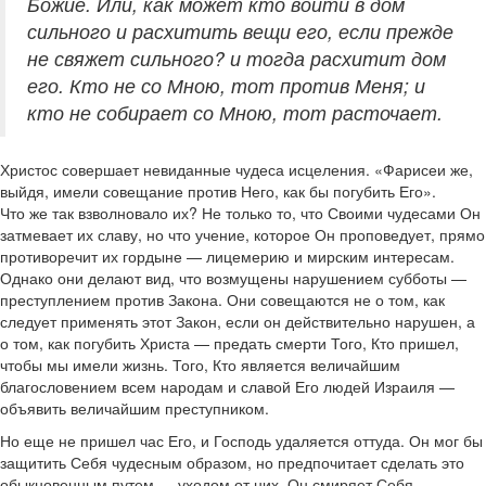
Божие. Или, как может кто войти в дом
сильного и расхитить вещи его, если прежде
не свяжет сильного? и тогда расхитит дом
его. Кто не со Мною, тот против Меня; и
кто не собирает со Мною, тот расточает.
Христос совершает невиданные чудеса исцеления. «Фарисеи же,
выйдя, имели совещание против Него, как бы погубить Его».
Что же так взволновало их? Не только то, что Своими чудесами Он
затмевает их славу, но что учение, которое Он проповедует, прямо
противоречит их гордыне — лицемерию и мирским интересам.
Однако они делают вид, что возмущены нарушением субботы —
преступлением против Закона. Они совещаются не о том, как
следует применять этот Закон, если он действительно нарушен, а
о том, как погубить Христа — предать смерти Того, Кто пришел,
чтобы мы имели жизнь. Того, Кто является величайшим
благословением всем народам и славой Его людей Израиля —
объявить величайшим преступником.
Но еще не пришел час Его, и Господь удаляется оттуда. Он мог бы
защитить Себя чудесным образом, но предпочитает сделать это
обыкновенным путем — уходом от них. Он смиряет Себя,