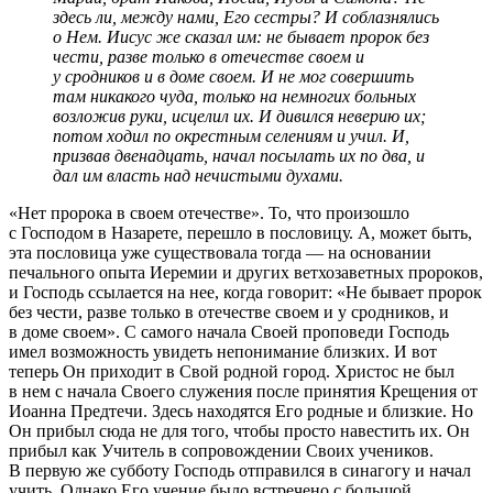
здесь ли, между нами, Его сестры? И соблазнялись
о Нем. Иисус же сказал им: не бывает пророк без
чести, разве только в отечестве своем и
у сродников и в доме своем. И не мог совершить
там никакого чуда, только на немногих больных
возложив руки, исцелил их. И дивился неверию их;
потом ходил по окрестным селениям и учил. И,
призвав двенадцать, начал посылать их по два, и
дал им власть над нечистыми духами.
«Нет пророка в своем отечестве». То, что произошло
с Господом в Назарете, перешло в пословицу. А, может быть,
эта пословица уже существовала тогда — на основании
печального опыта Иеремии и других ветхозаветных пророков,
и Господь ссылается на нее, когда говорит: «Не бывает пророк
без чести, разве только в отечестве своем и у сродников, и
в доме своем». С самого начала Своей проповеди Господь
имел возможность увидеть непонимание близких. И вот
теперь Он приходит в Свой родной город. Христос не был
в нем с начала Своего служения после принятия Крещения от
Иоанна Предтечи. Здесь находятся Его родные и близкие. Но
Он прибыл сюда не для того, чтобы просто навестить их. Он
прибыл как Учитель в сопровождении Своих учеников.
В первую же субботу Господь отправился в синагогу и начал
учить. Однако Его учение было встречено с большой