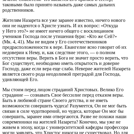
таковыми было принято называть даже самых дальних
родственников.
Жителям Назарета все уже заранее известно, ничего нового
они не надеются о Христе узнать. И их вопрос: «Откуда
у Него это?» не имеет ничего общего с восклицанием
учеников Господа после утишения бури: «Кто же Сей?»
(Мк. 4, 41). Мы не видим у Его соотечественников
предрасположенности к вере. Евангелие ясно говорит об их
недоверии к Нему, и, как следствие этого, — о полном
отсутствии веры. Верить в Бога не значит просто верить, что
Бог существует, необходимо иметь открытость и доверие
Господу, даже если вера еще слаба. Неверие жителей Назарета
является своего рода неодолимой преградой для Господа,
удивляющей Его.
Мы стоим перед лицом страданий Христовых. Велико Его
страдание — сознавать Свое бессилие перед отказом веры.
Быть в любимой стране Своего детства, и не иметь
возможности совершить чудеса! Разумеется, Он не мог быть
связан в силе чудотворений, но чудеса, которые Он мог бы
совершить, заранее ими отвергаются. Разве не похожи наши
современники на жителей Назарета? Конечно, мы уже не
живем в эпоху, когда с университетской кафедры профессора
могли заявлять, что Христос никогда не существовал. Но для