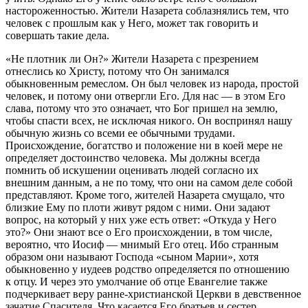
настороженностью. Жители Назарета соблазнялись тем, что
человек с прошлым как у Него, может так говорить и
совершать такие дела.
«Не плотник ли Он?» Жители Назарета с презрением
отнеслись ко Христу, потому что Он занимался
обыкновенным ремеслом. Он был человек из народа, простой
человек, и потому они отвергли Его. Для нас — в этом Его
слава, потому что это означает, что Бог пришел на землю,
чтобы спасти всех, не исключая никого. Он воспринял нашу
обычную жизнь со всеми ее обычными трудами.
Происхождение, богатство и положение ни в коей мере не
определяет достоинство человека. Мы должны всегда
помнить об искушении оценивать людей согласно их
внешним данным, а не по тому, что они на самом деле собой
представляют. Кроме того, жителей Назарета смущало, что
близкие Ему по плоти живут рядом с ними. Они задают
вопрос, на который у них уже есть ответ: «Откуда у Него
это?» Они знают все о Его происхождении, в том числе,
вероятно, что Иосиф — мнимый Его отец. Ибо странным
образом они называют Господа «сыном Марии», хотя
обыкновенно у иудеев родство определяется по отношению
к отцу. И через это умолчание об отце Евангелие также
подчеркивает веру ранне-христианской Церкви в девственное
зачатие Спасителя. Что касается Его братьев и сестер,