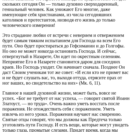
скольких сегодня Он — только духовно сверходаренный,
гениальный человек. Как унижают Его многие, даже
именующие себя христианами, из числа сегодняшних
католиков и протестантов, низводя его жизнь до только
человеческого измерения!
Это страдание любви от встречи с неверием и отвержением
будет самым тяжким испытанием для Господа на всем Его
пути. Оно будет простираться до Гефсимании и до Голгофы.
Но оно не может никогда остановить Господа. И сейчас,
отвергнутый в Назарете, Он идет по окрестным селениям.
Неприятие Его в Назарете становится даром для соседних
краев. Но Господь уходит. Он начинает сначала. Позднее Он
даст Своим ученикам тот же совет: «И если кто не примет вас
и не будет слушать вас, то, выходя оттуда, отрясите прах от
ног ваших, во свидетельство на них» (Мк. 6, 11).
Главное в нашей духовной жизни, может быть, вовсе не
успех. «Бог не требует от нас успеха, — говорит святой Иоанн
Златоуст, — но труда». Очень важно уметь восстать после
поражения. Не отождествить себя с поражением. Уметь
извлечь из него уроки. Поражения научают нас смирению.
Святые отцы говорят, что мы должны как Предтеча только
уготовлять пути Господу. И есть вещи, которые могут увидеть
только глаза, промытые слезами. Придет время, когда мы