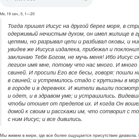
Мк, 19 зач., 5, 1—20
Тогда пришел Иисус на другой берег моря, в ст
одержимый нечистым духом, он имел жилище в гр
цепями, но разрывал цепи и разбивал оковы, и ни
увидев же Иисуса издалека, прибежал и поклонил
заклинаю Тебя Богом, не мучь меня! Ибо Иисус ск
легион имя мне, потому что нас много. И много
свиней. И просили Его все бесы, говоря: пошли 
в свиней; и устремилось стадо с крутизны в мор
в городе и в деревнях. И жители вышли посмотр
и одет, и в здравом уме; и устрашились. Видевш
чтобы отошел от пределов их. И когда Он вошел 
домой к своим и расскажи им, что сотворил с т
с ним Иисус; и все дивились.
Мы живем в мире, где все более ощущается присутствие диавола. 