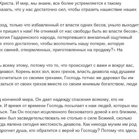
риста. И мир, мы знаем, все более устремляется к такому
казать, что у нас достаточно сил, чтобы отразить нашествие наших
род, только что избавленный от власти одних бесов, уныло выходит
и пришел к нам! Не отнимай от нас свободы быть во власти бесов».
хология Гадаринского народа, потерпевшего внезапный ощутимый
е этого достаточно, чтобы восполнить нашу потерю, которую
ших свиней, откормленных, приготовленных на продажу?» На
всему этому, потому что то, что происходит с вами и вокруг вас,
диавол. Корень всех зол, всех грехов, власть диавола над душами
считаться со своими грехами, Господь тотчас же даровал бы им
азаться от своих грехов вместе со своим мнимым богатством, люди
 кончиной мира, Он дает надежду спасения всякому, кто не
м. И время от времени Господь посылает к нам людей, которых мы
ься. Так Он послал исцеленного бесноватого домой к его близким,
лжен был засвидетельствовать не столько о силе Божией, сколько
да явлена сегодня жестокость диавола. Как никогда мучим им род
огнет душа, кто обратится с верой ко Господу? Потому что здесь