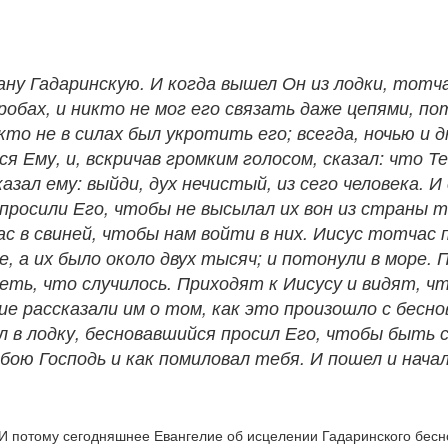
рану Гадаринскую. И когда вышел Он из лодки, тот
обах, и никто не мог его связать даже цепями, по
кто не в силах был укротить его; всегда, ночью и дн
ся Ему, и, вскричав громким голосом, сказал: что 
азал ему: выйди, дух нечистый, из сего человека. И
 просили Его, чтобы не высылал их вон из страны 
нас в свиней, чтобы нам войти в них. Иисус тотчас 
е, а их было около двух тысяч; и потонули в море.
еть, что случилось. Приходят к Иисусу и видят, ч
ие рассказали им о том, как это произошло с бесно
в лодку, бесновавшийся просил Его, чтобы быть с Н
обою Господь и как помиловал тебя. И пошел и нач
И потому сегодняшнее Евангелие об исцелении Гадаринского бесно