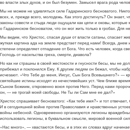
во власти злых духов, и он был безумен. Замысел врага рода чело
Мы не можем не удивляться силе Гадаринского бесноватого. Никто н
всех, и, прежде всего, молодежь. Как этого достигнуть? Он знает
законы совести и стыда люди ощущали как цепи и оковы, которые м
о Гадаринском бесноватом, что он мог жить только в гробах. Для 
Мы видим, что Христос, спасая души от власти сатаны, спасает ж
жуткая картина ада на земле предстает перед нами! Всегда, днем и
степени определяет отпадение от Бога. Что есть человек, когда св
Господь от насильства греха, смерти, диавола?
Но как ни страшны в своей жестокости и гнусности бесы, мы не до
прибежал и поклонился Ему. К другим людям он бежал, чтобы набро
исчезают. «Что Тебе до меня, Иисус, Сын Бога Всевышнего?» — кр
святейшие истины исходят из нечестивейших уст. Чем ближе время
Сыном Божиим, откровенно воюя против Него. Перед нами пророчес
он, — не трогай моей свободы. Не Ты ли Сам мне ее дал?»
Христос спрашивает бесноватого: «Как тебе имя?» и тот отвечает,
И в сегодняшней войне против Православия и нравственных устое
войны небесной. Одновременно организуются легионы враждебных 
использовать легионы, в буквальном смысле, мировой военной сил
«Нас много», — хвастаются бесы, и в этих их словах вдруг начинае