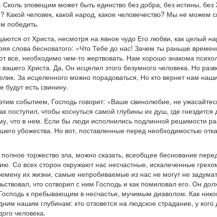
Сколь зловещим может быть единство без добра, без истины, без Х
м? Какой человек, какой народ, какое человечество? Мы не можем с
ем победить.
аются от Христа, несмотря на явное чудо Его любви, как целый на
оряя слова бесноватого: «Что Тебе до нас! Зачем ты раньше времен
твуют все, необходимо чем-то жертвовать. Нам хорошо знакома пси
вашего Христа. Да, Он исцелил этого безумного человека. Но разв
 велик. За исцеленного можно порадоваться, Но кто вернет нам на
е будут есть свинину.
этим событием, Господь говорит: «Ваше свинолюбие, не ужасайтесь 
к поступил, чтобы коснуться самой глубины их душ, где гнездится 
у, что в нем. Если бы люди исполнились подлинной решимости рас
нашего убожества. Но вот, поставленные перед необходимостью отк
 полное торжество зла, можно сказать, всеобщее беснование перед
ию. Со всех сторон окружают нас несчастные, искалеченные грехо
ремену их жизни, самые непробиваемые из нас не могут не задумат
ельствовал, что сотворил с ним Господь и как помиловал его. Он до
 Господь к пребывающим в несчастье, мучимым диаволом. Как никог
м нашим глубинам: кто отзовется на людское страдание, у кого др
дого человека.