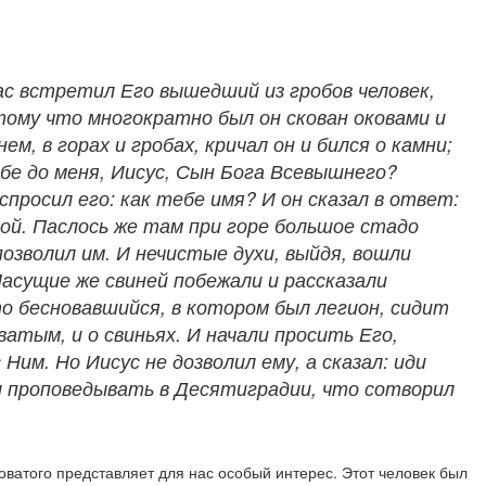
час встретил Его вышедший из гробов человек,
тому что многократно был он скован оковами и
ем, в горах и гробах, кричал он и бился о камни;
Тебе до меня, Иисус, Сын Бога Всевышнего?
 спросил его: как тебе имя? И он сказал в ответ:
той. Паслось же там при горе большое стадо
позволил им. И нечистые духи, выйдя, вошли
 Пасущие же свиней побежали и рассказали
то бесновавшийся, в котором был легион, сидит
ватым, и о свиньях. И начали просить Его,
им. Но Иисус не дозволил ему, а сказал: иди
ал проповедывать в Десятиградии, что сотворил
ватого представляет для нас особый интерес. Этот человек был