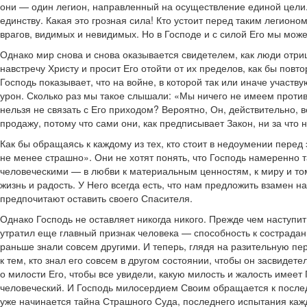
они — один легион, направленный на осуществление единой цели. 
единству. Какая это грозная сила! Кто устоит перед таким легионо
врагов, видимых и невидимых. Но в Господе и с силой Его мы мож
Однако мир снова и снова оказывается свидетелем, как люди отриц
навстречу Христу и просит Его отойти от их пределов, как бы повт
Господь показывает, что на войне, в которой так или иначе учас
урон. Сколько раз мы такое слышали: «Мы ничего не имеем против 
нельзя не связать с Его приходом? Вероятно, Он, действительно,
продажу, потому что сами они, как предписывает Закон, ни за что н
Как бы обращаясь к каждому из тех, кто стоит в недоумении перед 
не менее страшно». Они не хотят понять, что Господь намеренно та
человеческими — в любви к материальным ценностям, к миру и том
жизнь и радость. У Него всегда есть, что нам предложить взамен 
предпочитают оставить своего Спасителя.
Однако Господь не оставляет никогда никого. Прежде чем наступит
утратил еще главный признак человека — способность к сострадан
раньше знали совсем другими. И теперь, глядя на разительную пе
к тем, кто знал его совсем в другом состоянии, чтобы он засвидет
о милости Его, чтобы все увидели, какую милость и жалость имеет
человеческий. И Господь милосердием Своим обращается к последни
уже начинается тайна Страшного Суда, последнего испытания каж