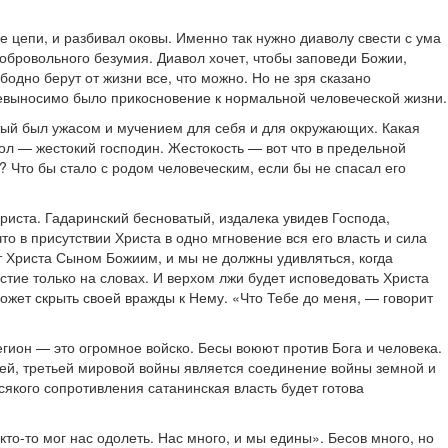
е цепи, и разбивал оковы. Именно так нужно диаволу свести с ума
 добровольного безумия. Диавол хочет, чтобы заповеди Божии,
одно берут от жизни все, что можно. Но не зря сказано
 невыносимо было прикосновение к нормальной человеческой жизни.
ватый был ужасом и мучением для себя и для окружающих. Какая
вол — жестокий господин. Жестокость — вот что в предельной
а? Что бы стало с родом человеческим, если бы не спасал его
Христа. Гадаринский бесноватый, издалека увидев Господа,
о в присутствии Христа в одно мгновение вся его власть и сила
т Христа Сыном Божиим, и мы не должны удивляться, когда
тие только на словах. И верхом лжи будет исповедовать Христа
ожет скрыть своей вражды к Нему. «Что Тебе до меня, — говорит
Легион — это огромное войско. Бесы воюют против Бога и человека.
ей, третьей мировой войны является соединение войны земной и
кого сопротивления сатанинская власть будет готова
кто-то мог нас одолеть. Нас много, и мы едины». Бесов много, но