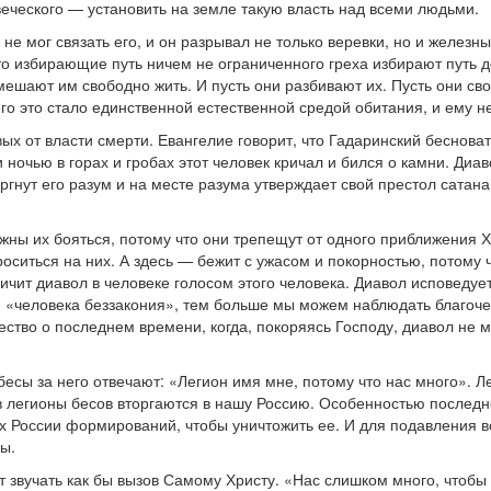
веческого — установить на земле такую власть над всеми людьми.
е мог связать его, и он разрывал не только веревки, но и железны
, что избирающие путь ничем не ограниченного греха избирают путь
ешают им свободно жить. И пусть они разбивают их. Пусть они своб
него это стало единственной естественной средой обитания, и ему
ивых от власти смерти. Евангелие говорит, что Гадаринский бесно
 ночью в горах и гробах этот человек кричал и бился о камни. Диа
ергнут его разум и на месте разума утверждает свой престол сатан
лжны их бояться, потому что они трепещут от одного приближения 
ситься на них. А здесь — бежит с ужасом и покорностью, потому чт
ичит диавол в человеке голосом этого человека. Диавол исповедуе
 «человека беззакония», тем больше мы можем наблюдать благочес
тво о последнем времени, когда, покоряясь Господу, диавол не м
 бесы за него отвечают: «Легион имя мне, потому что нас много». 
в легионы бесов вторгаются в нашу Россию. Особенностью последн
России формирований, чтобы уничтожить ее. И для подавления вся
ы.
т звучать как бы вызов Самому Христу. «Нас слишком много, чтобы 