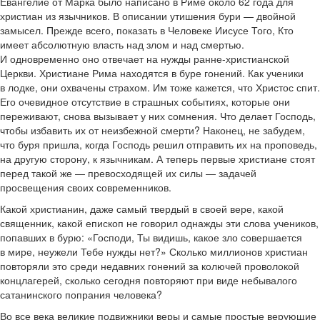
Евангелие от Марка было написано в Риме около 62 года для
христиан из язычников. В описании утишения бури — двойной
замысел. Прежде всего, показать в Человеке Иисусе Того, Кто
имеет абсолютную власть над злом и над смертью.
И одновременно оно отвечает на нужды ранне-христианской
Церкви. Христиане Рима находятся в буре гонений. Как ученики
в лодке, они охвачены страхом. Им тоже кажется, что Христос спит.
Его очевидное отсутствие в страшных событиях, которые они
переживают, снова вызывает у них сомнения. Что делает Господь,
чтобы избавить их от неизбежной смерти? Наконец, не забудем,
что буря пришла, когда Господь решил отправить их на проповедь,
на другую сторону, к язычникам. А теперь первые христиане стоят
перед такой же — превосходящей их силы — задачей
просвещения своих современников.
Какой христианин, даже самый твердый в своей вере, какой
священник, какой епископ не говорил однажды эти слова учеников,
попавших в бурю: «Господи, Ты видишь, какое зло совершается
в мире, неужели Тебе нужды нет?» Сколько миллионов христиан
повторяли это среди недавних гонений за колючей проволокой
концлагерей, сколько сегодня повторяют при виде небывалого
сатанинского попрания человека?
Во все века великие подвижники веры и самые простые верующие