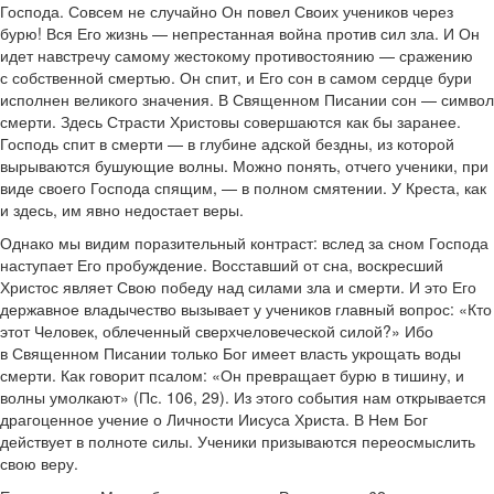
Господа. Совсем не случайно Он повел Своих учеников через
бурю! Вся Его жизнь — непрестанная война против сил зла. И Он
идет навстречу самому жестокому противостоянию — сражению
с собственной смертью. Он спит, и Его сон в самом сердце бури
исполнен великого значения. В Священном Писании сон — символ
смерти. Здесь Страсти Христовы совершаются как бы заранее.
Господь спит в смерти — в глубине адской бездны, из которой
вырываются бушующие волны. Можно понять, отчего ученики, при
виде своего Господа спящим, — в полном смятении. У Креста, как
и здесь, им явно недостает веры.
Однако мы видим поразительный контраст: вслед за сном Господа
наступает Его пробуждение. Восставший от сна, воскресший
Христос являет Свою победу над силами зла и смерти. И это Его
державное владычество вызывает у учеников главный вопрос: «Кто
этот Человек, облеченный сверхчеловеческой силой?» Ибо
в Священном Писании только Бог имеет власть укрощать воды
смерти. Как говорит псалом: «Он превращает бурю в тишину, и
волны умолкают» (Пс. 106, 29). Из этого события нам открывается
драгоценное учение о Личности Иисуса Христа. В Нем Бог
действует в полноте силы. Ученики призываются переосмыслить
свою веру.