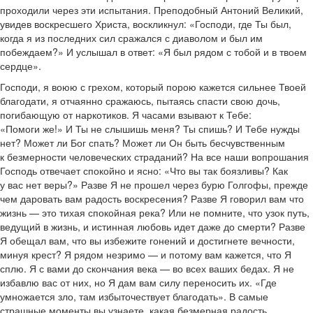
проходили через эти испытания. Преподобный Антоний Великий,
увидев воскресшего Христа, воскликнул: «Господи, где Ты был,
когда я из последних сил сражался с диаволом и был им
побеждаем?» И услышал в ответ: «Я был рядом с тобой и в твоем
сердце».
Господи, я воюю с грехом, который порою кажется сильнее Твоей
благодати, я отчаянно сражаюсь, пытаясь спасти свою дочь,
погибающую от наркотиков. Я часами взывают к Тебе:
«Помоги же!» И Ты не слышишь меня? Ты спишь? И Тебе нужды
нет? Может ли Бог спать? Может ли Он быть бесчувственным
к безмерности человеческих страданий? На все наши вопрошания
Господь отвечает спокойно и ясно: «Что вы так боязливы? Как
у вас нет веры?» Разве Я не прошел через бурю Голгофы, прежде
чем даровать вам радость воскресения? Разве Я говорил вам что
жизнь — это тихая спокойная река? Или не помните, что узок путь,
ведущий в жизнь, и истинная любовь идет даже до смерти? Разве
Я обещал вам, что вы избежите гонений и достигнете вечности,
минуя крест? Я рядом незримо — и потому вам кажется, что Я
сплю. Я с вами до скончания века — во всех ваших бедах. Я не
избавлю вас от них, но Я дам вам силу переносить их. «Где
умножается зло, там избыточествует благодать». В самые
страшные моменты вы узнаете, какая безмерная радость