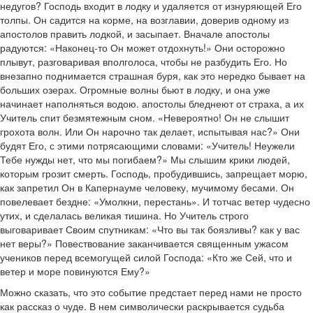
недугов? Господь входит в лодку и удаляется от изнуряющей Его
толпы. Он садится на корме, на возглавии, доверив одному из
апостолов править лодкой, и засыпает. Вначале апостолы
радуются: «Наконец-то Он может отдохнуть!» Они осторожно
плывут, разговаривая вполголоса, чтобы не разбудить Его. Но
внезапно поднимается страшная буря, как это нередко бывает на
больших озерах. Огромные волны бьют в лодку, и она уже
начинает наполняться водою. апостолы бледнеют от страха, а их
Учитель спит безмятежным сном. «Невероятно! Он не слышит
грохота волн. Или Он нарочно так делает, испытывая нас?» Они
будят Его, с этими потрясающими словами: «Учитель! Неужели
Тебе нужды нет, что мы погибаем?» Мы слышим крики людей,
которым грозит смерть. Господь, пробудившись, запрещает морю,
как запретил Он в Капернауме человеку, мучимому бесами. Он
повелевает бездне: «Умолкни, перестань». И тотчас ветер чудесно
утих, и сделалась великая тишина. Но Учитель строго
выговаривает Своим спутникам: «Что вы так боязливы? как у вас
нет веры?» Повествование заканчивается священным ужасом
учеников перед всемогущей силой Господа: «Кто же Сей, что и
ветер и море повинуются Ему?»
Можно сказать, что это событие предстает перед нами не просто
как рассказ о чуде. В нем символически раскрывается судьба