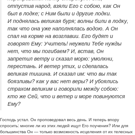
отпустив народ, взяли Его с собою, как Он
был в лодке; с Ним были и другие лодки.
И поднялась великая буря; волны били в лодку,
так что она уже наполнялась водою. А Он
спал на корме на возглавии. Его будят и
говорят Ему: Учитель! неужели Тебе нужды
нет, что мы погибаем? И, встав, Он
запретил ветру и сказал морю: умолкни,
перестань. И ветер утих, и сделалась
великая тишина. И сказал им: что вы так
боязливы? как у вас нет веры? И убоялись
страхом великим и говорили между собою:
кто же Сей, что и ветер и море повинуются
Ему?
Господь устал. Он проповедовал весь день. И теперь впору
спросить: многие ли из этих людей ищут Его поучения? Или для
большинства Он — только возможность исцеления от их телесных