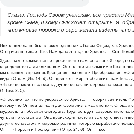
Сказал Господь Своим ученикам: все предано Мн
кроме Сына, и кому Сын хочет открыть. И, обра
что многие пророки и цари желали видеть, что 
Никто никогда не был в таком единении с Богом Отцом, как Христос
Отец истинно знает Его. Нам дано знать, что Христос — Сын Божий
Здесь нам открывается не просто нечто важное о нашей вере, но 
определяется этим единством. Это то, что мы слышим в Евангелии о
мы слышим в праздник Крещения Господня и Преображения: «Сей е
видел Отца» (Ин. 14, 9). Он пришел в мир, чтобы явить нам Бога.
«Никто не может положить другого основания, кроме положенного, 
(1 Тим. 2, 5).
«Спасение тех, кто не уверовал во Христа, — говорит святитель Ф
потому что Он познал их, и дал Свою жизнь «за многих». Снова и 
мудрость, а небесная благодать. Трудность для современного чел
чуть ли не сектантом. Она происходит часто из-за отсутствия лич
другим основателям мировых религий, которые выработало человеч
Он — «Первый и Последний» (Откр. 21, 6). Он — все.