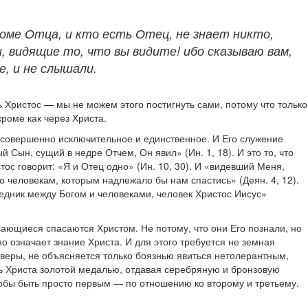
роме Отца, и кто есть Отец, не знает никто,
, видящие то, что вы видите! ибо сказываю вам,
е, и не слышали.
ть Христос — мы не можем этого постигнуть сами, потому что только
кроме как через Христа.
— совершенно исключительное и единственное. И Его служение
Сын, сущий в недре Отчем, Он явил» (Ин. 1, 18). И это то, что
 говорит: «Я и Отец одно» (Ин. 10, 30). И «видевший Меня,
о человекам, которым надлежало бы нам спастись» (Деян. 4, 12).
средник между Богом и человеками, человек Христос Иисус»
сающиеся спасаются Христом. Не потому, что они Его познали, но
но означает знание Христа. И для этого требуется не земная
й веры, не объясняется только боязнью явиться нетолерантным,
ить Христа золотой медалью, отдавая серебряную и бронзовую
тобы быть просто первым — по отношению ко второму и третьему.