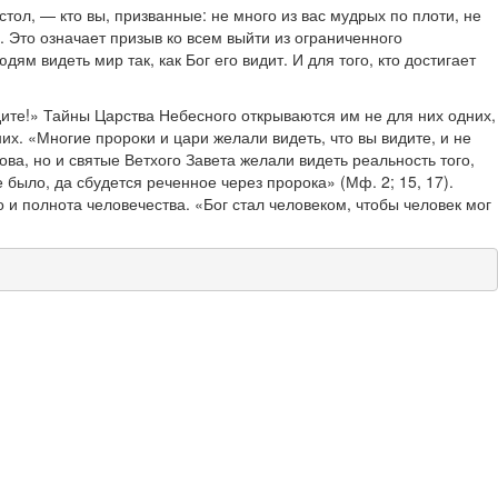
ол, — кто вы, призванные: не много из вас мудрых по плоти, не
. Это означает призыв ко всем выйти из ограниченного
 видеть мир так, как Бог его видит. И для того, кто достигает
идите!» Тайны Царства Небесного открываются им не для них одних,
их. «Многие пророки и цари желали видеть, что вы видите, и не
ва, но и святые Ветхого Завета желали видеть реальность того,
 было, да сбудется реченное через пророка» (Мф. 2; 15, 17).
 и полнота человечества. «Бог стал человеком, чтобы человек мог