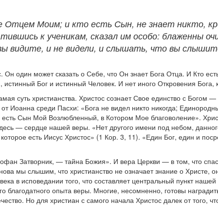
е Отцем Моим; и кто есть Сын, не знает никто, к
тившись к ученикам, сказал им особо: блаженны очи
вы видите, и не видели, и слышать, что вы слышит
. Он один может сказать о Себе, что Он знает Бога Отца. И Кто ес
, истинный Бог и истинный Человек. И нет иного Откровения Бога, 
самая суть христианства. Христос сознает Свое единство с Богом 
т Иоанна среди Пасхи: «Бога не видел никто никогда; Единородный 
сть Сын Мой Возлюбленный, в Котором Мое благоволение». Христос
 Здесь — сердце нашей веры. «Нет другого имени под небом, данног
которое есть Иисус Христос» (1 Кор. 3, 11). «Един Бог, един и по
еофан Затворник, — тайна Божия». И вера Церкви — в том, что спа
снова мы слышим, что христианство не означает знание о Христе, о
овека в исповедании того, что составляет центральный пункт наше
ного благодатного опыта веры. Многие, несомненно, готовы наград
ество. Но для христиан с самого начала Христос далек от того, ч