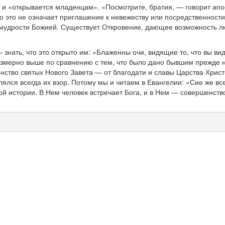
и «открывается младенцам». «Посмотрите, братия, — говорит апост
то это не означает приглашение к невежеству или посредственности
удрости Божией. Существует Откровение, дающее возможность людям
 знать, что это открыто им: «Блаженны очи, видящие то, что вы в
безмерно выше по сравнению с тем, что было дано бывшим прежде н
нство святых Нового Завета — от благодати и славы Царства Христо
лялся всегда их взор. Потому мы и читаем в Евангелии: «Сие же все
й истории. В Нем человек встречает Бога, и в Нем — совершенство