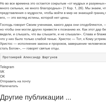
Но во все времена это остается сокрытым «от мудрых и разумных» 
много сильных, не много благородных» (1 Кор. 1, 26). Мы знаем, ч
представления о мудрости, чтобы войти в мир не знающей границ м
его, — это взгляд истины, которой нет цены.
Господь говорит Своим ученикам, какого дара они сподобляются, —
но чтобы они могли других привести к познанию их. Как этот дар 
видели, и слышать, что вы слышите, и не слышали». Слава и блаже
что у них было только слабой тенью. Христос — Тот, к Кому устрем
Христос — исполнение закона и пророков, завершение человеческо
стать Богом», — говорят святые отцы.
Протоиерей Александр Шаргунов
Telegram
VK
OK
Отправить на почту
Напечатать
Другие публикации ...