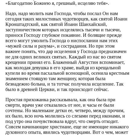
«Благодатию Божиею я, грешный, исцеляю тебя».
Надо, надо молить нам Господа, чтобы послал Он нам
сегодня таких милостивых чудотворцев, как святой Иоанн
Кронштадтский, как святой Иоанн Шанхайский,
заступничеством которых исцелялись тысячи и тысячи,
принося Господу глубокое покаяние. И болящие прежде
всего могут умолить Господа о ниспослании нам этих
«мужей силы и разума», и сострадания. Но при этом
важнее понять, что дар исцеления у Господа предназначен
не для одних великих святых. Каждый из нас во святом
крещении принял его. Блаженный Августин вспоминает,
как молодая девушка в его храме, выйдя из крещальной
купели во время пасхальной всенощной, осенила крестным
знамением стоящую там женщину, которая была
безнадежно больна, и та тотчас получила исцеление. Так
было в древней Церкви, и так происходит сейчас.
Простая прихожанка рассказывала, как она была при
смерти, врачи уже отказались от нее, и часы ее были
сочтены. Но маленькие детки ее, четверо, между прочим,
их было, всю ночь молились со слезами перед иконами, и
под утро она почувствовала вдруг, что смерть отходит.
Совсем начинающие христиане, еще не имеющие никакого
духовного опыта, явились чудотворцами. Вот о чем, может