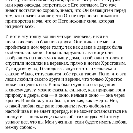
или края одежды, встретиться с Его взглядом. Его уже
знают достаточно хорошо, знают, что Он беззащитен перед
тем, кто плачет и молит, что Он не переносит никакого
притворства и зла, что от Него исходит сила, которая
исцеляет всех.
И вот в эту толпу вошли четыре человека, неся на
носилках своего больного друга. Они никак не могли
пробиться в дом через толпу, так как давка в дверях была
особенно сильной. Тогда по наружной лестнице они
взобрались на плоскую крышу дома, разобрали потолок и
спустили носилки на веревках, прямо к ногам Христовым.
И, видя веру их, Господь взглянул на этого человека и
сказал: «Чадо, отпускаются тебе грехи твои». Ясно, что эти
люди любили своего друга и верили, что только Христос
может исцелить его. У них было чувство сострадания
к своему другу, можно сказать, сильное, как природа: гони
природу в дверь, она — в окно, нельзя в окно — она через
крышу. И любовь у них была, крепкая, как смерть. Нет,
о такой любви еще рано говорить: пусть любовь их
настойчива и не знает преград, и не может остановиться на
полпути — нельзя еще сказать об этих людях: «По тому
узнают все, что вы Мои ученики, если будете иметь любовь
между собою».