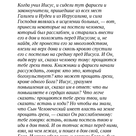
Когда учил Иисус, и сидели тут фарисеи и
законоучители, пришедшие из всех мест
Галилеи и Иудеи и из Иерусалима, и сила
Господня являлась в исцелении больных, — вот,
принесли некоторые на постели человека,
который был расслаблен, и старались внести
его в дом и положить перед Иисусом; и, не
найдя, где пронести его за многолюдством,
влезли на верх дома и сквозь кровлю спустили
его с постелью на средину пред Иисуса. И Он,
видя веру их, сказал человеку тому: прощаются
тебе грехи твои. Книжники и фарисеи начали
рассуждать, говоря: кто это, который
богохульствует? кто может прощать грехи,
кроме одного Бога? Иисус, уразумев
помышления их, сказал им в ответ: что вы
помышляете в сердцах ваших? Что легче
сказать: прощаются тебе грехи твои, или
сказать: встань и ходи? Но чтобы вы знали,
что Сын Человеческий имеет власть на земле
прощать грехи, — сказал Он расслабленному:
тебе говорю: встань, возьми постель твою и
иди в дом твой. И он тотчас встал перед ними,
взял, на чем лежал, и пошел в дом свой, славя