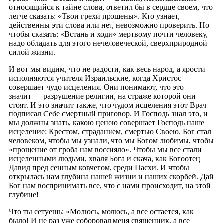
относящийся к тайне слова, ответил бы в сердце своем, что
легче сказать: «Твои грехи прощены». Кто узнает,
действенны эти слова или нет, невозможно проверить. Но
чтобы сказать: «Встань и ходи» мертвому почти человеку,
надо обладать для этого нечеловеческой, сверхприродной
силой жизни.
И вот мы видим, что не радости, как весь народ, а ярости
исполняются учителя Израильские, когда Христос
совершает чудо исцеления. Они понимают, что это
значит — разрушение религии, на страже которой они
стоят. И это значит также, что чудом исцеления этот Врач
подписал Себе смертный приговор. И Господь знал это, и
мы должны знать, какою ценою совершает Господь наше
исцеление: Крестом, страданием, смертью Своею. Бог стал
человеком, чтобы мы узнали, что мы Богом любимы, чтобы
«прощение от гроба нам воссияло». Чтобы мы все стали
исцеленными людьми, хваля Бога и скача, как Богоотец
Давид пред сенным ковчегом, среди Пасхи. И чтобы
открылась нам глубина нашей жизни и наших скорбей. Дай
Бог нам воспринимать все, что с нами происходит, на этой
глубине!
Что ты сетуешь: «Молюсь, молюсь, а все остается, как
было! И не раз уже соборовал меня священник, а все