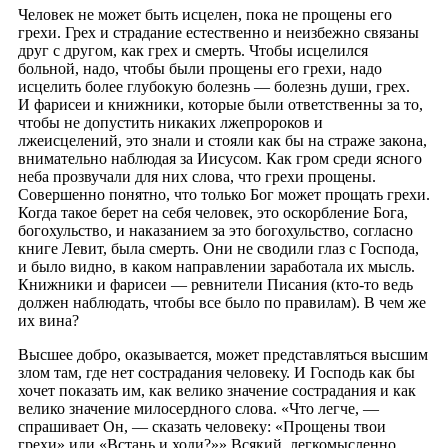
Человек не может быть исцелен, пока не прощены его
грехи. Грех и страдание естественно и неизбежно связаны
друг с другом, как грех и смерть. Чтобы исцелился
больной, надо, чтобы были прощены его грехи, надо
исцелить более глубокую болезнь — болезнь души, грех.
И фарисеи и книжники, которые были ответственны за то,
чтобы не допустить никаких лжепророков и
лжеисцелений, это знали и стояли как бы на страже закона,
внимательно наблюдая за Иисусом. Как гром среди ясного
неба прозвучали для них слова, что грехи прощены.
Совершенно понятно, что только Бог может прощать грехи.
Когда такое берет на себя человек, это оскорбление Бога,
богохульство, и наказанием за это богохульство, согласно
книге Левит, была смерть. Они не сводили глаз с Господа,
и было видно, в каком направлении заработала их мысль.
Книжники и фарисеи — ревнители Писания (кто-то ведь
должен наблюдать, чтобы все было по правилам). В чем же
их вина?
Высшее добро, оказывается, может представляться высшим
злом там, где нет сострадания человеку. И Господь как бы
хочет показать им, как велико значение сострадания и как
велико значение милосердного слова. «Что легче, —
спрашивает Он, — сказать человеку: «Прощены твои
грехи» или «Встань и ходи?»» Всякий, легкомысленно