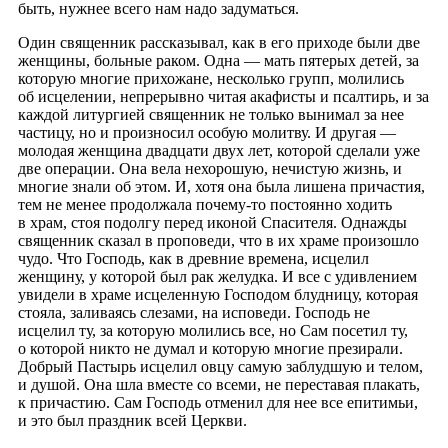
быть, нужнее всего нам надо задуматься.
Один священник рассказывал, как в его приходе были две
женщины, больные раком. Одна — мать пятерых детей, за
которую многие прихожане, несколько групп, молились
об исцелении, непрерывно читая акафисты и псалтирь, и за
каждой литургией священник не только вынимал за нее
частицу, но и произносил особую молитву. И другая —
молодая женщина двадцати двух лет, которой сделали уже
две операции. Она вела нехорошую, нечистую жизнь, и
многие знали об этом. И, хотя она была лишена причастия,
тем не менее продолжала почему-то постоянно ходить
в храм, стоя подолгу перед иконой Спасителя. Однажды
священник сказал в проповеди, что в их храме произошло
чудо. Что Господь, как в древние времена, исцелил
женщину, у которой был рак желудка. И все с удивлением
увидели в храме исцеленную Господом блудницу, которая
стояла, заливаясь слезами, на исповеди. Господь не
исцелил ту, за которую молились все, но Сам посетил ту,
о которой никто не думал и которую многие презирали.
Добрый Пастырь исцелил овцу самую заблудшую и телом,
и душой. Она шла вместе со всеми, не переставая плакать,
к причастию. Сам Господь отменил для нее все епитимьи,
и это был праздник всей Церкви.