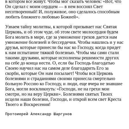
в котором все живут. Чтобы мог сказать человек: «Вот, что
Он сделал с моим сердцем — в нем воссиял Свет
несотворенный! И, полуживое, оно сделалось способным
любить ближнего любовью Божией».
Узнаем тайну молитвы, к которой призывает нас Святая
Церковь, и об этом чуде, об этом свете милосердия будем
Бога молить в мире, где за умножение грехов дается нам
умножение болезней и бессердечия. Чтобы нашлись и у нас
друзья, которые принесли бы нас ко Господу, когда придет
к нам испытание тяжкой болезнью. Чтобы мы сами стали
такими друзьями, которые исполнены решимости других
на себе до конца нести. О, если бы Господь благодатью
Своею научил нас на самом деле благодарить Его за
скорби, которые Он нам посылает! Чтобы вся Церковь
болезнями и страданиями своими принесла смертельно
больную Россию ко Господу, и люди, еще вчера не знавшие
Бога, могли воскликнуть: «Господи, не на грехи мои
смотри, но на веру Церкви». Болезнями святых Твоих
исцели наши болезни, Господи, и открой всем свет Креста
Твоего и Воскресения!
Протоиерей Александр Шаргунов