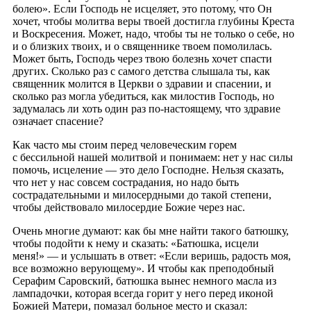
болею». Если Господь не исцеляет, это потому, что Он
хочет, чтобы молитва веры твоей достигла глубины Креста
и Воскресения. Может, надо, чтобы ты не только о себе, но
и о близких твоих, и о священнике твоем помолилась.
Может быть, Господь через твою болезнь хочет спасти
других. Сколько раз с самого детства слышала ты, как
священник молится в Церкви о здравии и спасении, и
сколько раз могла убедиться, как милостив Господь, но
задумалась ли хоть один раз по-настоящему, что здравие
означает спасение?
Как часто мы стоим перед человеческим горем
с бессильной нашей молитвой и понимаем: нет у нас силы
помочь, исцеление — это дело Господне. Нельзя сказать,
что нет у нас совсем сострадания, но надо быть
сострадательными и милосердными до такой степени,
чтобы действовало милосердие Божие через нас.
Очень многие думают: как бы мне найти такого батюшку,
чтобы подойти к нему и сказать: «Батюшка, исцели
меня!» — и услышать в ответ: «Если веришь, радость моя,
все возможно верующему». И чтобы как преподобный
Серафим Саровский, батюшка вынес немного масла из
лампадочки, которая всегда горит у него перед иконой
Божией Матери, помазал больное место и сказал: