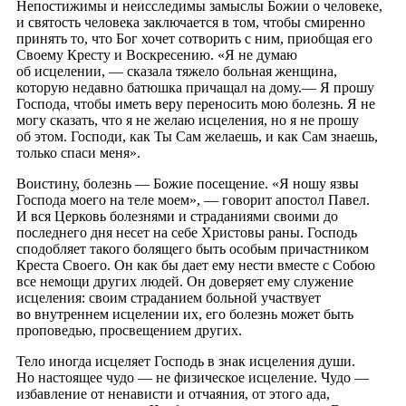
Непостижимы и неисследимы замыслы Божии о человеке,
и святость человека заключается в том, чтобы смиренно
принять то, что Бог хочет сотворить с ним, приобщая его
Своему Кресту и Воскресению. «Я не думаю
об исцелении, — сказала тяжело больная женщина,
которую недавно батюшка причащал на дому.— Я прошу
Господа, чтобы иметь веру переносить мою болезнь. Я не
могу сказать, что я не желаю исцеления, но я не прошу
об этом. Господи, как Ты Сам желаешь, и как Сам знаешь,
только спаси меня».
Воистину, болезнь — Божие посещение. «Я ношу язвы
Господа моего на теле моем», — говорит апостол Павел.
И вся Церковь болезнями и страданиями своими до
последнего дня несет на себе Христовы раны. Господь
сподобляет такого болящего быть особым причастником
Креста Своего. Он как бы дает ему нести вместе с Собою
все немощи других людей. Он доверяет ему служение
исцеления: своим страданием больной участвует
во внутреннем исцелении их, его болезнь может быть
проповедью, просвещением других.
Тело иногда исцеляет Господь в знак исцеления души.
Но настоящее чудо — не физическое исцеление. Чудо —
избавление от ненависти и отчаяния, от этого ада,