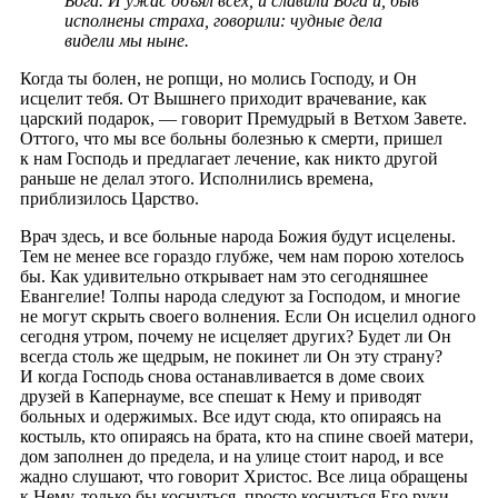
Бога. И ужас объял всех, и славили Бога и, быв
исполнены страха, говорили: чудные дела
видели мы ныне.
Когда ты болен, не ропщи, но молись Господу, и Он
исцелит тебя. От Вышнего приходит врачевание, как
царский подарок, — говорит Премудрый в Ветхом Завете.
Оттого, что мы все больны болезнью к смерти, пришел
к нам Господь и предлагает лечение, как никто другой
раньше не делал этого. Исполнились времена,
приблизилось Царство.
Врач здесь, и все больные народа Божия будут исцелены.
Тем не менее все гораздо глубже, чем нам порою хотелось
бы. Как удивительно открывает нам это сегодняшнее
Евангелие! Толпы народа следуют за Господом, и многие
не могут скрыть своего волнения. Если Он исцелил одного
сегодня утром, почему не исцеляет других? Будет ли Он
всегда столь же щедрым, не покинет ли Он эту страну?
И когда Господь снова останавливается в доме своих
друзей в Капернауме, все спешат к Нему и приводят
больных и одержимых. Все идут сюда, кто опираясь на
костыль, кто опираясь на брата, кто на спине своей матери,
дом заполнен до предела, и на улице стоит народ, и все
жадно слушают, что говорит Христос. Все лица обращены
к Нему, только бы коснуться, просто коснуться Его руки