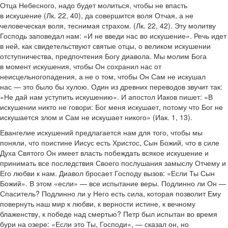
Отца Небесного, надо будет молиться, чтобы не впасть
в искушение (Лк. 22, 40), да совершится воля Отчая, а не
человеческая воля, теснимая страхом. (Лк. 22, 42). Эту молитву
Господь заповедал нам: «И не введи нас во искушение». Речь идет
в ней, как свидетельствуют святые отцы, о великом искушении
отступничества, предпочтения Богу диавола. Мы молим Бога
в момент искушения, чтобы Он сохранил нас от
неисцельногопадения, а не о том, чтобы Он Сам не искушал
нас — это было бы хулою. Один из древних переводов звучит так:
«Не дай нам уступить искушению». И апостол Иаков пишет: «В
искушении никто не говори: Бог меня искушает, потому что Бог не
искушается злом и Сам не искушает никого» (Иак. 1, 13).
Евангелие искушений предлагается нам для того, чтобы мы
поняли, что поистине Иисус есть Христос, Сын Божий, что в силе
Духа Святого Он имеет власть побеждать всякое искушение и
принимать все последствия Своего послушания замыслу Отчему и
Его любви к нам. Диавол бросает Господу вызов: «Если Ты Сын
Божий». В этом «если» — все испытание веры. Подлинно ли Он —
Спаситель? Подлинно ли у Него есть сила, которая позволит Ему
повернуть наш мир к любви, к верности истине, к вечному
блаженству, к победе над смертью? Петр был испытан во время
бури на озере: «Если это Ты, Господи», — сказал он, но