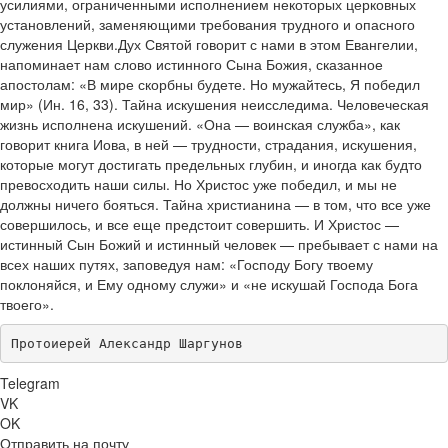
усилиями, ограниченными исполнением некоторых церковных
установлений, заменяющими требования трудного и опасного
служения Церкви.Дух Святой говорит с нами в этом Евангелии,
напоминает нам слово истинного Сына Божия, сказанное
апостолам: «В мире скорбны будете. Но мужайтесь, Я победил
мир» (Ин. 16, 33). Тайна искушения неисследима. Человеческая
жизнь исполнена искушений. «Она — воинская служба», как
говорит книга Иова, в ней — трудности, страдания, искушения,
которые могут достигать предельных глубин, и иногда как будто
превосходить наши силы. Но Христос уже победил, и мы не
должны ничего бояться. Тайна христианина — в том, что все уже
совершилось, и все еще предстоит совершить. И Христос —
истинный Сын Божий и истинный человек — пребывает с нами на
всех наших путях, заповедуя нам: «Господу Богу твоему
поклоняйся, и Ему одному служи» и «не искушай Господа Бога
твоего».
Протоиерей Александр Шаргунов
Telegram
VK
OK
Отправить на почту