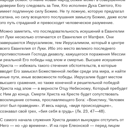
доверии Богу следовать за Тем, Кто исполнен Духа Святого, Кто
имеет подлинную силу Божию. Не ту ложную, которую предлагал
сатана, но силу всецелого послушания замыслу Божию, даже если
это путь страданий и превосходит человеческое разумение.
Можно заметить, что последовательность искушений в Евангелии
от Луки несколько отличается от Евангелия от Матфея. Они
завершаются Иерусалимом, тем Иерусалимом, который в центре
всего Евангелия от Луки. Ибо это место великого последнего
противостояния Господа диаволу, кажущегося поражения Мессии
и реальной Его победы над злом и смертью. Высшее искушение
Христа — избежать такого стечения обстоятельств, в которые
вводит Его замысел Божественной любви среди зла мира, и найти
иные пути, иные возможности победы. Иерусалим будет местом
высшего сражения, но также конечной и решительной победой
Христа над злом — в верности Отцу Небесному, Который пребудет
с Ним до конца. Смерти Христа на Кресте будет сопутствовать
восклицание сотника, прославляющего Бога: «Воистину, Человек
этот был праведник». И весь народ, «видя происходящее»,
сознавал свой грех, «бия себя в грудь» (Лк. 23, 47—48).
С самого начала служения Христа диавол вынужден отступить от
Него — но «до времени». И на горе Елеонской — перед лицом