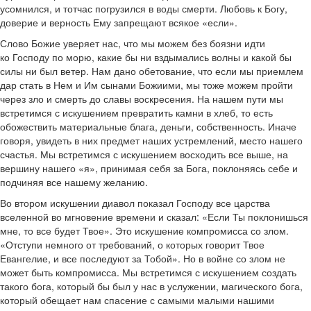
усомнился, и тотчас погрузился в воды смерти. Любовь к Богу,
доверие и верность Ему запрещают всякое «если».
Слово Божие уверяет нас, что мы можем без боязни идти
ко Господу по морю, какие бы ни вздымались волны и какой бы
силы ни был ветер. Нам дано обетование, что если мы приемлем
дар стать в Нем и Им сынами Божиими, мы тоже можем пройти
через зло и смерть до славы воскресения. На нашем пути мы
встретимся с искушением превратить камни в хлеб, то есть
обожествить материальные блага, деньги, собственность. Иначе
говоря, увидеть в них предмет наших устремлений, место нашего
счастья. Мы встретимся с искушением восходить все выше, на
вершину нашего «я», принимая себя за Бога, поклоняясь себе и
подчиняя все нашему желанию.
Во втором искушении диавол показал Господу все царства
вселенной во мгновение времени и сказал: «Если Ты поклонишься
мне, то все будет Твое». Это искушение компромисса со злом.
«Отступи немного от требований, о которых говорит Твое
Евангелие, и все последуют за Тобой». Но в войне со злом не
может быть компромисса. Мы встретимся с искушением создать
такого бога, который бы был у нас в услужении, магического бога,
который обещает нам спасение с самыми малыми нашими