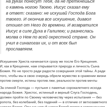
на руках понесут Тебя, да не преткнешься
о камень ногою Твоею. Иисус сказал ему
в ответ: сказано: не искушай Господа Бога
твоего. И окончив все искушение, диавол
отошел от Него до времени. И возвратился
Иисус в силе Духа в Галилею; и разнеслась
молва о Нем по всей окрестной стране. Он
учил в синагогах их, и от всех был
прославляем.
Искушение Христа начинается сразу же после Его Крещения.
И, как в Крещении, нам открывается природа и личность Сына
Божия. Но не просто ради радости созерцания этой тайны. А ради
того, чтобы мы в свою очередь обрели мужество в сражении жизни
против смерти, истины против лжи, реальности против мечты
За спиной Господа — пустыня с памятью сорокалетнего исхода
народа Божия. Христос, истинный и верный Слуга Господень,
должен пройти по Своему человечеству через испытания — без
ропота, без колебаний, без падений — в отличие от ветхозаветного
народа Божия. Отныне новый народ Божий может в совершенном