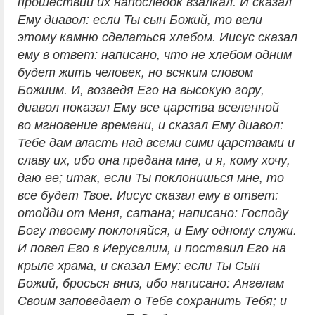
прошествии их напоследок взалкал. И сказал
Ему диавол: если Ты сын Божий, то вели
этому камню сделаться хлебом. Иисус сказал
ему в ответ: написано, что не хлебом одним
будет жить человек, но всяким словом
Божиим. И, возведя Его на высокую гору,
диавол показал Ему все царства вселенной
во мгновение времени, и сказал Ему диавол:
Тебе дам власть над всеми сими царствами и
славу их, ибо она предана мне, и я, кому хочу,
даю ее; итак, если Ты поклонишься мне, то
все будет Твое. Иисус сказал ему в ответ:
отойди от Меня, сатана; написано: Господу
Богу твоему поклоняйся, и Ему одному служи.
И повел Его в Иерусалим, и поставил Его на
крыле храма, и сказал Ему: если Ты Сын
Божий, бросься вниз, ибо написано: Ангелам
Своим заповедает о Тебе сохранить Тебя; и