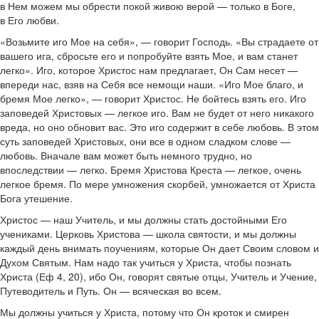
в Нем можем мы обрести покой живою верой — только в Боге,
в Его любви.
«Возьмите иго Мое на себя», — говорит Господь. «Вы страдаете от
вашего ига, сбросьте его и попробуйте взять Мое, и вам станет
легко». Иго, которое Христос нам предлагает, Он Сам несет —
впереди нас, взяв на Себя все немощи наши. «Иго Мое благо, и
бремя Мое легко», — говорит Христос. Не бойтесь взять его. Иго
заповедей Христовых — легкое иго. Вам не будет от него никакого
вреда, но оно обновит вас. Это иго содержит в себе любовь. В этом
суть заповедей Христовых, они все в одном сладком слове —
любовь. Вначале вам может быть немного трудно, но
впоследствии — легко. Бремя Христова Креста — легкое, очень
легкое бремя. По мере умножения скорбей, умножается от Христа
Бога утешение.
Христос — наш Учитель, и мы должны стать достойными Его
учениками. Церковь Христова — школа святости, и мы должны
каждый день внимать поучениям, которые Он дает Своим словом и
Духом Святым. Нам надо так учиться у Христа, чтобы познать
Христа (Еф 4, 20), ибо Он, говорят святые отцы, Учитель и Учение,
Путеводитель и Путь. Он — всяческая во всем.
Мы должны учиться у Христа, потому что Он кроток и смирен