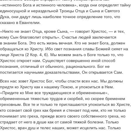
«истинного Бога и истинного человека», когда они определят тайну
единосущной и нераздельной Троицы Отца и Сына и Святого
Духа, они дадут лишь наиболее точное определение того, что
сказано в Евангелии.
«Никто не знает Отца, кроме Сына, — говорит Христос, — и тех,
кому Сын благоволит открыть». Счастье людей заключается
в знании Бога. Это есть жизнь вечная. Кто не знает Бога, должен
обращаться ко Христу. Ибо свет познания славы Божией сияет на
лице Христа (2 Кор. 4, 6). Мы можем знать о Боге только то, что
Христос откроет нам. Существует совершенно иной способ
познания, отличный от обычного, рационального. Бог не
постигается научными доказательствами, Он открывается Сам.
Всех нас зовет Христос Бог, чтобы спасти всех нас. Мы должны
придти ко Христу как к нашему Покою, и упокоиться в Нем.
«Придите ко Мне все труждающиеся и обремененные»,
обремененные тяжестью трудов и скорбей, но скорее бременем
греховным. Все те и только те приглашаются упокоиться во Христе,
кто сознает свой грех как бремя и стенает под ним, кто не только
понимает зло греха, прежде всего своего собственного греха, но
страдает от него в душе как от самой тяжкой болезни. Только
Христос, врач душ и телес наших, может исцелить нас. Только