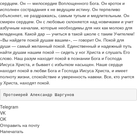
сердцем. Он — милосердие Воплощенного Бога. Он кроток и
исполнен сострадания к не ведущим истину. Он терпеливо
объясняет, не раздражаясь, самым тупым и медлительным. Он
смирен сердцем. Он с любовью склоняется над новичками и учит
азбучным началам, которые необходимы для них как молоко для
младенцев. Какой дар — учиться в такой школе с таким Учителем!
«Вы найдете покой душам вашим», — говорит Он. Покой для
души — самый желанный покой. Единственный и надежный путь
найти душам нашим покой — сидеть у ног Христа и слушать Его
слово. Наш разум находит покой в познании Бога и Господа
Иисуса Христа, и бывает с избытком насыщен. Наше сердце
находит покой в любви Бога и Господа Иисуса Христа, и имеет
полноту жизни, спокойствие и уверенность навеки. Все, кто учится
у Христа, находят покой.
Протоиерей Александр Шаргунов
Telegram
VK
OK
Отправить на почту
Напечатать