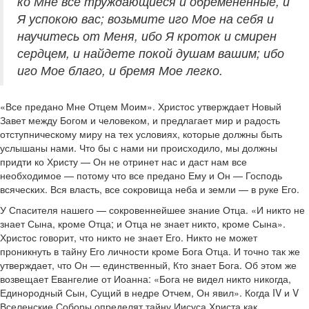
ко Мне все труждающиеся и обремененные, и
Я успокою вас; возьмите иго Мое на себя и
научитесь от Меня, ибо Я кроток и смирен
сердцем, и найдете покой душам вашим; ибо
иго Мое благо, и бремя Мое легко.
«Все предано Мне Отцем Моим». Христос утверждает Новый
Завет между Богом и человеком, и предлагает мир и радость
отступническому миру на тех условиях, которые должны быть
услышаны нами. Что бы с нами ни происходило, мы должны
придти ко Христу — Он не отринет нас и даст нам все
необходимое — потому что все предано Ему и Он — Господь
всяческих. Вся власть, все сокровища неба и земли — в руке Его.
У Спасителя нашего — сокровеннейшее знание Отца. «И никто не
знает Сына, кроме Отца; и Отца не знает никто, кроме Сына».
Христос говорит, что никто не знает Его. Никто не может
проникнуть в тайну Его личности кроме Бога Отца. И точно так же
утверждает, что Он — единственный, Кто знает Бога. Об этом же
возвещает Евангелие от Иоанна: «Бога не видел никто никогда,
Единородный Сын, Сущий в недре Отчем, Он явил». Когда IV и V
Вселенские Соборы определят тайну Иисуса Христа как