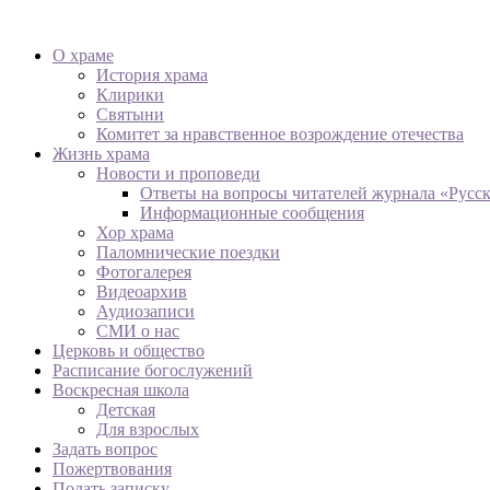
О храме
История храма
Клирики
Святыни
Комитет за нравственное возрождение отечества
Жизнь храма
Новости и проповеди
Ответы на вопросы читателей журнала «Русс
Информационные сообщения
Хор храма
Паломнические поездки
Фотогалерея
Видеоархив
Аудиозаписи
СМИ о нас
Церковь и общество
Расписание богослужений
Воскресная школа
Детская
Для взрослых
Задать вопрос
Пожертвования
Подать записку