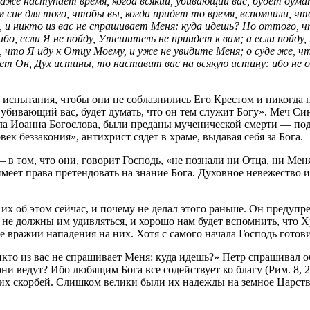
 даже наступает время, когда всякий, убивающий вас, будет дум
 сие для того, чтобы вы, когда придет то время, вспомнили, что
 и никто из вас не спрашивает Меня: куда идешь? Но оттого, чт
бо, если Я не пойду, Утешитель не приидет к вам; а если пойду, 
вде, что Я иду к Отцу Моему, и уже не увидите Меня; о суде же, 
т Он, Дух истины, то наставит вас на всякую истину: ибо не о
 испытания, чтобы они не соблазнились Его Крестом и никогда н
 убивающий вас, будет думать, что он тем служит Богу». Меч Си
ола Иоанна Богослова, были преданы мученической смерти — под
ек беззакония», антихрист сядет в храме, выдавая себя за Бога.
том, что они, говорит Господь, «не познали ни Отца, ни Меня»
меет права претендовать на знание Бога. Духовное невежество 
х об этом сейчас, и почему не делал этого раньше. Он предупре
 не должны им удивляться, и хорошо нам будет вспомнить, что Хр
е вражии нападения на них. Хотя с самого начала Господь готов
то из вас не спрашивает Меня: куда идешь?» Петр спрашивал об
ни ведут? Ибо любящим Бога все содействует ко благу (Рим. 8, 2
их скорбей. Слишком велики были их надежды на земное Царство