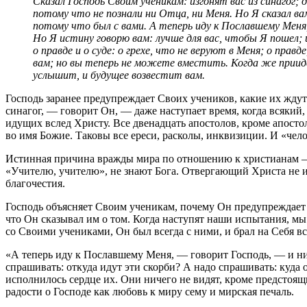
Сказал Господь Своим ученикам: изгонят вас из синагог;
потому что не познали ни Отца, ни Меня. Но Я сказал вам
потому что был с вами. А теперь иду к Пославшему Меня,
Но Я истину говорю вам: лучше для вас, чтобы Я пошел; и
о правде и о суде: о грехе, что не веруют в Меня; о пра
вам; но вы теперь не можете вместить. Когда же прииде
услышит, и будущее возвестит вам.
Господь заранее предупреждает Своих учеников, какие их ждут
синагог, — говорит Он, — даже наступает время, когда всякий,
идущих вслед Христу. Все двенадцать апостолов, кроме апост
во имя Божие. Таковы все ереси, расколы, инквизиции. И «челов
Истинная причина вражды мира по отношению к христианам — в 
«Учителю, учителю», не знают Бога. Отвергающий Христа не и
благочестия.
Господь объясняет Своим ученикам, почему Он предупреждает и
что Он сказывал им о том. Когда наступят наши испытания, мы
со Своими учениками, Он был всегда с ними, и брал на Себя вс
«А теперь иду к Пославшему Меня, — говорит Господь, — и ник
спрашивать: откуда идут эти скорби? А надо спрашивать: куда о
исполнилось сердце их. Они ничего не видят, кроме предстоящ
радости о Господе как любовь к миру сему и мирская печаль.