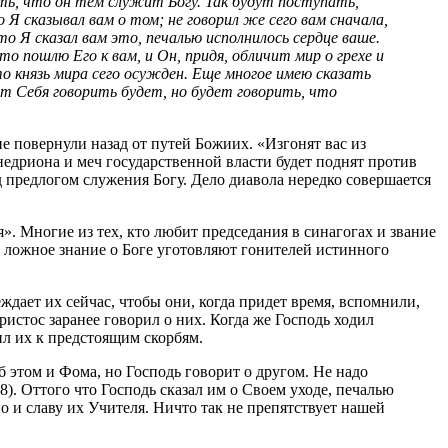
ать, что он тем служит Богу. Так будут поступать,
 Я сказывал вам о том; не говорил же сего вам сначала,
о Я сказал вам это, печалью исполнилось сердце ваше.
то пошлю Его к вам, и Он, придя, обличит мир о грехе и
что князь мира сего осужден. Еще многое имею сказать
т Себя говорить будет, но будет говорить, что
е повернули назад от путей Божиих. «Изгонят вас из
недриона и меч государственной власти будет поднят против
 предлогом служения Богу. Дело диавола нередко совершается
. Многие из тех, кто любит председания в синагогах и звание
и ложное знание о Боге уготовляют гонителей истинного
ждает их сейчас, чтобы они, когда придет время, вспомнили,
истос заранее говорил о них. Когда же Господь ходил
ил их к предстоящим скорбям.
 этом и Фома, но Господь говорит о другом. Не надо
8). Оттого что Господь сказал им о Своем уходе, печалью
 и славу их Учителя. Ничто так не препятствует нашей