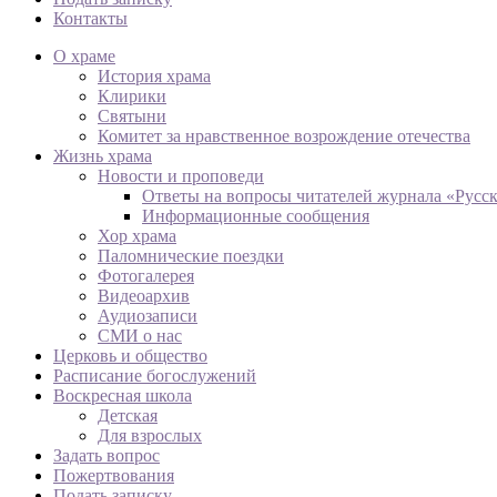
Контакты
О храме
История храма
Клирики
Святыни
Комитет за нравственное возрождение отечества
Жизнь храма
Новости и проповеди
Ответы на вопросы читателей журнала «Русс
Информационные сообщения
Хор храма
Паломнические поездки
Фотогалерея
Видеоархив
Аудиозаписи
СМИ о нас
Церковь и общество
Расписание богослужений
Воскресная школа
Детская
Для взрослых
Задать вопрос
Пожертвования
Подать записку