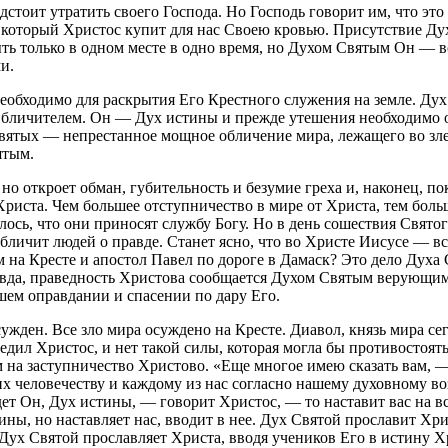
стоит утратить своего Господа. Но Господь говорит им, что это 
, который Христос купит для нас Своею кровью. Присутствие Д
ыть только в одном месте в одно время, но Духом Святым Он — в
и.
обходимо для раскрытия Его Крестного служения на земле. Дух С
Обличителем. Он — Дух истины и прежде утешения необходимо о
святых — непрестанное мощное обличение мира, лежащего во зле
ятым.
 но откроет обман, губительность и безумие греха и, наконец, п
иста. Чем большее отступничество в мире от Христа, тем больш
алось, что они приносят службу Богу. Но в день сошествия Свят
обличит людей о правде. Станет ясно, что во Христе Иисусе — вс
на Кресте и апостол Павел по дороге в Дамаск? Это дело Духа 
равда, праведность Христова сообщается Духом Святым верующим
ашем оправдании и спасении по дару Его.
сужден. Все зло мира осуждено на Кресте. Диавол, князь мира се
едил Христос, и нет такой силы, которая могла бы противостоят
 на заступничество Христово. «Еще многое имею сказать вам, —
х человечеству и каждому из нас согласно нашему духовному во
ет Он, Дух истины, — говорит Христос, — то наставит вас на в
ны, но наставляет нас, вводит в нее. Дух Святой прославит Хри
 Дух Святой прославляет Христа, вводя учеников Его в истину Х