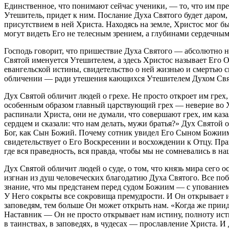
Единственное, что понимают сейчас ученики, — то, что им пред
Утешитель, придет к ним. Послание Духа Святого будет даром
присутствием в ней Христа. Находясь на земле, Христос мог б
могут видеть Его не телесным зрением, а глубинами сердечным
Господь говорит, что пришествие Духа Святого — абсолютно не
Святой именуется Утешителем, а здесь Христос называет Его 
евангельской истины, свидетельство о ней жизнью и смертью 
обличении — ради утешения кающихся Утешителем Духом Св
Дух Святой обличит людей о грехе. Не просто откроет им грех,
особенным образом главный царствующий грех — неверие во Хр
распинали Христа, они не думали, что совершают грех, им каз
сердцем и сказали: что нам делать, мужи братья?» Дух Святой 
Бог, как Сын Божий. Почему сотник увидел Его Сыном Божиим 
свидетельствует о Его Воскресении и восхождении к Отцу. П
где вся праведность, вся правда, чтобы мы не сомневались в н
Дух Святой обличит людей о суде, о том, что князь мира сего о
изгнан из душ человеческих благодатию Духа Святого. Все поб
знание, что мы предстанем перед судом Божиим — с упованием
У Него сокрыты все сокровища премудрости. И Он открывает и
заповедям, тем больше Он может открыть нам. «Когда же приид
Наставник — Он не просто открывает нам истину, полноту исти
в таинствах, в заповедях, в чудесах — прославление Христа. И