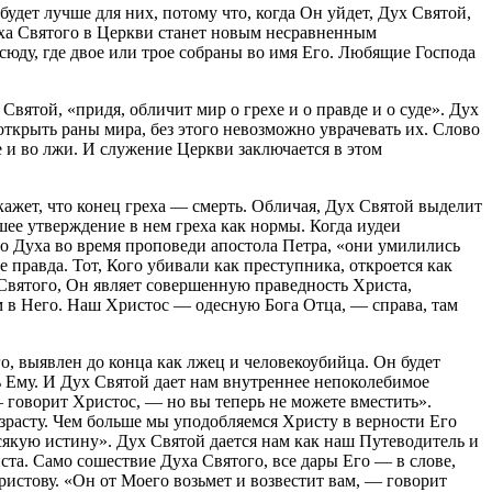
будет лучше для них, потому что, когда Он уйдет, Дух Святой,
уха Святого в Церкви станет новым несравненным
сюду, где двое или трое собраны во имя Его. Любящие Господа
вятой, «придя, обличит мир о грехе и о правде и о суде». Дух
ткрыть раны мира, без этого невозможно уврачевать их. Слово
 и во лжи. И служение Церкви заключается в этом
окажет, что конец греха — смерть. Обличая, Дух Святой выделит
ее утверждение в нем греха как нормы. Когда иудеи
ого Духа во время проповеди апостола Петра, «они умилились
е правда. Тот, Кого убивали как преступника, откроется как
Святого, Он являет совершенную праведность Христа,
 в Него. Наш Христос — одесную Бога Отца, — справа, там
го, выявлен до конца как лжец и человекоубийца. Он будет
ь Ему. И Дух Святой дает нам внутреннее непоколебимое
 говорит Христос, — но вы теперь не можете вместить».
зрасту. Чем больше мы уподобляемся Христу в верности Его
сякую истину». Дух Святой дается нам как наш Путеводитель и
ста. Само сошествие Духа Святого, все дары Его — в слове,
ристову. «Он от Моего возьмет и возвестит вам, — говорит