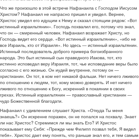
Что же произошло в этой встрече Нафанаила с Господом Иисусом
Христом? Нафанаил не напрасно пришел и увидел. Вернее,
Христос увидел его идущим к Нему и сказал стоящим рядом: «Вот
истинный израильтянин». Господь похвалил его, потому что знал,
что он — смиренный человек. Нафанаил возражает Христу, но
Господь видит его сердце. «Вот истинный израильтянин», «ибо не
все Израиль, кто от Израиля». Но здесь — истинный израильтянин.
Истинный последователь доброго примера богоизбранного
народа. Это был истинный сын праведного Иакова, тот, кто
истинно исповедал веру Израиля, тот, чье исповедание веры было
согласно с его жизнью. Он иудей внутренне, потому он —
христианин. Он тот, в ком нет никакой фальши. Нет ничего лживого
по отношению к людям, тот, кому можно доверять. И нет ничего
лживого по отношению к Богу, искренний в покаянии в своих
грехах. Истинный израильтянин — православный христианин —
чудо Божественной благодати.
Нафанаил с удивлением слушает Христа. «Откуда Ты меня
знаешь?» Он искренне поражен, он не попался на похвалу. Знает
ли нас Христос? Стремимся ли мы знать Его? И Христос
показывает ему Себя: «Прежде чем Филипп позвал тебя, Я видел
тебя». Христос дает ему понять, что раньше знал его, и тем самым