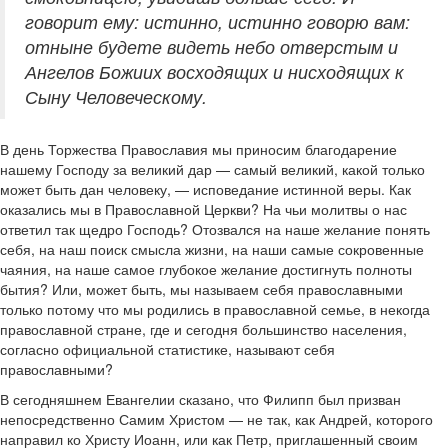
говорит ему: истинно, истинно говорю вам:
отныне будете видеть небо отверстым и
Ангелов Божиих восходящих и нисходящих к
Сыну Человеческому.
В день Торжества Православия мы приносим благодарение
нашему Господу за великий дар — самый великий, какой только
может быть дан человеку, — исповедание истинной веры. Как
оказались мы в Православной Церкви? На чьи молитвы о нас
ответил так щедро Господь? Отозвался на наше желание понять
себя, на наш поиск смысла жизни, на наши самые сокровенные
чаяния, на наше самое глубокое желание достигнуть полноты
бытия? Или, может быть, мы называем себя православными
только потому что мы родились в православной семье, в некогда
православной стране, где и сегодня большинство населения,
согласно официальной статистике, называют себя
православными?
В сегодняшнем Евангелии сказано, что Филипп был призван
непосредственно Самим Христом — не так, как Андрей, которого
направил ко Христу Иоанн, или как Петр, приглашенный своим