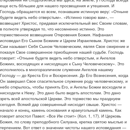
еще есть бóльшее для нашего просвещения и утешения. И
Господь обращается ко всем, познавшим истинную веру: «Отныне
будете видеть небо отверстым». «Истинно говорю вам», —
возвещает Христос, придавая исключительный вес Своим словам,
в полноте утверждая то, что несомненно истинно. Это
торжественное возвещение Откровения Божия. Нафанаил
исповедал Его Сыном Божиим и Царем Израилевым. Христос же
Сам называет Себя Сыном Человеческим, являя Свое смирение и
показуя Свое совершенное приобщение нашей судьбе. Господь
говорит: «Отныне будете видеть небо отверстым, и Ангелов
Божиих, восходящих и нисходящих к Сыну Человеческому». Это
исполнилось в многоразличном служении Ангелов нашему
Господу — до Креста Его и Воскресения. До Его Вознесения, когда
Он завершил Свое спасительное служение роду человеческому, и
небо открылось, чтобы принять Его, и Ангелы Божии восходили и
нисходили к Нему. Это дано было видеть апостолам. Это дано
зреть всей апостольской Церкви. Это торжество мы празднуем
сегодня. Всякий дар совершенный нисходит свыше. Христос —
начало и конец, камень основания и краеугольный камень. Как
говорит апостол Павел: «Все Им стоит» (Кол. 1, 17). И Церковь
Божия, по слову преподобного Силуана, крепка святою мыслью и
терпением. Вот ответ о значении чистоты нашего исповедания —