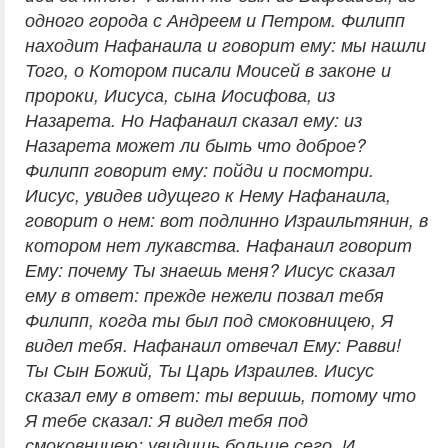
одного города с Андреем и Петром. Филипп
находит Нафанаила и говорит ему: мы нашли
Того, о Котором писали Моисей в законе и
пророки, Иисуса, сына Иосифова, из
Назарета. Но Нафанаил сказал ему: из
Назарета может ли быть что доброе?
Филипп говорит ему: пойди и посмотри.
Иисус, увидев идущего к Нему Нафанаила,
говорит о нем: вот подлинно Израильтянин, в
котором нет лукавства. Нафанаил говорит
Ему: почему Ты знаешь меня? Иисус сказал
ему в ответ: прежде нежели позвал тебя
Филипп, когда ты был под смоковницею, Я
видел тебя. Нафанаил отвечал Ему: Равви!
Ты Сын Божий, Ты Царь Израилев. Иисус
сказал ему в ответ: ты веришь, потому что
Я тебе сказал: Я видел тебя под
смоковницею; увидишь больше сего. И