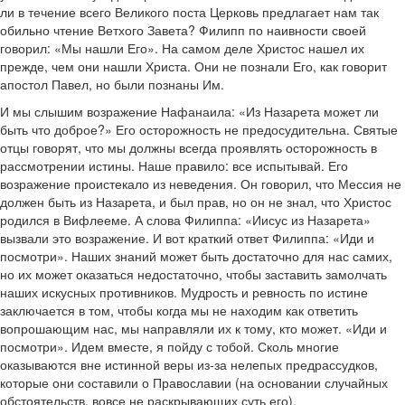
ли в течение всего Великого поста Церковь предлагает нам так
обильно чтение Ветхого Завета? Филипп по наивности своей
говорил: «Мы нашли Его». На самом деле Христос нашел их
прежде, чем они нашли Христа. Они не познали Его, как говорит
апостол Павел, но были познаны Им.
И мы слышим возражение Нафанаила: «Из Назарета может ли
быть что доброе?» Его осторожность не предосудительна. Святые
отцы говорят, что мы должны всегда проявлять осторожность в
рассмотрении истины. Наше правило: все испытывай. Его
возражение проистекало из неведения. Он говорил, что Мессия не
должен быть из Назарета, и был прав, но он не знал, что Христос
родился в Вифлееме. А слова Филиппа: «Иисус из Назарета»
вызвали это возражение. И вот краткий ответ Филиппа: «Иди и
посмотри». Наших знаний может быть достаточно для нас самих,
но их может оказаться недостаточно, чтобы заставить замолчать
наших искусных противников. Мудрость и ревность по истине
заключается в том, чтобы когда мы не находим как ответить
вопрошающим нас, мы направляли их к тому, кто может. «Иди и
посмотри». Идем вместе, я пойду с тобой. Сколь многие
оказываются вне истинной веры из-за нелепых предрассудков,
которые они составили о Православии (на основании случайных
обстоятельств, вовсе не раскрывающих суть его).