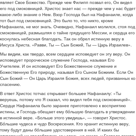
являет Свое Божество. Прежде чем Филипп позвал его, Он видел
его под смоковницей. Христос знает нас — прежде чем у нас будет
какое-либо знание о Нем. Взор Господа был на Нафанаиле, когда
тот был под смоковницей. Это было то, что никто, кроме
Нафанаила, не мог знать. Очевидно, Нафанаил молился, стоя под
смоковницей, размышляя о тайне грядущего Мессии, и сердца его
коснулась небесная благодать. Так он обрел истинную веру в
Иисуса Христа. «Равви, Ты — Сын Божий, Ты — Царь Израилев».
Мы видим, как твердо, всем сердцем исповедует он эту веру. Он
исповедует пророческое служение Господа, называя Его
Учителем. И он исповедует Его Божественное служение и
Божественную Его природу, называя Его Сыном Божиим. Если Он
Сын Божий — Он Царь Израиля Божия, всех людей, призванных ко
спасению.
В ответ Христос тотчас открывает большее Нафанаилу: «Ты
веруешь, потому что Я сказал, что видел тебя под смоковницей».
Сердце Нафанаила было заранее приготовлено к восприятию
истины, и Господь обещает ему бóльшую благодать в утверждении
в истинной вере. «Больше этого увидишь», — говорит Христос.
Бóльшие чудеса и чудо Воскресения. Кто хранит истинную веру,
тому будут даны бóльшие удостоверения в ней. И каких бы
откровений ни сподоблялись мы здесь, на земле, у Господа всегда