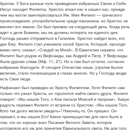
братом. У Бога разные пути приведения избранных Своих к Себе.
Иисус находит Филиппа. Христос искал нас и нашел нас, прежде
чем мы могли заинтересоваться Им. Имя Филипп — греческого
происхождения, употребительное среди язычников, но Христос не
меняет его имени. Он был призван на следующий день. Когда речь
идет о деле Божием, мы не должны потерять ни единого дня.
Господь решил отправиться в Галилею. Христос найдет всех, кто
дан Ему. Филипп стал учеником силой Христа, Который, проходя
мимо него, сказал: «Следуй за Мной». В Евангелии сказано, что
Филипп был родом из Вифсаиды, как Андрей и Петр. У Вифсаиды
была дурная слава (Мф. 11, 21). Но и там был остаток, согласно
избранию благодати. И сегодня Отечество наше, утратив былое
величие, стало посмешищем в глазах многих. Но у Господа везде
есть Свои люди.
Нафанаил был приведен ко Христу Филиппом. Хотя Филипп сам
только что узнал Христа, он торопится найти своего друга. Филипп
говорит: «Мы нашли Того, о Ком писали Моисей и пророки». Какую
радость пережил Филипп от встречи со Христом: «Мы нашли Того,
Кого так долго желали увидеть»! Наконец-то, Он пришел, Он
пришел, и мы нашли Его! Какое преимущество для него было в
том, что он хорошо знал Писание Ветхого Завета, которое
уготовляло его ум для принятия Евангельского света. Не для того