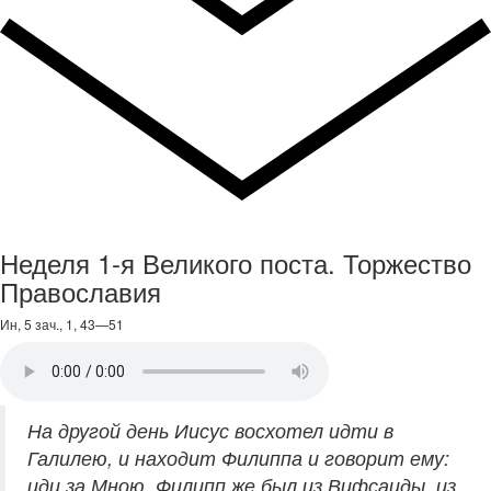
Неделя 1-я Великого поста. Торжество
Православия
Ин, 5 зач., 1, 43—51
На другой день Иисус восхотел идти в
Галилею, и находит Филиппа и говорит ему:
иди за Мною. Филипп же был из Вифсаиды, из