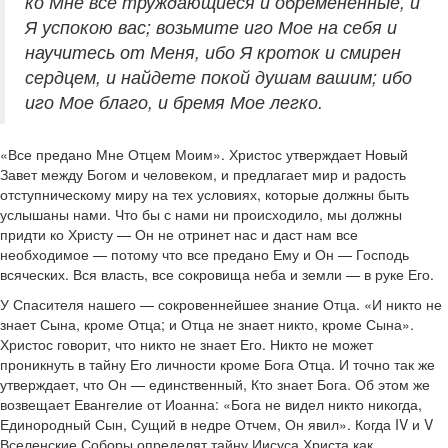
ко Мне все труждающиеся и обремененные, и
Я успокою вас; возьмите иго Мое на себя и
научитесь от Меня, ибо Я кроток и смирен
сердцем, и найдете покой душам вашим; ибо
иго Мое благо, и бремя Мое легко.
«Все предано Мне Отцем Моим». Христос утверждает Новый
Завет между Богом и человеком, и предлагает мир и радость
отступническому миру на тех условиях, которые должны быть
услышаны нами. Что бы с нами ни происходило, мы должны
придти ко Христу — Он не отринет нас и даст нам все
необходимое — потому что все предано Ему и Он — Господь
всяческих. Вся власть, все сокровища неба и земли — в руке Его.
У Спасителя нашего — сокровеннейшее знание Отца. «И никто не
знает Сына, кроме Отца; и Отца не знает никто, кроме Сына».
Христос говорит, что никто не знает Его. Никто не может
проникнуть в тайну Его личности кроме Бога Отца. И точно так же
утверждает, что Он — единственный, Кто знает Бога. Об этом же
возвещает Евангелие от Иоанна: «Бога не видел никто никогда,
Единородный Сын, Сущий в недре Отчем, Он явил». Когда IV и V
Вселенские Соборы определят тайну Иисуса Христа как