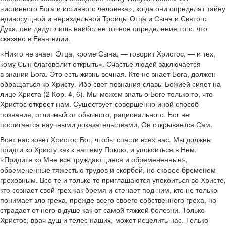
«истинного Бога и истинного человека», когда они определят тайну
единосущной и нераздельной Троицы Отца и Сына и Святого
Духа, они дадут лишь наиболее точное определение того, что
сказано в Евангелии.
«Никто не знает Отца, кроме Сына, — говорит Христос, — и тех,
кому Сын благоволит открыть». Счастье людей заключается
в знании Бога. Это есть жизнь вечная. Кто не знает Бога, должен
обращаться ко Христу. Ибо свет познания славы Божией сияет на
лице Христа (2 Кор. 4, 6). Мы можем знать о Боге только то, что
Христос откроет нам. Существует совершенно иной способ
познания, отличный от обычного, рационального. Бог не
постигается научными доказательствами, Он открывается Сам.
Всех нас зовет Христос Бог, чтобы спасти всех нас. Мы должны
придти ко Христу как к нашему Покою, и упокоиться в Нем.
«Придите ко Мне все труждающиеся и обремененные»,
обремененные тяжестью трудов и скорбей, но скорее бременем
греховным. Все те и только те приглашаются упокоиться во Христе,
кто сознает свой грех как бремя и стенает под ним, кто не только
понимает зло греха, прежде всего своего собственного греха, но
страдает от него в душе как от самой тяжкой болезни. Только
Христос, врач душ и телес наших, может исцелить нас. Только