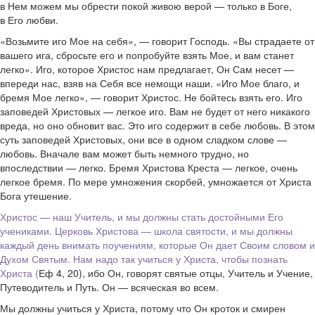
в Нем можем мы обрести покой живою верой — только в Боге,
в Его любви.
«Возьмите иго Мое на себя», — говорит Господь. «Вы страдаете от
вашего ига, сбросьте его и попробуйте взять Мое, и вам станет
легко». Иго, которое Христос нам предлагает, Он Сам несет —
впереди нас, взяв на Себя все немощи наши. «Иго Мое благо, и
бремя Мое легко», — говорит Христос. Не бойтесь взять его. Иго
заповедей Христовых — легкое иго. Вам не будет от него никакого
вреда, но оно обновит вас. Это иго содержит в себе любовь. В этом
суть заповедей Христовых, они все в одном сладком слове —
любовь. Вначале вам может быть немного трудно, но
впоследствии — легко. Бремя Христова Креста — легкое, очень
легкое бремя. По мере умножения скорбей, умножается от Христа
Бога утешение.
Христос — наш Учитель, и мы должны стать достойными Его
учениками. Церковь Христова — школа святости, и мы должны
каждый день внимать поучениям, которые Он дает Своим словом и
Духом Святым. Нам надо так учиться у Христа, чтобы познать
Христа (
Еф 4, 20), ибо Он, говорят святые отцы, Учитель и Учение,
Путеводитель и Путь. Он — всяческая во всем.
Мы должны учиться у Христа, потому что Он кроток и смирен