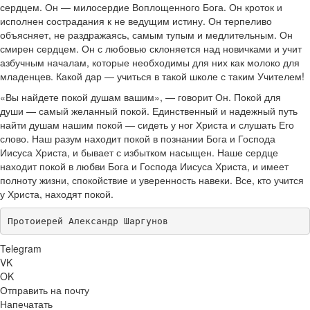
сердцем. Он — милосердие Воплощенного Бога. Он кроток и
исполнен сострадания к не ведущим истину. Он терпеливо
объясняет, не раздражаясь, самым тупым и медлительным. Он
смирен сердцем. Он с любовью склоняется над новичками и учит
азбучным началам, которые необходимы для них как молоко для
младенцев. Какой дар — учиться в такой школе с таким Учителем!
«Вы найдете покой душам вашим», — говорит Он. Покой для
души — самый желанный покой. Единственный и надежный путь
найти душам нашим покой — сидеть у ног Христа и слушать Его
слово. Наш разум находит покой в познании Бога и Господа
Иисуса Христа, и бывает с избытком насыщен. Наше сердце
находит покой в любви Бога и Господа Иисуса Христа, и имеет
полноту жизни, спокойствие и уверенность навеки. Все, кто учится
у Христа, находят покой.
Протоиерей Александр Шаргунов
Telegram
VK
OK
Отправить на почту
Напечатать