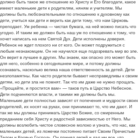
должно быть такое же отношение ко Христу и Его благодати, какое
имеют маленькие дети к родителям, няням и учителям. Мы
должны быть любознательными по отношению к духовному как
дети, учиться как дети и верить как дети тому, что нам Церковь
преподает. Ум ребенка — чистая бумага, на ней можно писать что
угодно. И таким же должен быть наш ум по отношению к тому, что
хочет написать на нем Святой Дух. Дети исполнены доверия.
Ребенок не ждет плохого ни от кого. Он может подружиться с
любым незнакомцем. Он не научился еще подозревать мир во зле.
Он верит в лучшее в других. Мы знаем, как опасно это может быть
для него, особенно в сегодняшнем мире, и потому должны
сознавать, насколько велика наша ответственность за детей. Дети
незлопамятны. Как часто родители бывают несправедливы к своим
детям, но дети зла не помнят. Так что им даже не нужно прощать.
«Прощайте, и простится вам» — таков путь в Царство Небесное.
Дети подчиняются власти, и такими же должны быть мы.
Маленькие дети полностью зависят от попечения и мудрости своих
родителей, их носят на руках, они принимают то, что им дают. И
так же мы должны принимать Царство Божие, со смиренным
преданием себя Христу и радостной зависимостью от Него. Мы
должны возлюбить чистое словесное молоко и узнать, что нас, как
маленьких детей, из ложечки постоянно питает Своим Пречистым
Телом и Кровью Господь. Он принял детей и дал им все, что