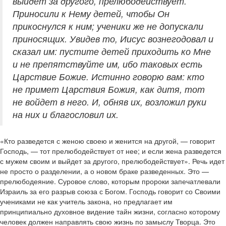
выйдет за другого, прелюбодействует.
Приносили к Нему детей, чтобы Он
прикоснулся к ним; ученики же не допускали
приносящих. Увидев то, Иисус вознегодовал и
сказал им: пустите детей приходить ко Мне
и не препятствуйте им, ибо таковых есть
Царствие Божие. Истинно говорю вам: кто
не примет Царствия Божия, как дитя, тот
не войдет в него. И, обняв их, возложил руки
на них и благословил их.
«Кто разведется с женою своею и женится на другой, — говорит
Господь, — тот прелюбодействует от нее; и если жена разведется
с мужем своим и выйдет за другого, прелюбодействует». Речь идет
не просто о разделении, а о новом браке разведенных. Это —
прелюбодеяние. Суровое слово, которым пророки запечатлевали
Израиль за его разрыв союза с Богом. Господь говорит со Своими
учениками не как учитель закона, но предлагает им
принципиально духовное видение тайн жизни, согласно которому
человек должен направлять свою жизнь по замыслу Творца. Это