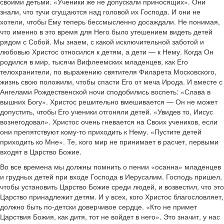
своими детьми. «Ученики же не допускали приносящих». Они
знали, что тучи сгущаются над головой их Господа. И они не
хотели, чтобы Ему теперь бессмысленно досаждали. Не понимая,
что именно в это время для Него было утешением видеть детей
рядом с Собой. Мы знаем, с какой исключительной заботой и
любовью Христос относился к детям, а дети — к Нему. Когда Он
родился в мир, тысячи Вифлеемских младенцев, как Его
телохранители, по выражению святителя Филарета Московского,
жизнь свою положили, чтобы спасти Его от меча Ирода. И вместе с
Ангелами Рождественской ночи сподобились воспеть: «Слава в
вышних Богу». Христос решительно вмешивается — Он не может
допустить, чтобы Его ученики отгоняли детей. «Увидев то, Иисус
вознегодовал». Христос очень гневается на Своих учеников, если
они препятствуют кому-то приходить к Нему. «Пустите детей
приходить ко Мне». Те, кого мир не принимает в расчет, первыми
входят в Царство Божие.
Во все времена мы должны помнить о пении «осанна» младенцев
и грудных детей при входе Господа в Иерусалим. Господь пришел,
чтобы установить Царство Божие среди людей, и возвестил, что это
Царство принадлежит детям. И у всех, кого Христос благословляет,
должно быть по-детски доверчивое сердце. «Кто не примет
Царствия Божия, как дитя, тот не войдет в него». Это значит, у нас