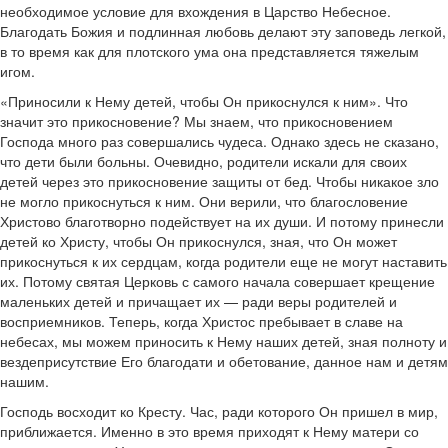
необходимое условие для вхождения в Царство Небесное.
Благодать Божия и подлинная любовь делают эту заповедь легкой,
в то время как для плотского ума она представляется тяжелым
игом.
«Приносили к Нему детей, чтобы Он прикоснулся к ним». Что
значит это прикосновение? Мы знаем, что прикосновением
Господа много раз совершались чудеса. Однако здесь не сказано,
что дети были больны. Очевидно, родители искали для своих
детей через это прикосновение защиты от бед. Чтобы никакое зло
не могло прикоснуться к ним. Они верили, что благословение
Христово благотворно подействует на их души. И потому принесли
детей ко Христу, чтобы Он прикоснулся, зная, что Он может
прикоснуться к их сердцам, когда родители еще не могут наставить
их. Потому святая Церковь с самого начала совершает крещение
маленьких детей и причащает их — ради веры родителей и
восприемников. Теперь, когда Христос пребывает в славе на
небесах, мы можем приносить к Нему наших детей, зная полноту и
вездеприсутствие Его благодати и обетование, данное нам и детям
нашим.
Господь восходит ко Кресту. Час, ради которого Он пришел в мир,
приближается. Именно в это время приходят к Нему матери со