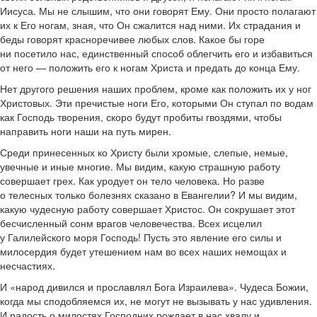
Иисуса. Мы не слышим, что они говорят Ему. Они просто полагают
их к Его ногам, зная, что Он сжалится над ними. Их страдания и
беды говорят красноречивее любых слов. Какое бы горе
ни посетило нас, единственный способ облегчить его и избавиться
от него — положить его к ногам Христа и предать до конца Ему.
Нет другого решения наших проблем, кроме как положить их у ног
Христовых. Эти пречистые ноги Его, которыми Он ступал по водам
как Господь творения, скоро будут пробиты гвоздями, чтобы
направить ноги наши на путь мирен.
Среди принесенных ко Христу были хромые, слепые, немые,
увечные и иные многие. Мы видим, какую страшную работу
совершает грех. Как уродует он тело человека. Но разве
о телесных только болезнях сказано в Евангелии? И мы видим,
какую чудесную работу совершает Христос. Он сокрушает этот
бесчисленный сонм врагов человечества. Всех исцелил
у Галилейского моря Господь! Пусть это явление его силы и
милосердия будет утешением нам во всех наших немощах и
несчастиях.
И «народ дивился и прославлял Бога Израилева». Чудеса Божии,
когда мы сподобляемся их, не могут не вызывать у нас удивления.
И радость о милостях Господних рождает в нас хвалу и