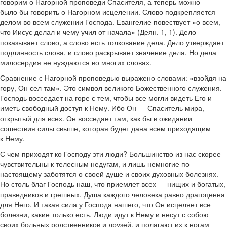
говорим о Нагорной проповеди Спасителя, а теперь можно
было бы говорить о Нагорном исцелении. Слово подкрепляется
делом во всем служении Господа. Евангелие повествует «о всем,
что Иисус делал и чему учил от начала» (Деян. 1, 1). Дело
показывает слово, а слово есть толкование дела. Дело утверждает
подлинность слова, и слово раскрывает значение дела. Но дела
милосердия не нуждаются во многих словах.
Сравнение с Нагорной проповедью выражено словами: «взойдя на
гору, Он сел там». Это символ великого Божественного служения.
Господь восседает на горе с тем, чтобы все могли видеть Его и
иметь свободный доступ к Нему. Ибо Он — Спаситель мира,
открытый для всех. Он восседает там, как бы в ожидании
сошествия силы свыше, которая будет дана всем приходящим
к Нему.
С чем приходят ко Господу эти люди? Большинство из нас скорее
чувствительны к телесным недугам, и лишь немногие по-
настоящему заботятся о своей душе и своих духовных болезнях.
Но столь благ Господь наш, что приемлет всех — нищих и богатых,
праведников и грешных. Душа каждого человека равно драгоценна
для Него. И такая сила у Господа нашего, что Он исцеляет все
болезни, какие только есть. Люди идут к Нему и несут с собою
своих больных родственников и друзей, и полагают их к ногам