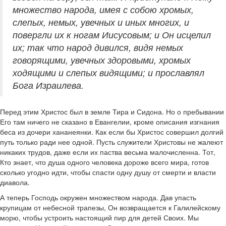
множество народа, имея с собою хромых,
слепых, немых, увечных и иных многих, и
повергли их к ногам Иисусовым; и Он исцелил
их; так что народ дивился, видя немых
говорящими, увечных здоровыми, хромых
ходящими и слепых видящими; и прославлял
Бога Израилева.
Перед этим Христос был в земле Тира и Сидона. Но о пребывании
Его там ничего не сказано в Евангелии, кроме описания изгнания
беса из дочери хананеянки. Как если бы Христос совершил долгий
путь только ради нее одной. Пусть служители Христовы не жалеют
никаких трудов, даже если их паства весьма малочисленна. Тот,
Кто знает, что душа одного человека дороже всего мира, готов
сколько угодно идти, чтобы спасти одну душу от смерти и власти
диавола.
А теперь Господь окружен множеством народа. Дав упасть
крупицам от небесной трапезы, Он возвращается к Галилейскому
морю, чтобы устроить настоящий пир для детей Своих. Мы