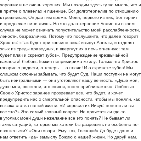
хороших и не очень хороших. Мы находим здесь ту же мысль, что и
в притче о плевелах и пшенице. Бог долготерпелив по отношению
к грешникам, Он дает им время. Меня, первого из них, Бог терпит
и продлевает мне жизнь. Но это долготерпение Божие ни в коем
случае не может означать попустительство моей расслабленности,
лености, безразличию. Потому что послушайте, что далее говорит
Христос: «Так будет при кончине века: изыдут Ангелы, и отделят
злых из среды праведных, и ввергнут их в печь огненную: там
будет плач и скрежет зубов». Предупреждение чрезвычайной
важности! Любовь Божия непримирима ко злу. Только что Христос
говорил о радости, а теперь — о плаче! И о скрежете зубов! Мы
слишком склонны забывать, что будет Суд. Наши поступки не могут
быть нейтральными — они уготовляют нашу вечность. «Душе моя,
душе моя, восстани, что спиши, конец приближается». Любовью
Своею Христос заранее прозревает все, что будет, и хочет
предупредить нас о смертельной опасности, чтобы мы поняли, как
высока ставка нашей жизни. «И спросил их Иисус: поняли ли вы
все это?» Это самый главный вопрос. Не прячется ли где-то
в уголках моей души нежелание все это понять? Не бывает ли
таких ситуаций, которые мы хотели бы разрешить не особенно по-
евангельски? «Они говорят Ему: так, Господи!» Да будет дано и
нам ответить «да» замыслу Божию о нашей жизни. Но даруй нам,