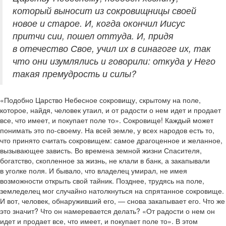
который выносит из сокровищницы своей
новое и старое. И, когда окончил Иисус
притчи сии, пошел оттуда. И, придя
в отечество Свое, учил их в синагоге их, так
что они изумлялись и говорили: откуда у Него
такая премудрость и силы?
«Подобно Царство Небесное сокровищу, скрытому на поле,
которое, найдя, человек утаил, и от радости о нем идет и продает
все, что имеет, и покупает поле то». Сокровище! Каждый может
понимать это по-своему. На всей земле, у всех народов есть то,
что принято считать сокровищем: самое драгоценное и желанное,
вызывающее зависть. Во времена земной жизни Спасителя,
богатство, скопленное за жизнь, не клали в банк, а закапывали
в уголке поля. И бывало, что владелец умирал, не имея
возможности открыть свой тайник. Позднее, трудясь на поле,
земледелец мог случайно натолкнуться на спрятанное сокровище.
И вот, человек, обнаруживший его, — снова закапывает его. Что же
это значит? Что он намеревается делать? «От радости о нем он
идет и продает все, что имеет, и покупает поле то». В этом