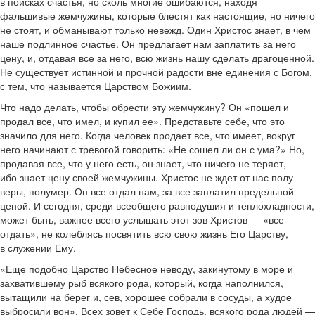
в поисках счастья, но сколь многие ошибаются, находя
фальшивые жемчужины, которые блестят как настоящие, но ничего
не стоят, и обманывают только невежд. Один Христос знает, в чем
наше подлинное счастье. Он предлагает нам заплатить за него
цену, и, отдавая все за него, всю жизнь нашу сделать драгоценной.
Не существует истинной и прочной радости вне единения с Богом,
с тем, что называется Царством Божиим.
Что надо делать, чтобы обрести эту жемчужину? Он «пошел и
продал все, что имел, и купил ее». Представьте себе, что это
значило для него. Когда человек продает все, что имеет, вокруг
него начинают с тревогой говорить: «Не сошел ли он с ума?» Но,
продавая все, что у него есть, он знает, что ничего не теряет, —
ибо знает цену своей жемчужины. Христос не ждет от нас полу-
веры, полумер. Он все отдал нам, за все заплатил предельной
ценой. И сегодня, среди всеобщего равнодушия и теплохладности,
может быть, важнее всего услышать этот зов Христов — «все
отдать», не колеблясь посвятить всю свою жизнь Его Царству,
в служении Ему.
«Еще подобно Царство Небесное неводу, закинутому в море и
захватившему рыб всякого рода, который, когда наполнился,
вытащили на берег и, сев, хорошее собрали в сосуды, а худое
выбросили вон». Всех зовет к Себе Господь, всякого рода людей —