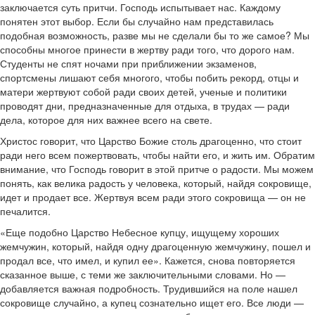
заключается суть притчи. Господь испытывает нас. Каждому
понятен этот выбор. Если бы случайно нам представилась
подобная возможность, разве мы не сделали бы то же самое? Мы
способны многое принести в жертву ради того, что дорого нам.
Студенты не спят ночами при приближении экзаменов,
спортсмены лишают себя многого, чтобы побить рекорд, отцы и
матери жертвуют собой ради своих детей, ученые и политики
проводят дни, предназначенные для отдыха, в трудах — ради
дела, которое для них важнее всего на свете.
Христос говорит, что Царство Божие столь драгоценно, что стоит
ради него всем пожертвовать, чтобы найти его, и жить им. Обратим
внимание, что Господь говорит в этой притче о радости. Мы можем
понять, как велика радость у человека, который, найдя сокровище,
идет и продает все. Жертвуя всем ради этого сокровища — он не
печалится.
«Еще подобно Царство Небесное купцу, ищущему хороших
жемчужин, который, найдя одну драгоценную жемчужину, пошел и
продал все, что имел, и купил ее». Кажется, снова повторяется
сказанное выше, с теми же заключительными словами. Но —
добавляется важная подробность. Трудившийся на поле нашел
сокровище случайно, а купец сознательно ищет его. Все люди —