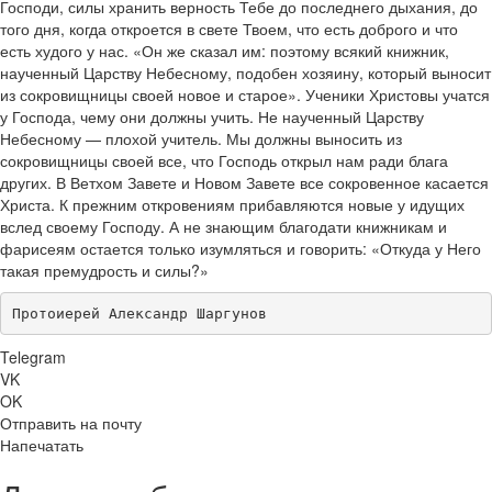
Господи, силы хранить верность Тебе до последнего дыхания, до
того дня, когда откроется в свете Твоем, что есть доброго и что
есть худого у нас. «Он же сказал им: поэтому всякий книжник,
наученный Царству Небесному, подобен хозяину, который выносит
из сокровищницы своей новое и старое». Ученики Христовы учатся
у Господа, чему они должны учить. Не наученный Царству
Небесному — плохой учитель. Мы должны выносить из
сокровищницы своей все, что Господь открыл нам ради блага
других. В Ветхом Завете и Новом Завете все сокровенное касается
Христа. К прежним откровениям прибавляются новые у идущих
вслед своему Господу. А не знающим благодати книжникам и
фарисеям остается только изумляться и говорить: «Откуда у Него
такая премудрость и силы?»
Протоиерей Александр Шаргунов
Telegram
VK
OK
Отправить на почту
Напечатать