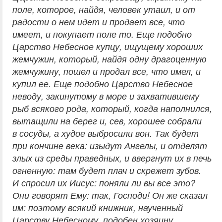
поле, которое, найдя, человек утаил, и от
радости о нем идет и продает все, что
имеет, и покупает поле то. Еще подобно
Царство Небесное купцу, ищущему хороших
жемчужин, который, найдя одну драгоценную
жемчужину, пошел и продал все, что имел, и
купил ее. Еще подобно Царство Небесное
неводу, закинутому в море и захватившему
рыб всякого рода, который, когда наполнился,
вытащили на берег и, сев, хорошее собрали
в сосуды, а худое выбросили вон. Так будет
при кончине века: изыдут Ангелы, и отделят
злых из среды праведных, и ввергнут их в печь
огненную: там будет плач и скрежет зубов.
И спросил их Иисус: поняли ли вы все это?
Они говорят Ему: так, Господи! Он же сказал
им: поэтому всякий книжник, наученный
Царству Небесному, подобен хозяину,