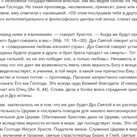
 с безбожной государственной властью, как мы видим сейчас на Ук
зья Господа. Но такая проповедь, несомненно, принесет, рано или
вом, ему ответили с насмешкой: «Об этом послушаем тебя в другой
го интеллектуального и философского центра той эпохи, станет хр
еред ними и язычниками, — говорит Христос. — Когда же будут преда
шего будет говорить в вас» (Мф. 10, 18—20). Дух Святой говорит ус
ц» и «совершенная любовь изгоняет страх». Дух Святой говорит ус
даны будете родом и други, и брат брата предаст на смерть». Тот 
еще сильней, но не зло победит зло, а только любовь». Ненависть 
ому что это дает им возможность явить свою верность Богу и всец
свидетельствует, и ученики, в той мере, в какой они причастны Е
чество и только потом — проповедь. Писание непрестанно напомина
 познать Его как Господа. Это всегда чудо Божией благодати. И ни
чет его Отец (Ин. 6, 44). Слова, дела и более всего страдания хри
а и Дух истины.
ам, заключалось не в том, что им дан будет Дух Святой в их рас
еятельность Церкви и послужить поводом для некоего миссионерско
ательное для Церкви. Обетование Христово дано не Церкви, сильно
следствие верности истине в мире, где господствует ложь. Это об
м Господе Иисусе Христе, Подателе жизни. Служение Церкви в мире
мученики и пророки, святые страстотерпцы Борис и Глеб, святые