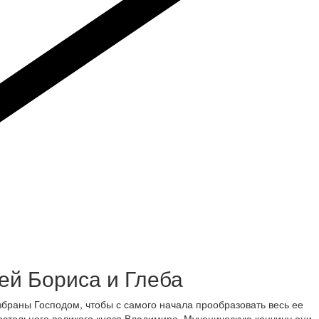
ей Бориса и Глеба
браны Господом, чтобы с самого начала прообразовать весь ее
постольного великого князя Владимира. Мученическую кончину они