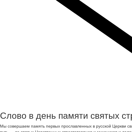
Слово в день памяти святых ст
Мы совершаем память первых прославленных в русской Церкви свя
путь — до святых Царственных страстотерпцев и мучеников и дале