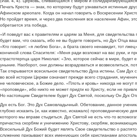
(Иак. 4, 4). Церковь, сливающаяся с миром и солидаризирующаяся
Печать Креста — знак, по которому будут узнаваться истинные дру
Афинском ареопаге. Когда он начал говорить о Воскресении Христо
Но пройдет время, и через два поколения все население Афин, это
обретается эта победа.
«И поведут вас к правителям и царям за Меня, для свидетельства п
будет вам, что сказать, ибо не вы будете говорить, но Дух Отца ва
«Кто говорит: «я люблю Бога», а брата своего ненавидит, тот лже
кончиной слова Спасителя: «Меня ради возложат на вас руки, и пре
страстотерпца царя Николая: «Зло, которое сейчас в мире, будет 
уныние. Наоборот, они должны возрадоваться и возвеселиться, пот
Так открывается всесильное свидетельство Духа истины. Сам Дух 
во всей истории Церкви означает прежде всего страдания, мучени
не человеческое, а Божие дело. «Плоть и кровь» никогда не могут
«проповеди», ибо никто не может придти ко Христу, если не привле
Но настоящим Свидетелем будет Дух Святой, поскольку Он Дух Отц
Дух есть Бог. Это Дух Самовладычный. Обетование, данное ученик
глубоко исказить (и, как известно, искажало) проповедническую д
которого мы вправе стыдиться. Дух Святой не есть что-то вспомог
причастна скорбям и уничижению Христову, скорбям, возникающим в
Всесильный Дух Божий будет являть Свое свидетельство о распято
служению призывают всех именующих себя христианами апостолы, 