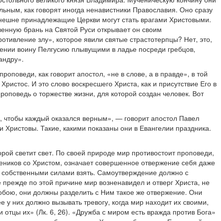
ьным, как говорят иногда ненавистники Православия. Оно сразу
 внешне принадлежащие Церкви могут стать врагами Христовыми.
венную брань на Святой Руси открывает он своим
отивление злу», которое явили святые страстотерпцы? Нет, это,
идении воину Пелгусию плывущими в ладье посреди гребцов,
андру».
оповеди, как говорит апостол, «не в слове, а в правде», в той
ристос. И это слово воскресшего Христа, как и присутствие Его в
роповедь о торжестве жизни, для которой создан человек. Вот
, чтобы каждый оказался верным», — говорит апостол Павел
ки Христовы. Такие, какими показаны они в Евангелии праздника.
орой светит свет. По своей природе мир противостоит проповеди,
еников со Христом, означает совершенное отвержение себя даже
ми собственными силами взять. Самоутверждение должно с
 прежде по этой причине мир возненавидел и отверг Христа, не
Собою, они должны разделить с Ним такое же отвержение. Они
е у них должно вызывать тревогу, когда мир находит их своими,
 отцы их» (Лк. 6, 26). «Дружба с миром есть вражда против Бога»