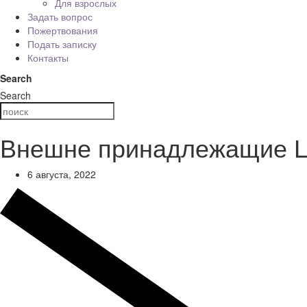
Для взрослых
Задать вопрос
Пожертвования
Подать записку
Контакты
Search
Search
Внешне принадлежащие Це
6 августа, 2022