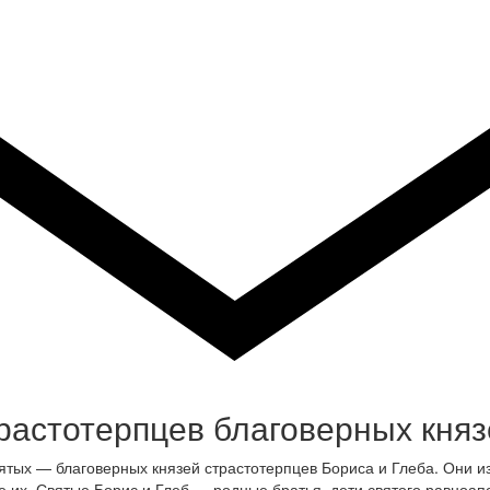
растотерпцев благоверных княз
тых — благоверных князей страстотерпцев Бориса и Глеба. Они из
е их. Святые Борис и Глеб — родные братья, дети святого равноа