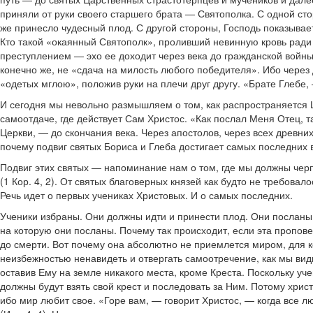
приняли от руки своего старшего брата — Святополка. С одной ст
же принесло чудесный плод. С другой стороны, Господь показывае
Кто такой «окаянный Святополк», проливший невинную кровь ради 
преступлением — эхо ее доходит через века до гражданской войны 
конечно же, не «сдача на милость любого победителя». Ибо через
«одетых мглою», положив руки на плечи друг другу. «Брате Глебе,
И сегодня мы невольно размышляем о том, как распространяется Це
самоотдаче, где действует Сам Христос. «Как послал Меня Отец, т
Церкви, — до скончания века. Через апостолов, через всех древни
почему подвиг святых Бориса и Глеба достигает самых последних 
Подвиг этих святых — напоминание нам о том, где мы должны чер
(1 Кор. 4, 2). От святых благоверных князей как будто не требова
Речь идет о первых учениках Христовых. И о самых последних.
Ученики избраны. Они должны идти и принести плод. Они посланы 
на которую они посланы. Почему так происходит, если эта пропо
до смерти. Вот почему она абсолютно не приемлется миром, для к
неизбежностью ненавидеть и отвергать самоотречение, как мы вид
оставив Ему на земле никакого места, кроме Креста. Поскольку у
должны будут взять свой крест и последовать за Ним. Потому христ
ибо мир любит свое. «Горе вам, — говорит Христос, — когда все лю