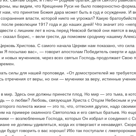
ороны, мы видим, что Крещение Руси не было поверхностно-формал
т нам, что принятие Божия дара может быть в суд и осуждение. И
сохранения власти, которой никто не угрожал? Какую братоубийст
после революции 1917 года и до наших дней! Что значит это «непр
 двести с лишним лет в ночь перед Невской битвой они явятся в в
 – сказал Борис, – вели грести, да поможем сроднику нашему Алекс
рковь Христова. С самого начала Церкви нам показано, что сила пр
ак Я посылаю вас», — говорит апостолам Победитель смерти и ада Х
х и новых мучеников, через всех святых Господь продолжает Свою п
времен.
пать силы для нашей проповеди. «От домостроителей же требуется
лось отречения от веры, но они — мученики за веру, истинные учени
в мир. Здесь они должны принести плод. Но мир — это тьма, в кот
ведь — о любви? Любовь, связующая Христа с Отцом Небесным и уч
оторого полнота жизни — это то, что, оттесняя других, надо свои
им на примере окаянного Святополка и его святых братьев. Но еще
ченики — возлюбленные Господа, которых Он избрал и соединил с 
иане не должны удивляться, когда их отвергают и ненавидят. Скоре
ди будут говорить о вас хорошо! Ибо так поступали с лжепророками