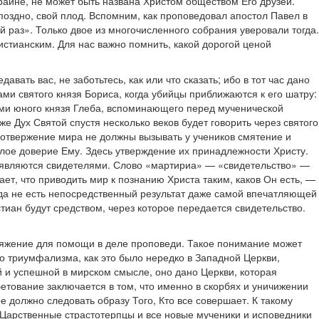
раине, не может быть названа Христом обществом Его друзей.
 поздно, свой плод. Вспомним, как проповедовал апостол Павел в
 раз». Только двое из многочисленного собрания уверовали тогда.
истианским. Для нас важно помнить, какой дорогой ценой
вать вас, не заботьтесь, как или что сказать; ибо в тот час дано
тами святого князя Бориса, когда убийцы приближаются к его шатру:
тами юного князя Глеба, вспоминающего перед мученической
же Дух Святой спустя несколько веков будет говорить через святого
и отвержение мира не должны вызывать у учеников смятение и
елое доверие Ему. Здесь утверждение их принадлежности Христу.
му, являются свидетелями. Слово «мартириа» — «свидетельство» —
ет, что приводить мир к познанию Христа таким, каков Он есть, —
когда не есть непосредственный результат даже самой впечатляющей
стиан будут средством, через которое передается свидетельство.
поряжение для помощи в деле проповеди. Такое понимание может
го триумфализма, как это было нередко в Западной Церкви,
й и успешной в мирском смысле, оно дано Церкви, которая
етование заключается в том, что именно в скорбях и уничижении
 должно следовать образу Того, Кто все совершает. К такому
 Царственные страстотерпцы и все новые мученики и исповедники