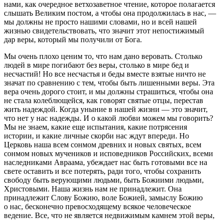
нами, как очередное ветхозаветное чтение, которое полагается
слышать Великим постом, а чтобы она продолжилась в нас, —
мы должны не просто нашими словами, но и всей нашей
жизнью свидетельствовать, что значит этот непостижимый
дар веры, который мы получили от Бога.
Мы очень плохо ценим то, что нам дано веровать. Столько
людей в мире погибают без веры, столько в мире бед и
несчастий! Но все несчастья и беды вместе взятые ничто не
значат по сравнению с тем, чтобы быть лишенными веры. Эта
вера очень дорого стоит, и мы должны страшиться, чтобы она
не стала колеблющейся, как говорят святые отцы, перестав
жить надеждой. Когда уныние в нашей жизни — это значит,
что нет у нас надежды. И о какой любви можем мы говорить?
Мы не знаем, какие еще испытания, какие потрясения
истории, и какие личные скорби нас ждут впереди. Но
Церковь наша всем сонмом древних и новых святых, всем
сонмом новых мучеников и исповедников Российских, всеми
наследниками Авраама, убеждает нас быть готовыми все на
свете оставить и все потерять, ради того, чтобы сохранить
свободу быть верующими людьми, быть Божиими людьми,
Христовыми. Наша жизнь нам не принадлежит. Она
принадлежит Слову Божию, воле Божией, замыслу Божию
о нас, бесконечно превосходящему всякое человеческое
ведение. Все, что не является недвижимым камнем этой веры,