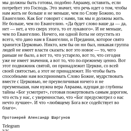
мы должны быть готовы, подобно Аврааму, оставить, если
потребует это Господь. Это значит, что речь идет о том, чтобы
нам жить не больше и не меньше, чем по Слову Божию, по
Евангелию. Как Бог говорит с нами, так мы и должны жить.
Не больше, чем по Евангелию. «Да будет слово ваше да — да,
нет — нет, а что сверх этого, то от лукавого». И не меньше,
чем по Евангелию. Ничего, ни одной йоты не опустить из
всего, что дано нам в Евангелии, и Предании, которое свято
хранится Церковью. Никто, кем бы он ни был, никакая группа
людей не имеет власти сказать: вот это новое — то, чего
раньше не было, а вот то, что устарело, вот то, что сегодня
уже не имеет значения, а вот то, что по-прежнему ценно. Вот
этот подвижник святой, он принадлежит Церкви, со всей
своей святостью, а этот не принадлежит. Но чтобы быть
способными нам воспринимать Слово Божие, мудрствовать
вместе с Церковью, не преувеличивая ничего и не
преуменьшая, нам нужна вера Авраама, идущая до глубины
тайны «Бог усмотрит», готовая пожертвовать самым дорогим,
что есть у нас, с уверенностью, что «Бог предусмотрел о нас
нечто лучшее». И что «любящему Бога все содействует во
благо».
Протоиерей Александр Шаргунов
Telegram