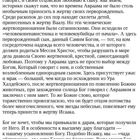
говорит, и своей отцовской любовью к сыну. Мы знаем,
историки скажут нам, что во времена Авраама не было столь
необычным приносить в жертву своих перворожденных.
Среди раскопок до сих пор находят скелеты детей,
принесенных в жертву Ваалу. Но эти человеческие
жертвоприношения были сатанинскими. Они исходили от
«человеконенавистника и человекоубийцы от начала». А здесь
перворожденный сын, данный Самим Богом, — тот, на ком
сосредоточена надежда всего человечества, и от которого
должен родиться Мессия Христос, чтобы разрушить в мире
дела диавола Своею жертвенной, крестной, самоотдающей
любовью. Поэтому у Авраама здесь не просто выбор между
Богом, Который говорит с ним, и собственным
возлюбленным единородным сыном. Здесь присутствует ужас
и мрак — больший, чем когда по исхождении из Ура
Халдейского, после жертвоприношения по повелению Божию
животных, при захождении солнца Бог говорил с Авраамом и
заключил с ним завет. То же Божие слово, которое
торжественно провозгласило, что он будет отцом потомства
более многочисленного, чем звезды небесные, повелевает ему
теперь принести в жертву Исаака.
Бог не хочет, чтобы мы привыкали к дарам, которые получили
от Него. И в особенности к высшему дару благодати —
к нашему усыновлению Богу. Подобно Исааку, мы — «чада