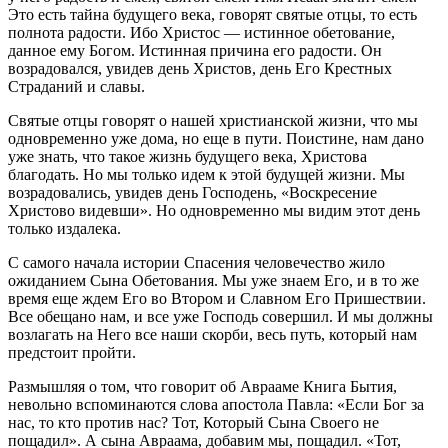
Это есть тайна будущего века, говорят святые отцы, то есть
полнота радости. Ибо Христос — истинное обетование,
данное ему Богом. Истинная причина его радости. Он
возрадовался, увидев день Христов, день Его Крестных
Страданий и славы.
Святые отцы говорят о нашей христианской жизни, что мы
одновременно уже дома, но еще в пути. Поистине, нам дано
уже знать, что такое жизнь будущего века, Христова
благодать. Но мы только идем к этой будущей жизни. Мы
возрадовались, увидев день Господень, «Воскресение
Христово видевши». Но одновременно мы видим этот день
только издалека.
С самого начала истории Спасения человечество жило
ожиданием Сына Обетования. Мы уже знаем Его, и в то же
время еще ждем Его во Втором и Славном Его Пришествии.
Все обещано нам, и все уже Господь совершил. И мы должны
возлагать на Него все наши скорби, весь путь, который нам
предстоит пройти.
Размышляя о том, что говорит об Аврааме Книга Бытия,
невольно вспоминаются слова апостола Павла: «Если Бог за
нас, то кто против нас? Тот, Который Сына Своего не
пощадил». А сына Авраама, добавим мы, пощадил. «Тот,