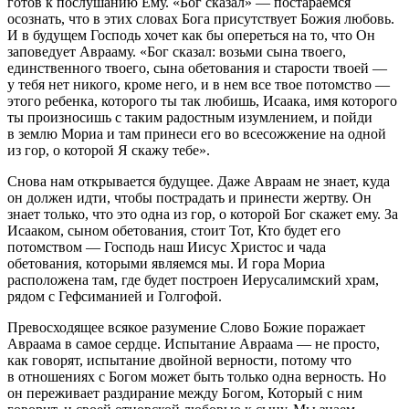
готов к послушанию Ему. «Бог сказал» — постараемся
осознать, что в этих словах Бога присутствует Божия любовь.
И в будущем Господь хочет как бы опереться на то, что Он
заповедует Аврааму. «Бог сказал: возьми сына твоего,
единственного твоего, сына обетования и старости твоей —
у тебя нет никого, кроме него, и в нем все твое потомство —
этого ребенка, которого ты так любишь, Исаака, имя которого
ты произносишь с таким радостным изумлением, и пойди
в землю Мориа и там принеси его во всесожжение на одной
из гор, о которой Я скажу тебе».
Снова нам открывается будущее. Даже Авраам не знает, куда
он должен идти, чтобы пострадать и принести жертву. Он
знает только, что это одна из гор, о которой Бог скажет ему. За
Исааком, сыном обетования, стоит Тот, Кто будет его
потомством — Господь наш Иисус Христос и чада
обетования, которыми являемся мы. И гора Мориа
расположена там, где будет построен Иерусалимский храм,
рядом с Гефсиманией и Голгофой.
Превосходящее всякое разумение Слово Божие поражает
Авраама в самое сердце. Испытание Авраама — не просто,
как говорят, испытание двойной верности, потому что
в отношениях с Богом может быть только одна верность. Но
он переживает раздирание между Богом, Который с ним