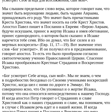
усмотрит Себе агнца для всесожжения, сын мой».
Мы слышим предельное слово веры, которое говорит нам, что
значит быть верующими людьми, быть чадами Авраама,
принадлежать его роду. Что значит быть причастниками
Креста Христова, что значит носить на себе Крест Христов.
Апостол Павел пишет в Послании к Евреям: «Верою Авраам,
будучи искушаем, принес в жертву Исаака и имея обетование,
принес единородного, о котором было сказано: в Исааке
наречется тебе семя. Ибо он думал, что Бог силен и из
мертвых воскресить» (Евр. 11, 17—19). Вот значение этих
слов «Бог усмотрит». И он получил его в предзнаменование,
говорит апостол. То есть это было прообразом согласно
святоотеческому учению Православной Церкви. Спасение
Исаака прообразовало Крестные Страдания и Воскресение
Христово.
«Бог усмотрит Себе агнца, сын мой». Мы не знаем, о чем
в подробностях беседовал со Своими учениками воскресший
Христос, когда шел с ними по дороге в Эммаус. Но
совершенно ясно, что Он упоминал и о жертве Исаака,
потому что она относится непосредственно к нашему Господу.
И когда апостол Петр говорит о Страданиях и славе
Христовой как о наших страданиях и славе, мы понимаем, что
в случае с Исааком речь идет и о нашей жизни. И когда
апостол Павел пишет в Послании к Римлянам, что вера