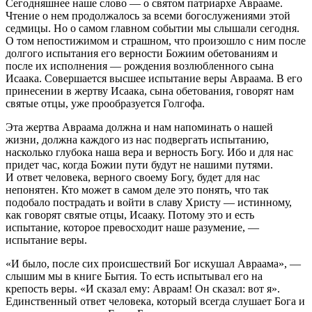
Сегодняшнее наше слово — о святом патриархе Аврааме.
Чтение о нем продолжалось за всеми богослужениями этой
седмицы. Но о самом главном событии мы слышали сегодня.
О том непостижимом и страшном, что произошло с ним после
долгого испытания его верности Божиим обетованиям и
после их исполнения — рождения возлюбленного сына
Исаака. Совершается высшее испытание веры Авраама. В его
принесении в жертву Исаака, сына обетования, говорят нам
святые отцы, уже прообразуется Голгофа.
Эта жертва Авраама должна и нам напоминать о нашей
жизни, должна каждого из нас подвергать испытанию,
насколько глубока наша вера и верность Богу. Ибо и для нас
придет час, когда Божии пути будут не нашими путями.
И ответ человека, верного своему Богу, будет для нас
непонятен. Кто может в самом деле это понять, что так
подобало пострадать и войти в славу Христу — истинному,
как говорят святые отцы, Исааку. Потому это и есть
испытание, которое превосходит наше разумение, —
испытание веры.
«И было, после сих происшествий Бог искушал Авраама», —
слышим мы в книге Бытия. То есть испытывал его на
крепость веры. «И сказал ему: Авраам! Он сказал: вот я».
Единственный ответ человека, который всегда слушает Бога и