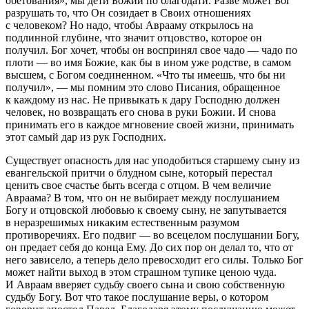
обетования», мы дети Божии по благодати. Разве может Бог
разрушать то, что Он созидает в Своих отношениях
с человеком? Но надо, чтобы Аврааму открылось на
подлинной глубине, что значит отцовство, которое он
получил. Бог хочет, чтобы он воспринял свое чадо — чадо по
плоти — во имя Божие, как бы в ином уже родстве, в самом
высшем, с Богом соединенном. «Что ты имеешь, что бы ни
получил», — мы помним это слово Писания, обращенное
к каждому из нас. Не привыкать к дару Господню должен
человек, но возвращать его снова в руки Божии. И снова
принимать его в каждое мгновение своей жизни, принимать
этот самый дар из рук Господних.
Существует опасность для нас уподобиться старшему сыну из
евангельской притчи о блудном сыне, который перестал
ценить свое счастье быть всегда с отцом. В чем величие
Авраама? В том, что он не выбирает между послушанием
Богу и отцовской любовью к своему сыну, не запутывается
в неразрешимых никаким естественным разумом
противоречиях. Его подвиг — во всецелом послушании Богу,
он предает себя до конца Ему. До сих пор он делал то, что от
него зависело, а теперь дело превосходит его силы. Только Бог
может найти выход в этом страшном тупике ценою чуда.
И Авраам вверяет судьбу своего сына и свою собственную
судьбу Богу. Вот что такое послушание веры, о котором