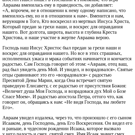
Авраама вменилась ему в праведность, он добавляет:
«А, впрочем, не в отношении к нему одному написано, что
вменилось ему, но и в отношении к нам». Вменится и нам,
верующим в Того, Кто воскресил из мертвых Иисуса Христа,
Который предан за грехи наши, и воскрес для оправдания
нашего. Вот долгота, широта, высота и глубина Креста
Христова, и наше участие в жертве Авраама верою.
Господь наш Иисус Христос был предан за грехи наши и
воскрес для оправдания нашего. Но все в этих страшных,
исполненных ужаса и мрака событиях начинается и кончается
радостью. Сам Господь говорит об этом: «Авраам, отец ваш,
рад был увидеть день Мой. И увидел, и возрадовался». Святые
отцы сравнивают это его «возрадовался» с радостью
Пресвятой Девы Марии, когда Она встречает святую
праведную Елисавету, с ее радостью от присутствия Божия:
«Величит душа Моя Господа, и возрадовася дух Мой о Бозе
Спасе Моем». И радостью апостола Петра, оттого что, как
говорит он, обращаясь к нам: «Не видя Господа, вы любите
Его».
Авраам увидел издалека, через то, что произошло с его сыном
Исааком, день Господень, день Его Воскресения. Он видел его
и раньше, в чудесном рождении Исаака, которое вызвало
у него радость и смех, святой смех. Имя Исаак значит смех.