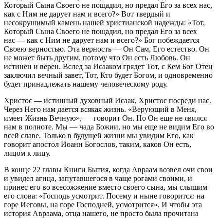
Который Сына Своего не пощадил, но предал Его за всех нас,
как с Ним не дарует нам и всего?» Вот твердый и
несокрушимый камень нашей христианской надежды: «Тот,
Который Сына Своего не пощадил, но предал Его за всех
нас — как с Ним не дарует нам и всего?» Бог побеждается
Своею верностью. Эта верность — Он Сам, Его естество. Он
не может быть другим, потому что Он есть Любовь. Он
истинен и верен. Вслед за Исааком грядет Тот, с Кем Бог Отец
заключил вечный завет, Тот, Кто будет Богом, и одновременно
будет принадлежать нашему человеческому роду.
Христос — истинный духовный Исаак, Христос посреди нас.
Через Него нам дается всякая жизнь. «Верующий в Меня,
имеет Жизнь Вечную», — говорит Он. Но Он еще не явился
нам в полноте. Мы — чада Божии, но мы еще не видим Его во
всей славе. Только в будущей жизни мы увидим Его, как
говорит апостол Иоанн Богослов, таким, каков Он есть,
лицом к лицу.
В конце 22 главы Книги Бытия, когда Авраам возвел очи свои
и увидел агнца, запутавшегося в чаще рогами своими, и
принес его во всесожжение вместо своего сына, мы слышим
его слова: «Господь усмотрит. Посему и ныне говорится: на
горе Иеговы, на горе Господней, усмотрится». И чтобы эта
история Авраама, отца нашего, не просто была прочитана