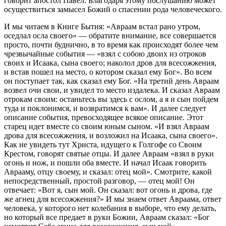
говорит апостол Павел. Благодаря этому послушанию может
осуществиться замысел Божий о спасении рода человеческого.
И мы читаем в Книге Бытия: «Авраам встал рано утром,
оседлал осла своего» — обратите внимание, все совершается
просто, почти буднично, в то время как происходят более чем
чрезвычайные события — «взял с собою двоих из отроков
своих и Исаака, сына своего; наколол дров для всесожжения,
и встав пошел на место, о котором сказал ему Бог». Во всем
он поступает так, как сказал ему Бог. «На третий день Авраам
возвел очи свои, и увидел то место издалека. И сказал Авраам
отрокам своим: останьтесь вы здесь с ослом, а я и сын пойдем
туда и поклонимся, и возвратимся к вам». И далее следует
описание события, превосходящее всякое описание. Этот
старец идет вместе со своим юным сыном. «И взял Авраам
дрова для всесожжения, и возложил на Исаака, сына своего».
Как не увидеть тут Христа, идущего к Голгофе со Своим
Крестом, говорят святые отцы. И далее Авраам «взял в руки
огонь и нож, и пошли оба вместе. И начал Исаак говорить
Аврааму, отцу своему, и сказал: отец мой». Смотрите, какой
непосредственный, простой разговор, — отец мой! Он
отвечает: «Вот я, сын мой. Он сказал: вот огонь и дрова, где
же агнец для всесожжения?» И мы знаем ответ Авраама, ответ
человека, у которого нет колебания в выборе, что ему делать,
но который все предает в руки Божии, Авраам сказал: «Бог